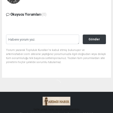
Okuyucu Yorumları
(0)
Gönder
Yorum yazarak Topluluk Kuralları’nı kabul etmiş bulunuyor ve
artemishaber.com sitesine yaptığınız yorumunuzla ilgili doğrudan veya dolaylı
tüm sorumluluğu tek başınıza üstleniyorsunuz. Yazılan tüm yorumlardan site
yönetimi hiçbir şekilde sorumlu tutulamaz.
haber paketi
haber scripti
haber yazılımı