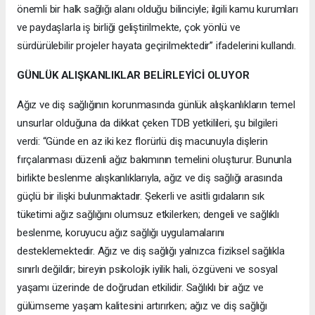
önemli bir halk sağlığı alanı olduğu bilinciyle; ilgili kamu kurumları
ve paydaşlarla iş birliği geliştirilmekte, çok yönlü ve
sürdürülebilir projeler hayata geçirilmektedir” ifadelerini kullandı.
GÜNLÜK ALIŞKANLIKLAR BELİRLEYİCİ OLUYOR
Ağız ve diş sağlığının korunmasında günlük alışkanlıkların temel
unsurlar olduğuna da dikkat çeken TDB yetkilileri, şu bilgileri
verdi: “Günde en az iki kez florürlü diş macunuyla dişlerin
fırçalanması düzenli ağız bakımının temelini oluşturur. Bununla
birlikte beslenme alışkanlıklarıyla, ağız ve diş sağlığı arasında
güçlü bir ilişki bulunmaktadır. Şekerli ve asitli gıdaların sık
tüketimi ağız sağlığını olumsuz etkilerken; dengeli ve sağlıklı
beslenme, koruyucu ağız sağlığı uygulamalarını
desteklemektedir. Ağız ve diş sağlığı yalnızca fiziksel sağlıkla
sınırlı değildir; bireyin psikolojik iyilik hali, özgüveni ve sosyal
yaşamı üzerinde de doğrudan etkilidir. Sağlıklı bir ağız ve
gülümseme yaşam kalitesini artırırken; ağız ve diş sağlığı