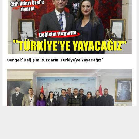
Sengel:' Değişim Rüzgarını Türkiye'ye Yayacağız"
CHP EFES SELÇUK GENÇLİK KOLLARINA TAZE KAN