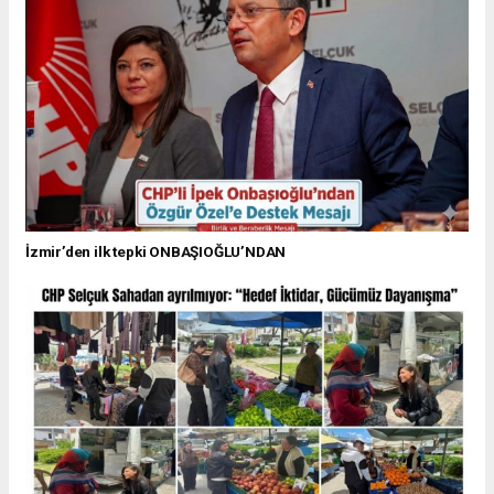
İzmir’den ilk tepki ONBAŞIOĞLU’NDAN