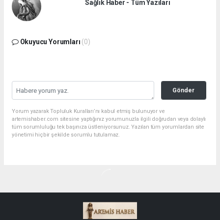
Sağlık Haber - Tüm Yazıları
Okuyucu Yorumları
(0)
Gönder
Yorum yazarak Topluluk Kuralları’nı kabul etmiş bulunuyor ve
artemishaber.com sitesine yaptığınız yorumunuzla ilgili doğrudan veya dolaylı
tüm sorumluluğu tek başınıza üstleniyorsunuz. Yazılan tüm yorumlardan site
yönetimi hiçbir şekilde sorumlu tutulamaz.