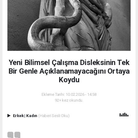
Yeni Bilimsel Çalışma Disleksinin Tek
Bir Genle Açıklanamayacağını Ortaya
Koydu
Ekleme Tarihi: 10.02.2026 - 14:58
92+ kez okundu.
Erkek
|
Kadın
(Haberi Sesli Oku)