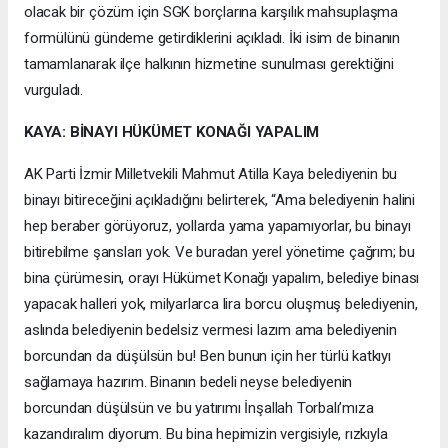
olacak bir çözüm için SGK borçlarına karşılık mahsuplaşma
formülünü gündeme getirdiklerini açıkladı. İki isim de binanın
tamamlanarak ilçe halkının hizmetine sunulması gerektiğini
vurguladı.
KAYA: BİNAYI HÜKÜMET KONAĞI YAPALIM
AK Parti İzmir Milletvekili Mahmut Atilla Kaya belediyenin bu
binayı bitireceğini açıkladığını belirterek, “Ama belediyenin halini
hep beraber görüyoruz, yollarda yama yapamıyorlar, bu binayı
bitirebilme şansları yok. Ve buradan yerel yönetime çağrım; bu
bina çürümesin, orayı Hükümet Konağı yapalım, belediye binası
yapacak halleri yok, milyarlarca lira borcu oluşmuş belediyenin,
aslında belediyenin bedelsiz vermesi lazım ama belediyenin
borcundan da düşülsün bu! Ben bunun için her türlü katkıyı
sağlamaya hazırım. Binanın bedeli neyse belediyenin
borcundan düşülsün ve bu yatırımı İnşallah Torbalı’mıza
kazandıralım diyorum. Bu bina hepimizin vergisiyle, rızkıyla