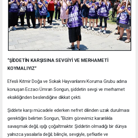
“ŞİDDETİN KARŞISINA SEVGİYİ VE MERHAMETİ
KOYMALIYIZ”
Efesli Kıtmir Doğa ve Sokak Hayvanlarını Koruma Grubu adına
konuşan Eczacı Ümran Songun, şiddetin sevgi ve merhamet
eksikliğinden beslendiğine dikkat çekti.
Şiddete karşı mücadele ederken nefret dilinden uzak durulması
gerektiğini belirten Songun, “Bizim görevimiz karanlıkla
savaşmak değil, ışığı çoğaltmaktır. Şiddetin olmadığı bir dünya
yalnızca yasalarla değil; bilinçle, sevgiyle, şefkatle ve