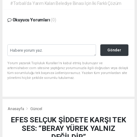
#Torbalı'da Yarım Kalan Belediye Binası İçin İki Farklı Çözüm
Okuyucu Yorumları
(0)
Gönder
Yorum yazarak Topluluk Kuralları’nı kabul etmiş bulunuyor ve
artemishaber.com sitesine yaptığınız yorumunuzla ilgili doğrudan veya dolaylı
tüm sorumluluğu tek başınıza üstleniyorsunuz. Yazılan tüm yorumlardan site
yönetimi hiçbir şekilde sorumlu tutulamaz.
Anasayfa
Güncel
EFES SELÇUK ŞİDDETE KARŞI TEK
SES: “BERAY YÜREK YALNIZ
DEĞİLDİR”