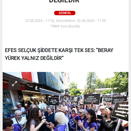
GÜNCEL
22.06.2026 - 17:52, Güncelleme: 23.06.2026 - 11:39
7989+ kez okundu.
EFES SELÇUK ŞİDDETE KARŞI TEK SES: “BERAY
YÜREK YALNIZ DEĞİLDİR”