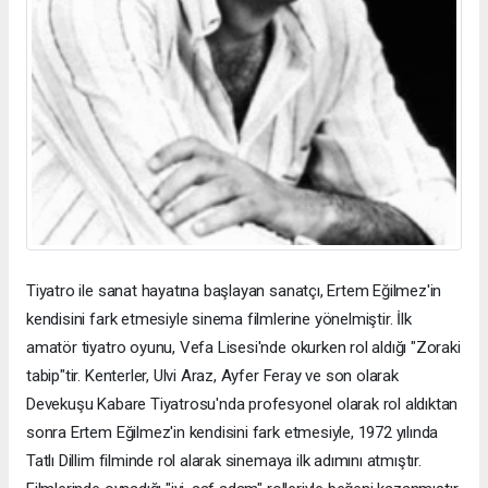
Tiyatro ile sanat hayatına başlayan sanatçı, Ertem Eğilmez'in
kendisini fark etmesiyle sinema filmlerine yönelmiştir. İlk
amatör tiyatro oyunu, Vefa Lisesi'nde okurken rol aldığı "Zoraki
tabip"tir. Kenterler, Ulvi Araz, Ayfer Feray ve son olarak
Devekuşu Kabare Tiyatrosu'nda profesyonel olarak rol aldıktan
sonra Ertem Eğilmez'in kendisini fark etmesiyle, 1972 yılında
Tatlı Dillim filminde rol alarak sinemaya ilk adımını atmıştır.