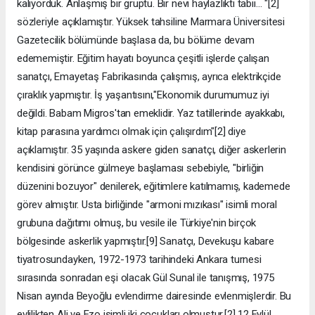
kalıyorduk. Anlaşmış bir gruptu. Bir nevi haylazlıktı tabii… "[2]
sözleriyle açıklamıştır. Yüksek tahsiline Marmara Üniversitesi
Gazetecilik bölümünde başlasa da, bu bölüme devam
edememiştir. Eğitim hayatı boyunca çeşitli işlerde çalışan
sanatçı, Emayetaş Fabrikasında çalışmış, ayrıca elektrikçide
çıraklık yapmıştır. İş yaşantısını,"Ekonomik durumumuz iyi
değildi. Babam Migros'tan emeklidir. Yaz tatillerinde ayakkabı,
kitap parasına yardımcı olmak için çalışırdım"[2] diye
açıklamıştır. 35 yaşında askere giden sanatçı, diğer askerlerin
kendisini görünce gülmeye başlaması sebebiyle, "birliğin
düzenini bozuyor" denilerek, eğitimlere katılmamış, kademede
görev almıştır. Usta birliğinde "armoni mızıkası" isimli moral
grubuna dağıtımı olmuş, bu vesile ile Türkiye'nin birçok
bölgesinde askerlik yapmıştır.[9] Sanatçı, Devekuşu kabare
tiyatrosundayken, 1972-1973 tarihindeki Ankara turnesi
sırasında sonradan eşi olacak Gül Sunal ile tanışmış, 1975
Nisan ayında Beyoğlu evlendirme dairesinde evlenmişlerdir. Bu
evlilikten Ali ve Ezo isimli iki çocukları olmuştur.[2] 12 Eylül