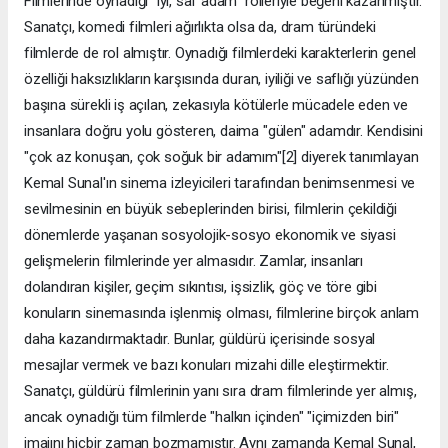
Filmlerinde oynadığı "iyi, saf adam" rolleriyle beğeni kazanmıştır.
Sanatçı, komedi filmleri ağırlıkta olsa da, dram türündeki
filmlerde de rol almıştır. Oynadığı filmlerdeki karakterlerin genel
özelliği haksızlıkların karşısında duran, iyiliği ve saflığı yüzünden
başına sürekli iş açılan, zekasıyla kötülerle mücadele eden ve
insanlara doğru yolu gösteren, daima "gülen" adamdır. Kendisini
"çok az konuşan, çok soğuk bir adamım"[2] diyerek tanımlayan
Kemal Sunal'ın sinema izleyicileri tarafından benimsenmesi ve
sevilmesinin en büyük sebeplerinden birisi, filmlerin çekildiği
dönemlerde yaşanan sosyolojik-sosyo ekonomik ve siyasi
gelişmelerin filmlerinde yer almasıdır. Zamlar, insanları
dolandıran kişiler, geçim sıkıntısı, işsizlik, göç ve töre gibi
konuların sinemasında işlenmiş olması, filmlerine birçok anlam
daha kazandırmaktadır. Bunlar, güldürü içerisinde sosyal
mesajlar vermek ve bazı konuları mizahi dille eleştirmektir.
Sanatçı, güldürü filmlerinin yanı sıra dram filmlerinde yer almış,
ancak oynadığı tüm filmlerde "halkın içinden" "içimizden biri"
imajını hiçbir zaman bozmamıştır. Aynı zamanda Kemal Sunal,