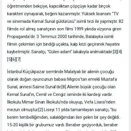
öğretmenden bekçiye, kapıcılıktan çöpçüye kadar birçok
karakteri oynayarak, beğeni kazanmıştır. Yüksek lisansını "TV
ve sinemada Kemal Sunal güldürüsü" isimli tezi ile yapmıştır. 82
filmde rol almış sanatçının son filmi 1999 yılında vizyona giren
Propaganda'dır. 3 Temmuz 2000 tarihinde, Balalayka isimli
filmin çekimleri için bindiği uçakta, kalp krizi geçirerek hayatını
kaybetmiştir. Sanatçı, "Gülen adam" lakabıyla anılmaktadır.[3][4]
[5][6][7]
İstanbul Küçükpazar semtinde Malatyalı bir ailenin çocuğu
olarak doğan oyuncunun babası Migros'tan emekli Mustafa
Sunal, annesi Saime Sunal'dır.[8] Ailenin büyük çocuğu olan
Kemal Sunal'ın, Cemil ve Cengiz isminde iki kardeşi vardır.
İlkokulu Mimar Sinan İlkokulu'nda okuyup, Vefa Lisesi'nden
mezun olmuştur.[2] Liseyi 11 yılda tamamlayan sanatçı, "bu
benim tembelliğimden, salaklığımdan ileri gelen bir şey değildi.
15-20 kişilik bir grubumuz vardı. Beraber geçiyorduk, beraber