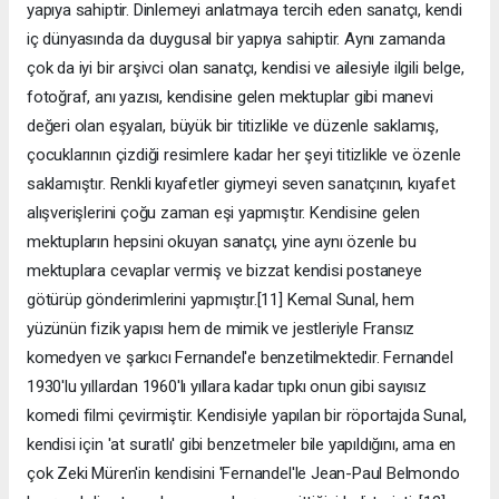
yapıya sahiptir. Dinlemeyi anlatmaya tercih eden sanatçı, kendi
iç dünyasında da duygusal bir yapıya sahiptir. Aynı zamanda
çok da iyi bir arşivci olan sanatçı, kendisi ve ailesiyle ilgili belge,
fotoğraf, anı yazısı, kendisine gelen mektuplar gibi manevi
değeri olan eşyaları, büyük bir titizlikle ve düzenle saklamış,
çocuklarının çizdiği resimlere kadar her şeyi titizlikle ve özenle
saklamıştır. Renkli kıyafetler giymeyi seven sanatçının, kıyafet
alışverişlerini çoğu zaman eşi yapmıştır. Kendisine gelen
mektupların hepsini okuyan sanatçı, yine aynı özenle bu
mektuplara cevaplar vermiş ve bizzat kendisi postaneye
götürüp gönderimlerini yapmıştır.[11] Kemal Sunal, hem
yüzünün fizik yapısı hem de mimik ve jestleriyle Fransız
komedyen ve şarkıcı Fernandel'e benzetilmektedir. Fernandel
1930'lu yıllardan 1960'lı yıllara kadar tıpkı onun gibi sayısız
komedi filmi çevirmiştir. Kendisiyle yapılan bir röportajda Sunal,
kendisi için 'at suratlı' gibi benzetmeler bile yapıldığını, ama en
çok Zeki Müren'in kendisini 'Fernandel'le Jean-Paul Belmondo