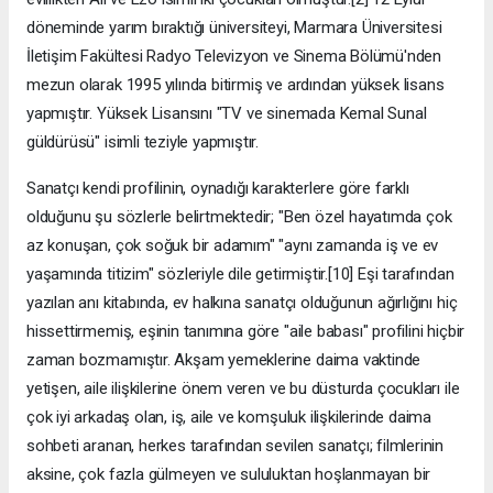
döneminde yarım bıraktığı üniversiteyi, Marmara Üniversitesi
İletişim Fakültesi Radyo Televizyon ve Sinema Bölümü'nden
mezun olarak 1995 yılında bitirmiş ve ardından yüksek lisans
yapmıştır. Yüksek Lisansını "TV ve sinemada Kemal Sunal
güldürüsü" isimli teziyle yapmıştır.
Sanatçı kendi profilinin, oynadığı karakterlere göre farklı
olduğunu şu sözlerle belirtmektedir; "Ben özel hayatımda çok
az konuşan, çok soğuk bir adamım" "aynı zamanda iş ve ev
yaşamında titizim" sözleriyle dile getirmiştir.[10] Eşi tarafından
yazılan anı kitabında, ev halkına sanatçı olduğunun ağırlığını hiç
hissettirmemiş, eşinin tanımına göre "aile babası" profilini hiçbir
zaman bozmamıştır. Akşam yemeklerine daima vaktinde
yetişen, aile ilişkilerine önem veren ve bu düsturda çocukları ile
çok iyi arkadaş olan, iş, aile ve komşuluk ilişkilerinde daima
sohbeti aranan, herkes tarafından sevilen sanatçı; filmlerinin
aksine, çok fazla gülmeyen ve sululuktan hoşlanmayan bir