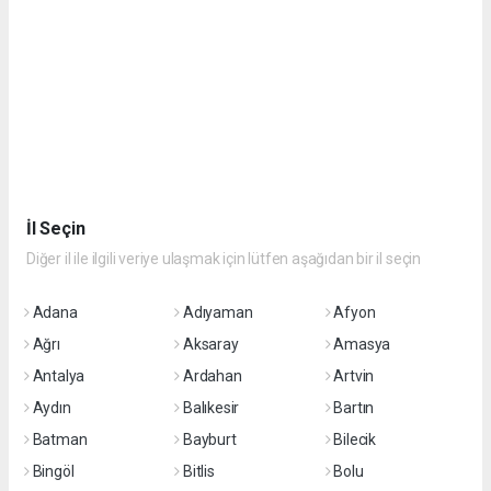
İl Seçin
Diğer il ile ilgili veriye ulaşmak için lütfen aşağıdan bir il seçin
Adana
Adıyaman
Afyon
Ağrı
Aksaray
Amasya
Antalya
Ardahan
Artvin
Aydın
Balıkesir
Bartın
Batman
Bayburt
Bilecik
Bingöl
Bitlis
Bolu