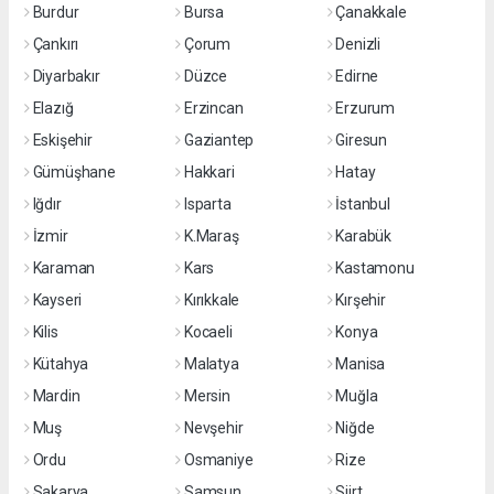
Burdur
Bursa
Çanakkale
Çankırı
Çorum
Denizli
Diyarbakır
Düzce
Edirne
Elazığ
Erzincan
Erzurum
Eskişehir
Gaziantep
Giresun
Gümüşhane
Hakkari
Hatay
Iğdır
Isparta
İstanbul
İzmir
K.Maraş
Karabük
Karaman
Kars
Kastamonu
Kayseri
Kırıkkale
Kırşehir
Kilis
Kocaeli
Konya
Kütahya
Malatya
Manisa
Mardin
Mersin
Muğla
Muş
Nevşehir
Niğde
Ordu
Osmaniye
Rize
Sakarya
Samsun
Siirt