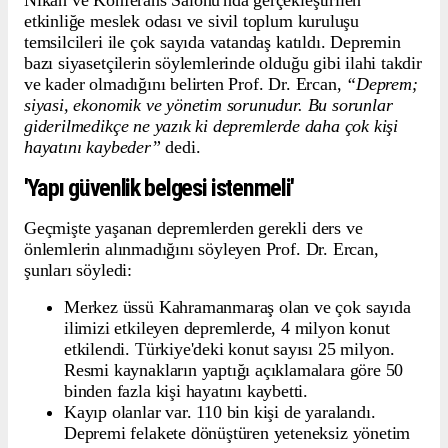
Nikâh ve Konferans Salonu'nda gerçekleştirilen
etkinliğe meslek odası ve sivil toplum kuruluşu
temsilcileri ile çok sayıda vatandaş katıldı. Depremin
bazı siyasetçilerin söylemlerinde olduğu gibi ilahi takdir
ve kader olmadığını belirten Prof. Dr. Ercan,
“Deprem;
siyasi, ekonomik ve yönetim sorunudur. Bu sorunlar
giderilmedikçe ne yazık ki depremlerde daha çok kişi
hayatını kaybeder”
dedi.
'Yapı güvenlik belgesi istenmeli'
Geçmişte yaşanan depremlerden gerekli ders ve
önlemlerin alınmadığını söyleyen Prof. Dr. Ercan,
şunları söyledi:
Merkez üssü Kahramanmaraş olan ve çok sayıda
ilimizi etkileyen depremlerde, 4 milyon konut
etkilendi. Türkiye'deki konut sayısı 25 milyon.
Resmi kaynakların yaptığı açıklamalara göre 50
binden fazla kişi hayatını kaybetti.
Kayıp olanlar var. 110 bin kişi de yaralandı.
Depremi felakete dönüştüren yeteneksiz yönetim