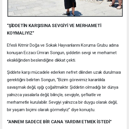
“ŞİDDETİN KARŞISINA SEVGİYİ VE MERHAMETİ
KOYMALIYIZ”
Efesli Kıtmir Doğa ve Sokak Hayvanlarını Koruma Grubu adına
konuşan Eczacı Ümran Songun, şiddetin sevgi ve merhamet
eksikliğinden beslendiğine dikkat çekti.
Şiddete karşı mücadele ederken nefret dilinden uzak durulması
gerektiğini belirten Songun, “Bizim görevimiz karanlıkla
savaşmak değil, ışığı çoğaltmaktır. Şiddetin olmadığı bir dünya
yalnızca yasalarla değil; bilinçle, sevgiyle, şefkatle ve
merhametle kurulabilir. Sevgiyi yalnızca bir duygu olarak değil,
bir yaşam biçimi olarak görmeliyiz” diye konuştu.
“ANNEM SADECE BİR CANA YARDIM ETMEK İSTEDİ”