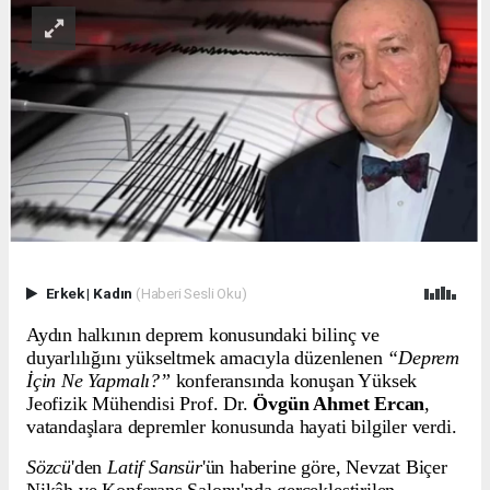
Erkek
|
Kadın
(Haberi Sesli Oku)
Aydın halkının deprem konusundaki bilinç ve
duyarlılığını yükseltmek amacıyla düzenlenen
“Deprem
İçin Ne Yapmalı?”
konferansında konuşan Yüksek
Jeofizik Mühendisi Prof. Dr.
Övgün Ahmet Ercan
,
vatandaşlara depremler konusunda hayati bilgiler verdi.
Sözcü
'den
Latif Sansür
'ün haberine göre, Nevzat Biçer