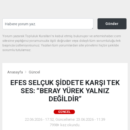
Gönder
Yorum yazarak Topluluk Kuralları’nı kabul etmiş bulunuyor ve artemishaber.com
sitesine yaptığınız yorumunuzla ilgili doğrudan veya dolaylı tüm sorumluluğu tek
başınıza üstleniyorsunuz. Yazılan tüm yorumlardan site yönetimi hiçbir şekilde
sorumlu tutulamaz.
Anasayfa
Güncel
EFES SELÇUK ŞİDDETE KARŞI TEK
SES: “BERAY YÜREK YALNIZ
DEĞİLDİR”
GÜNCEL
22.06.2026 - 17:52, Güncelleme: 23.06.2026 - 11:39
7998+ kez okundu.