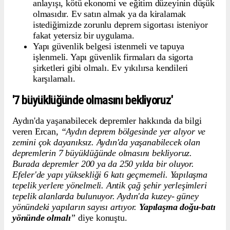
anlayışı, kötü ekonomi ve eğitim düzeyinin düşük
olmasıdır. Ev satın almak ya da kiralamak
istediğimizde zorunlu deprem sigortası isteniyor
fakat yetersiz bir uygulama.
Yapı güvenlik belgesi istenmeli ve tapuya
işlenmeli. Yapı güvenlik firmaları da sigorta
şirketleri gibi olmalı. Ev yıkılırsa kendileri
karşılamalı.
'7 büyüklüğünde olmasını bekliyoruz'
Aydın'da yaşanabilecek depremler hakkında da bilgi
veren Ercan,
“Aydın deprem bölgesinde yer alıyor ve
zemini çok dayanıksız. Aydın'da yaşanabilecek olan
depremlerin 7 büyüklüğünde olmasını bekliyoruz.
Burada depremler 200 ya da 250 yılda bir oluyor.
Efeler'de yapı yüksekliği 6 katı geçmemeli. Yapılaşma
tepelik yerlere yönelmeli. Antik çağ şehir yerleşimleri
tepelik alanlarda bulunuyor. Aydın'da kuzey- güney
yönündeki yapıların sayısı artıyor.
Yapılaşma doğu-batı
yönünde olmalı
”
diye konuştu.