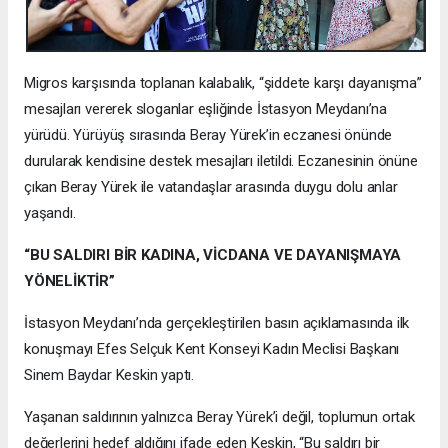
Migros karşısında toplanan kalabalık, “şiddete karşı dayanışma”
mesajları vererek sloganlar eşliğinde İstasyon Meydanı’na
yürüdü. Yürüyüş sırasında Beray Yürek’in eczanesi önünde
durularak kendisine destek mesajları iletildi. Eczanesinin önüne
çıkan Beray Yürek ile vatandaşlar arasında duygu dolu anlar
yaşandı.
“BU SALDIRI BİR KADINA, VİCDANA VE DAYANIŞMAYA
YÖNELİKTİR”
İstasyon Meydanı’nda gerçekleştirilen basın açıklamasında ilk
konuşmayı Efes Selçuk Kent Konseyi Kadın Meclisi Başkanı
Sinem Baydar Keskin yaptı.
Yaşanan saldırının yalnızca Beray Yürek’i değil, toplumun ortak
değerlerini hedef aldığını ifade eden Keskin, “Bu saldırı bir