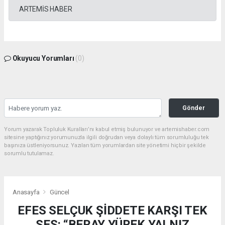
ARTEMİS HABER
Okuyucu Yorumları
(0)
Gönder
Yorum yazarak Topluluk Kuralları’nı kabul etmiş bulunuyor ve artemishaber.com
sitesine yaptığınız yorumunuzla ilgili doğrudan veya dolaylı tüm sorumluluğu tek
başınıza üstleniyorsunuz. Yazılan tüm yorumlardan site yönetimi hiçbir şekilde
sorumlu tutulamaz.
Anasayfa
Güncel
EFES SELÇUK ŞİDDETE KARŞI TEK
SES: “BERAY YÜREK YALNIZ