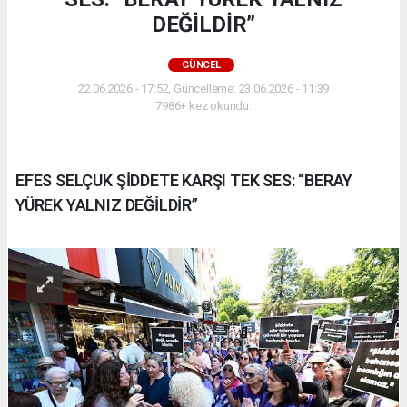
DEĞİLDİR”
GÜNCEL
22.06.2026 - 17:52, Güncelleme: 23.06.2026 - 11:39
7986+ kez okundu.
EFES SELÇUK ŞİDDETE KARŞI TEK SES: “BERAY
YÜREK YALNIZ DEĞİLDİR”