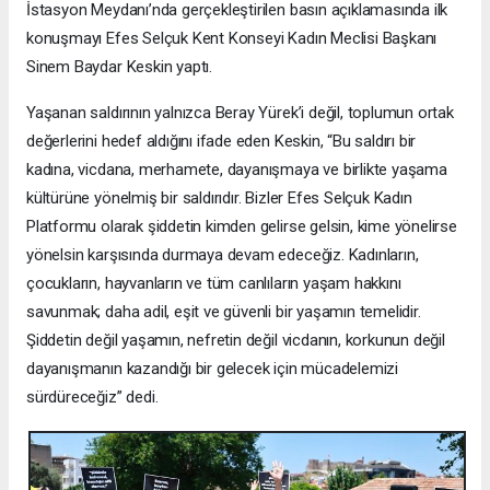
İstasyon Meydanı’nda gerçekleştirilen basın açıklamasında ilk
konuşmayı Efes Selçuk Kent Konseyi Kadın Meclisi Başkanı
Sinem Baydar Keskin yaptı.
Yaşanan saldırının yalnızca Beray Yürek’i değil, toplumun ortak
değerlerini hedef aldığını ifade eden Keskin, “Bu saldırı bir
kadına, vicdana, merhamete, dayanışmaya ve birlikte yaşama
kültürüne yönelmiş bir saldırıdır. Bizler Efes Selçuk Kadın
Platformu olarak şiddetin kimden gelirse gelsin, kime yönelirse
yönelsin karşısında durmaya devam edeceğiz. Kadınların,
çocukların, hayvanların ve tüm canlıların yaşam hakkını
savunmak; daha adil, eşit ve güvenli bir yaşamın temelidir.
Şiddetin değil yaşamın, nefretin değil vicdanın, korkunun değil
dayanışmanın kazandığı bir gelecek için mücadelemizi
sürdüreceğiz” dedi.