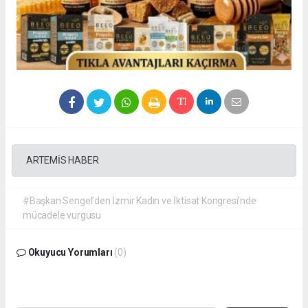
ARTEMİS HABER
#Başkan Sengel’den İzmir Kadın ve İktisat Kongresi’nde
mücadele vurgusu
Okuyucu Yorumları
(0)