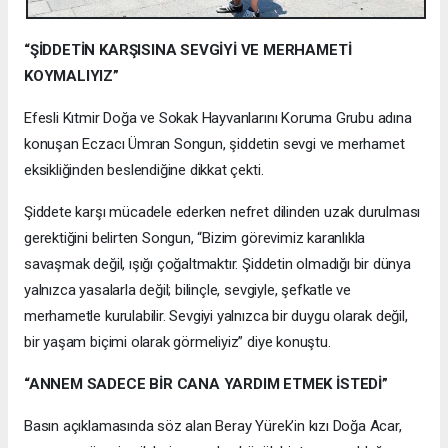
“ŞİDDETİN KARŞISINA SEVGİYİ VE MERHAMETİ
KOYMALIYIZ”
Efesli Kıtmir Doğa ve Sokak Hayvanlarını Koruma Grubu adına
konuşan Eczacı Ümran Songun, şiddetin sevgi ve merhamet
eksikliğinden beslendiğine dikkat çekti.
Şiddete karşı mücadele ederken nefret dilinden uzak durulması
gerektiğini belirten Songun, “Bizim görevimiz karanlıkla
savaşmak değil, ışığı çoğaltmaktır. Şiddetin olmadığı bir dünya
yalnızca yasalarla değil; bilinçle, sevgiyle, şefkatle ve
merhametle kurulabilir. Sevgiyi yalnızca bir duygu olarak değil,
bir yaşam biçimi olarak görmeliyiz” diye konuştu.
“ANNEM SADECE BİR CANA YARDIM ETMEK İSTEDİ”
Basın açıklamasında söz alan Beray Yürek’in kızı Doğa Acar,