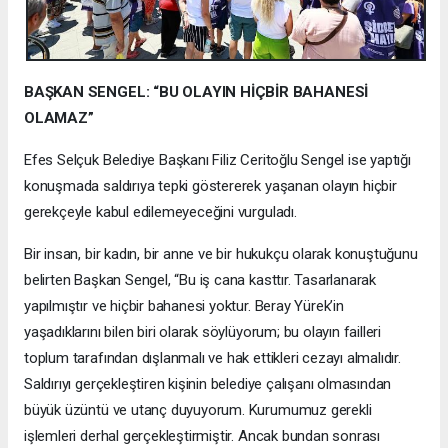
BAŞKAN SENGEL: “BU OLAYIN HİÇBİR BAHANESİ
OLAMAZ”
Efes Selçuk Belediye Başkanı Filiz Ceritoğlu Sengel ise yaptığı
konuşmada saldırıya tepki göstererek yaşanan olayın hiçbir
gerekçeyle kabul edilemeyeceğini vurguladı.
Bir insan, bir kadın, bir anne ve bir hukukçu olarak konuştuğunu
belirten Başkan Sengel, “Bu iş cana kasttır. Tasarlanarak
yapılmıştır ve hiçbir bahanesi yoktur. Beray Yürek’in
yaşadıklarını bilen biri olarak söylüyorum; bu olayın failleri
toplum tarafından dışlanmalı ve hak ettikleri cezayı almalıdır.
Saldırıyı gerçekleştiren kişinin belediye çalışanı olmasından
büyük üzüntü ve utanç duyuyorum. Kurumumuz gerekli
işlemleri derhal gerçekleştirmiştir. Ancak bundan sonrası