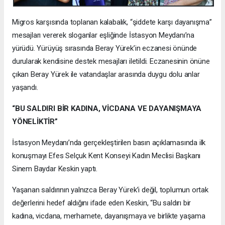
Migros karşısında toplanan kalabalık, “şiddete karşı dayanışma”
mesajları vererek sloganlar eşliğinde İstasyon Meydanı’na
yürüdü. Yürüyüş sırasında Beray Yürek’in eczanesi önünde
durularak kendisine destek mesajları iletildi. Eczanesinin önüne
çıkan Beray Yürek ile vatandaşlar arasında duygu dolu anlar
yaşandı.
“BU SALDIRI BİR KADINA, VİCDANA VE DAYANIŞMAYA
YÖNELİKTİR”
İstasyon Meydanı’nda gerçekleştirilen basın açıklamasında ilk
konuşmayı Efes Selçuk Kent Konseyi Kadın Meclisi Başkanı
Sinem Baydar Keskin yaptı.
Yaşanan saldırının yalnızca Beray Yürek’i değil, toplumun ortak
değerlerini hedef aldığını ifade eden Keskin, “Bu saldırı bir
kadına, vicdana, merhamete, dayanışmaya ve birlikte yaşama