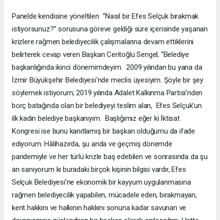
Panelde kendisine yöneltilen “Nasıl bir Efes Selçuk bırakmak
istiyorsunuz?” sorusuna göreve geldiği süre içerisinde yaşanan
krizlere rağmen belediyecilik çalışmalarına devam ettiklerini
belirterek cevap veren Başkan Ceritoğlu Sengel; “Belediye
başkanlığında ikinci dönemimdeyim. 2009 yılından bu yana da
İzmir Büyükşehir Belediyesi’nde meclis üyesiyim. Şöyle bir şey
söylemek istiyorum; 2019 yılında Adalet Kalkınma Partisi’nden
borç batağında olan bir belediyeyi teslim alan, Efes Selçuk’un
ilk kadın belediye başkanıyım. Başlığımız eğer ki İktisat
Kongresi ise bunu kanıtlamış bir başkan olduğumu da ifade
ediyorum. Hâlihazırda, şu anda ve geçmiş dönemde
pandemiyle ve her türlü krizle baş edebilen ve sonrasında da şu
an sanıyorum ki buradaki birçok kişinin bilgisi vardır, Efes
Selçuk Belediyesi’ne ekonomik bir kayyum uygulanmasına
rağmen belediyecilik yapabilen, mücadele eden, bırakmayan,
kent hakkını ve halkının hakkını sonuna kadar savunan ve