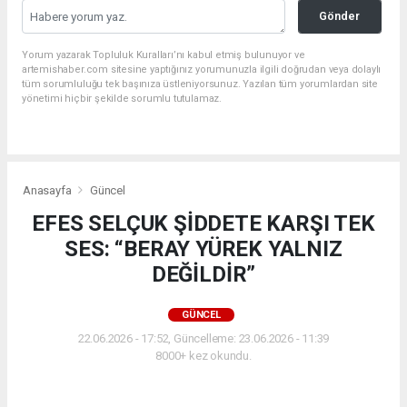
Gönder
Yorum yazarak Topluluk Kuralları’nı kabul etmiş bulunuyor ve
artemishaber.com sitesine yaptığınız yorumunuzla ilgili doğrudan veya dolaylı
tüm sorumluluğu tek başınıza üstleniyorsunuz. Yazılan tüm yorumlardan site
yönetimi hiçbir şekilde sorumlu tutulamaz.
Anasayfa
Güncel
EFES SELÇUK ŞİDDETE KARŞI TEK
SES: “BERAY YÜREK YALNIZ
DEĞİLDİR”
GÜNCEL
22.06.2026 - 17:52, Güncelleme: 23.06.2026 - 11:39
8000+ kez okundu.