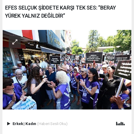
EFES SELÇUK ŞİDDETE KARŞI TEK SES: “BERAY
YÜREK YALNIZ DEĞİLDİR”
Erkek
|
Kadın
(Haberi Sesli Oku)