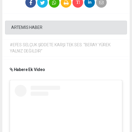
ARTEMİS HABER
#EFES SELÇUK ŞİDDETE KARŞI TEK SES: “BERAY YÜREK
YALNIZ DEĞİLDİR”
Habere Ek Video