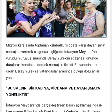
Migros karşısında toplanan kalabalık, “şiddete karşı dayanışma”
mesajları vererek sloganlar eşliğinde İstasyon Meydanı’na
yürüdü. Yürüyüş sırasında Beray Yürek’in eczanesi önünde
durularak kendisine destek mesajları iletildi. Eczanesinin önüne
çıkan Beray Yürek ile vatandaşlar arasında duygu dolu anlar
yaşandı.
“BU SALDIRI BİR KADINA, VİCDANA VE DAYANIŞMAYA
YÖNELİKTİR”
İstasyon Meydanı’nda gerçekleştirilen basın açıklamasında ilk
konuşmayı Efes Selçuk Kent Konseyi Kadın Meclisi Başkanı