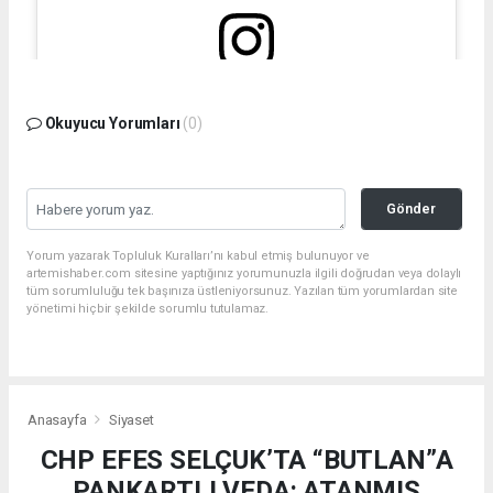
Bu gönderiyi Instagram'da gör
Okuyucu Yorumları
(0)
Gönder
Yorum yazarak Topluluk Kuralları’nı kabul etmiş bulunuyor ve
artemishaber.com sitesine yaptığınız yorumunuzla ilgili doğrudan veya dolaylı
tüm sorumluluğu tek başınıza üstleniyorsunuz. Yazılan tüm yorumlardan site
yönetimi hiçbir şekilde sorumlu tutulamaz.
Filiz Ceritoğlu Sengel (@filizceritoglusengel)'in paylaştığı bir gönderi
Anasayfa
Siyaset
CHP EFES SELÇUK’TA “BUTLAN”A
PANKARTLI VEDA: ATANMIŞ