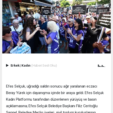
Erkek
|
Kadın
(Haberi Sesli Oku)
Efes Selçuk, uğradığı saldırı sonucu ağır yaralanan eczacı
Beray Yürek için dayanışma içinde bir araya geldi. Efes Selçuk
Kadın Platformu tarafından düzenlenen yürüyüş ve basın
açıklamasına; Efes Selçuk Belediye Başkanı Filiz Ceritoğlu
Sengel, Belediye Meclis üyeleri, sivil toplum kuruluşlarının