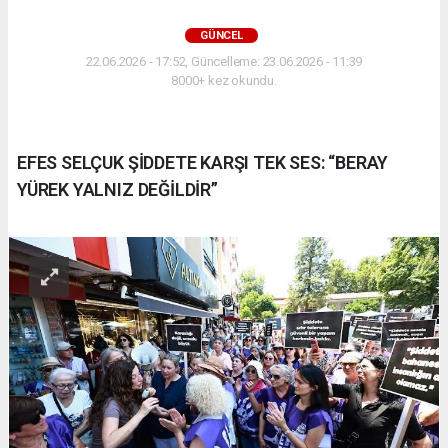
GÜNCEL
22.06.2026 - 17:52, Güncelleme: 23.06.2026 - 11:39
8000+ kez okundu.
EFES SELÇUK ŞİDDETE KARŞI TEK SES: “BERAY
YÜREK YALNIZ DEĞİLDİR”