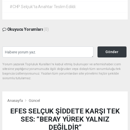
#CHP Selçuk’ta Anahtar Teslim Edildi:
Okuyucu Yorumları
(0)
Gönder
Yorum yazarak Topluluk Kuralları’nı kabul etmiş bulunuyor ve artemishaber.com
sitesine yaptığınız yorumunuzla ilgili doğrudan veya dolaylı tüm sorumluluğu tek
başınıza üstleniyorsunuz. Yazılan tüm yorumlardan site yönetimi hiçbir şekilde
sorumlu tutulamaz.
Anasayfa
Güncel
EFES SELÇUK ŞİDDETE KARŞI TEK
SES: “BERAY YÜREK YALNIZ
DEĞİLDİR”