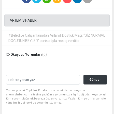
ARTEMİS HABER
#Belediye Çalışanlarından Anlamlı Dostluk Maçı: “SİZ NORMAL
DOĞURUN BEYLER” pankartıyla mesaj verdiler
Okuyucu Yorumları
(0)
Gönder
Yorum yazarak Topluluk Kuralları’nı kabul etmiş bulunuyor ve
artemishaber.com sitesine yaptığınız yorumunuzla ilgili doğrudan veya dolaylı
tüm sorumluluğu tek başınıza üstleniyorsunuz. Yazılan tüm yorumlardan site
yönetimi hiçbir şekilde sorumlu tutulamaz.