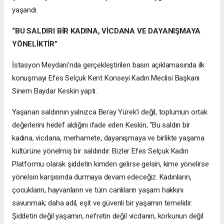
yaşandı.
“BU SALDIRI BİR KADINA, VİCDANA VE DAYANIŞMAYA
YÖNELİKTİR”
İstasyon Meydanı’nda gerçekleştirilen basın açıklamasında ilk
konuşmayı Efes Selçuk Kent Konseyi Kadın Meclisi Başkanı
Sinem Baydar Keskin yaptı.
Yaşanan saldırının yalnızca Beray Yürek’i değil, toplumun ortak
değerlerini hedef aldığını ifade eden Keskin, “Bu saldırı bir
kadına, vicdana, merhamete, dayanışmaya ve birlikte yaşama
kültürüne yönelmiş bir saldırıdır. Bizler Efes Selçuk Kadın
Platformu olarak şiddetin kimden gelirse gelsin, kime yönelirse
yönelsin karşısında durmaya devam edeceğiz. Kadınların,
çocukların, hayvanların ve tüm canlıların yaşam hakkını
savunmak; daha adil, eşit ve güvenli bir yaşamın temelidir.
Şiddetin değil yaşamın, nefretin değil vicdanın, korkunun değil