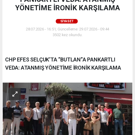
YÖNETİME İRONİK KARŞILAMA
SIYASET
28.07.2026 - 16:51, Güncelleme: 29.07.2026 - 09:44
3502 kez okundu.
CHP EFES SELÇUK’TA “BUTLAN”A PANKARTLI
VEDA: ATANMIŞ YÖNETİME İRONİK KARŞILAMA