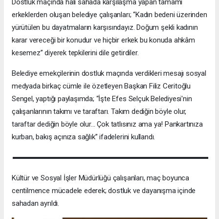
Dostluk maçında halı sahada karşılaşma yapan tamamı
erkeklerden oluşan belediye çalışanları; “Kadın bedeni üzerinden
yürütülen bu dayatmaların karşısındayız. Doğum şekli kadının
karar vereceği bir konudur ve hiçbir erkek bu konuda ahkâm
kesemez” diyerek tepkilerini dile getirdiler.
Belediye emekçilerinin dostluk maçında verdikleri mesajı sosyal
medyada birkaç cümle ile özetleyen Başkan Filiz Ceritoğlu
Sengel, yaptığı paylaşımda; “İşte Efes Selçuk Belediyesi'nin
çalışanlarının takımı ve taraftarı. Takım dediğin böyle olur,
taraftar dediğin böyle olur… Çok tatlısınız ama ya! Pankartınıza
kurban, bakış açınıza sağlık” ifadelerini kullandı.
Kültür ve Sosyal İşler Müdürlüğü çalışanları, maç boyunca
centilmence mücadele ederek; dostluk ve dayanışma içinde
sahadan ayrıldı.