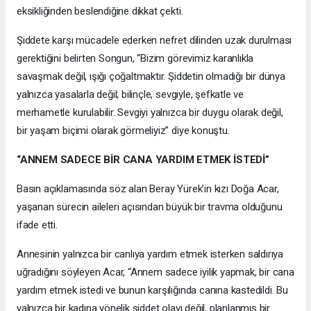
eksikliğinden beslendiğine dikkat çekti.
Şiddete karşı mücadele ederken nefret dilinden uzak durulması
gerektiğini belirten Songun, “Bizim görevimiz karanlıkla
savaşmak değil, ışığı çoğaltmaktır. Şiddetin olmadığı bir dünya
yalnızca yasalarla değil; bilinçle, sevgiyle, şefkatle ve
merhametle kurulabilir. Sevgiyi yalnızca bir duygu olarak değil,
bir yaşam biçimi olarak görmeliyiz” diye konuştu.
“ANNEM SADECE BİR CANA YARDIM ETMEK İSTEDİ”
Basın açıklamasında söz alan Beray Yürek’in kızı Doğa Acar,
yaşanan sürecin aileleri açısından büyük bir travma olduğunu
ifade etti.
Annesinin yalnızca bir canlıya yardım etmek isterken saldırıya
uğradığını söyleyen Acar, “Annem sadece iyilik yapmak, bir cana
yardım etmek istedi ve bunun karşılığında canına kastedildi. Bu
yalnızca bir kadına yönelik şiddet olayı değil, planlanmış bir