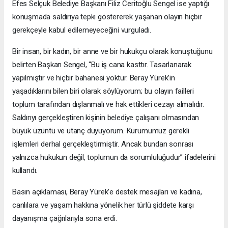
Efes Selçuk Belediye Başkanı Filiz Ceritoğlu Sengel ise yaptığı
konuşmada saldırıya tepki göstererek yaşanan olayın hiçbir
gerekçeyle kabul edilemeyeceğini vurguladı.
Bir insan, bir kadın, bir anne ve bir hukukçu olarak konuştuğunu
belirten Başkan Sengel, “Bu iş cana kasttır. Tasarlanarak
yapılmıştır ve hiçbir bahanesi yoktur. Beray Yürek’in
yaşadıklarını bilen biri olarak söylüyorum; bu olayın failleri
toplum tarafından dışlanmalı ve hak ettikleri cezayı almalıdır.
Saldırıyı gerçekleştiren kişinin belediye çalışanı olmasından
büyük üzüntü ve utanç duyuyorum. Kurumumuz gerekli
işlemleri derhal gerçekleştirmiştir. Ancak bundan sonrası
yalnızca hukukun değil, toplumun da sorumluluğudur” ifadelerini
kullandı.
Basın açıklaması, Beray Yürek’e destek mesajları ve kadına,
canlılara ve yaşam hakkına yönelik her türlü şiddete karşı
dayanışma çağrılarıyla sona erdi.