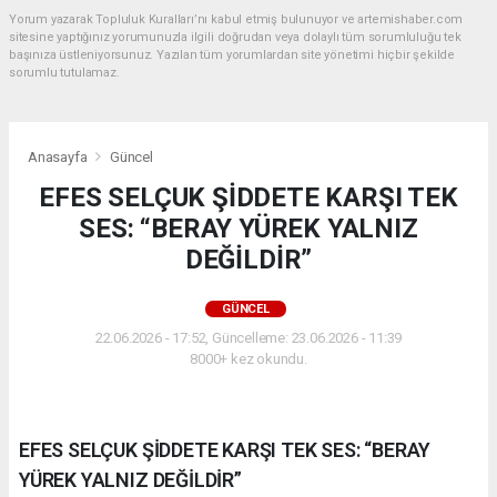
Yorum yazarak Topluluk Kuralları’nı kabul etmiş bulunuyor ve artemishaber.com
sitesine yaptığınız yorumunuzla ilgili doğrudan veya dolaylı tüm sorumluluğu tek
başınıza üstleniyorsunuz. Yazılan tüm yorumlardan site yönetimi hiçbir şekilde
sorumlu tutulamaz.
Anasayfa
Güncel
EFES SELÇUK ŞİDDETE KARŞI TEK
SES: “BERAY YÜREK YALNIZ
DEĞİLDİR”
GÜNCEL
22.06.2026 - 17:52, Güncelleme: 23.06.2026 - 11:39
8000+ kez okundu.
EFES SELÇUK ŞİDDETE KARŞI TEK SES: “BERAY
YÜREK YALNIZ DEĞİLDİR”