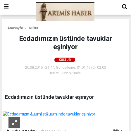
Anasayfa
Kültür
Ecdadımızın üstünde tavuklar
eşiniyor
KÜLTÜR
20.08.2015 - 21:44, Güncelleme: 01.01.1970 - 02:00
16879+ kez okundu.
Ecdadımızın üstünde tavuklar eşiniyor
Erkek
|
Kadın
(Haberi Sesli Oku)