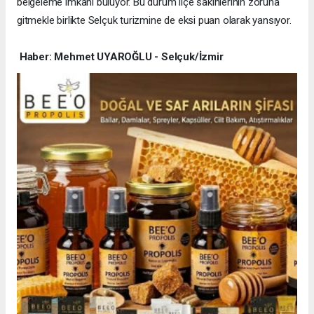
belgeleme imkânı buluyor. Bu durum ilçe sakinlerinin zoruna
gitmekle birlikte Selçuk turizmine de eksi puan olarak yansıyor.
Haber: Mehmet UYAROĞLU - Selçuk/İzmir