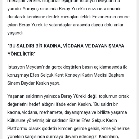
mesajları vererek sloganlar eşliğinde İstasyon Meydanı’na
yürüdü. Yürüyüş sırasında Beray Yürek’in eczanesi önünde
durularak kendisine destek mesajları iletildi. Eczanesinin önüne
çıkan Beray Yürek ile vatandaşlar arasında duygu dolu anlar
yaşandı.
“BU SALDIRI BİR KADINA, VİCDANA VE DAYANIŞMAYA
YÖNELİKTİR”
İstasyon Meydanı’nda gerçekleştirilen basın açıklamasında ilk
konuşmayı Efes Selçuk Kent Konseyi Kadın Meclisi Başkanı
Sinem Baydar Keskin yaptı.
Yaşanan saldırının yalnızca Beray Yürek’i değil, toplumun ortak
değerlerini hedef aldığını ifade eden Keskin, “Bu saldırı bir
kadına, vicdana, merhamete, dayanışmaya ve birlikte yaşama
kültürüne yönelmiş bir saldırıdır. Bizler Efes Selçuk Kadın
Platformu olarak şiddetin kimden gelirse gelsin, kime yönelirse
yönelsin karşısında durmaya devam edeceğiz. Kadınların,