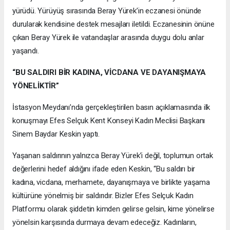
yürüdü. Yürüyüş sırasında Beray Yürek’in eczanesi önünde
durularak kendisine destek mesajları iletildi. Eczanesinin önüne
çıkan Beray Yürek ile vatandaşlar arasında duygu dolu anlar
yaşandı.
“BU SALDIRI BİR KADINA, VİCDANA VE DAYANIŞMAYA
YÖNELİKTİR”
İstasyon Meydanı’nda gerçekleştirilen basın açıklamasında ilk
konuşmayı Efes Selçuk Kent Konseyi Kadın Meclisi Başkanı
Sinem Baydar Keskin yaptı.
Yaşanan saldırının yalnızca Beray Yürek’i değil, toplumun ortak
değerlerini hedef aldığını ifade eden Keskin, “Bu saldırı bir
kadına, vicdana, merhamete, dayanışmaya ve birlikte yaşama
kültürüne yönelmiş bir saldırıdır. Bizler Efes Selçuk Kadın
Platformu olarak şiddetin kimden gelirse gelsin, kime yönelirse
yönelsin karşısında durmaya devam edeceğiz. Kadınların,