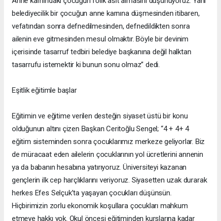
Anne karnındaki çocuğun folik asit almasını düşünüyoruz. Yani
belediyecilik bir çocuğun anne karnına düşmesinden itibaren,
vefatından sonra defnedilmesinden, defnedildikten sonra
ailenin eve gitmesinden mesul olmaktır. Böyle bir devinim
içerisinde tasarruf tedbiri belediye başkanına değil halktan
tasarrufu istemektir ki bunun sonu olmaz” dedi.
Eşitlik eğitimle başlar
Eğitimin ve eğitime verilen desteğin siyaset üstü bir konu
olduğunun altını çizen Başkan Ceritoğlu Sengel; “4 + 4+ 4
eğitim sisteminden sonra çocuklarımız merkeze geliyorlar. Biz
de müracaat eden ailelerin çocuklarının yol ücretlerini annenin
ya da babanın hesabına yatırıyoruz. Üniversiteyi kazanan
gençlerin ilk cep harçlıklarını veriyoruz. Siyasetten uzak durarak
herkes Efes Selçuk’ta yaşayan çocukları düşünsün.
Hiçbirimizin zorlu ekonomik koşullara çocukları mahkum
etmeye hakkı yok. Okul öncesi eğitiminden kurslarına kadar