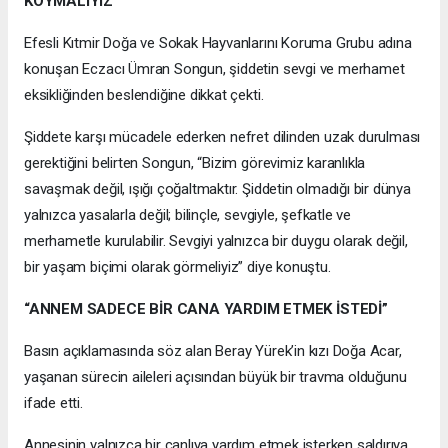
KOYMALIYIZ”
Efesli Kıtmir Doğa ve Sokak Hayvanlarını Koruma Grubu adına
konuşan Eczacı Ümran Songun, şiddetin sevgi ve merhamet
eksikliğinden beslendiğine dikkat çekti.
Şiddete karşı mücadele ederken nefret dilinden uzak durulması
gerektiğini belirten Songun, “Bizim görevimiz karanlıkla
savaşmak değil, ışığı çoğaltmaktır. Şiddetin olmadığı bir dünya
yalnızca yasalarla değil; bilinçle, sevgiyle, şefkatle ve
merhametle kurulabilir. Sevgiyi yalnızca bir duygu olarak değil,
bir yaşam biçimi olarak görmeliyiz” diye konuştu.
“ANNEM SADECE BİR CANA YARDIM ETMEK İSTEDİ”
Basın açıklamasında söz alan Beray Yürek’in kızı Doğa Acar,
yaşanan sürecin aileleri açısından büyük bir travma olduğunu
ifade etti.
Annesinin yalnızca bir canlıya yardım etmek isterken saldırıya