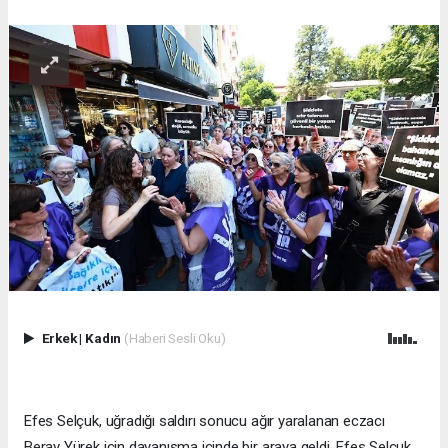
Erkek
|
Kadın
(Haberi Sesli Oku)
Efes Selçuk, uğradığı saldırı sonucu ağır yaralanan eczacı
Beray Yürek için dayanışma içinde bir araya geldi. Efes Selçuk