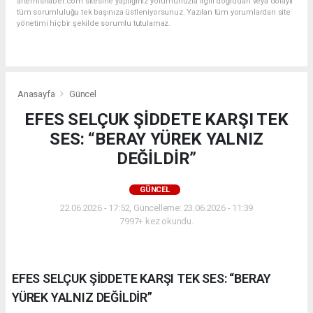
artemishaber.com sitesine yaptığınız yorumunuzla ilgili doğrudan veya dolaylı
tüm sorumluluğu tek başınıza üstleniyorsunuz. Yazılan tüm yorumlardan site
yönetimi hiçbir şekilde sorumlu tutulamaz.
Anasayfa
Güncel
EFES SELÇUK ŞİDDETE KARŞI TEK
SES: “BERAY YÜREK YALNIZ
DEĞİLDİR”
GÜNCEL
22.06.2026 - 17:52, Güncelleme: 23.06.2026 - 11:39
7997+ kez okundu.
EFES SELÇUK ŞİDDETE KARŞI TEK SES: “BERAY
YÜREK YALNIZ DEĞİLDİR”