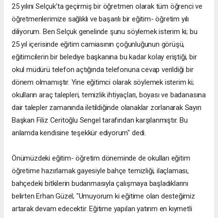
25 yılını Selçuk’ta geçirmiş bir öğretmen olarak tüm öğrenci ve
öğretmenlerimize sağlıklı ve başarılı bir eğitim- öğretim yılı
diliyorum. Ben Selçuk genelinde şunu söylemek isterim ki; bu
25 yıl içerisinde eğitim camiasının çoğunluğunun görüşü,
eğitimcilerin bir belediye başkanına bu kadar kolay eriştiği, bir
okul müdürü telefon açtığında telefonuna cevap verildiği bir
dönem olmamıştır. Yine eğitimci olarak söylemek isterim ki;
okulların araç talepleri, temizlik ihtiyaçları, boyası ve badanasına
dair talepler zamanında iletildiğinde olanaklar zorlanarak Sayın
Başkan Filiz Ceritoğlu Sengel tarafından karşılanmıştır. Bu
anlamda kendisine teşekkür ediyorum" dedi.
Önümüzdeki eğitim- öğretim döneminde de okulları eğitim
öğretime hazırlamak gayesiyle bahçe temizliği, ilaçlaması,
bahçedeki bitkilerin budanmasıyla çalışmaya başladıklarını
belirten Erhan Güzel; "Umuyorum ki eğitime olan desteğimiz
artarak devam edecektir. Eğitime yapılan yatırım en kıymetli