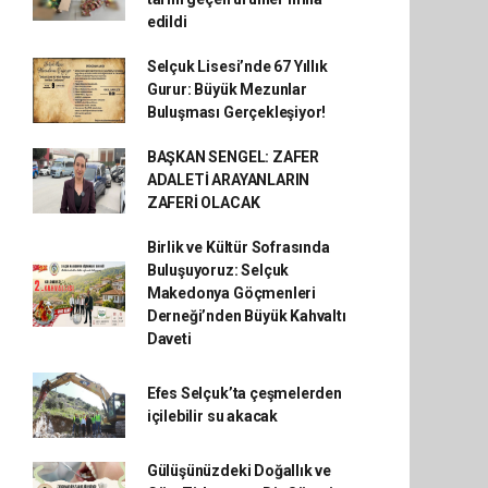
edildi
Selçuk Lisesi’nde 67 Yıllık
Gurur: Büyük Mezunlar
Buluşması Gerçekleşiyor!
BAŞKAN SENGEL: ZAFER
ADALETİ ARAYANLARIN
ZAFERİ OLACAK
Birlik ve Kültür Sofrasında
Buluşuyoruz: Selçuk
Makedonya Göçmenleri
Derneği’nden Büyük Kahvaltı
Daveti
Efes Selçuk’ta çeşmelerden
içilebilir su akacak
Gülüşünüzdeki Doğallık ve