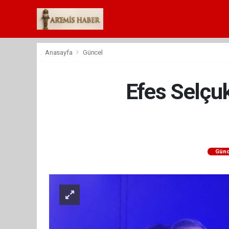
Anasayfa
Güncel
Efes Selçuk
Günc