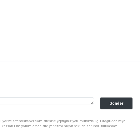
Gönder
nuyor ve artemishaber.com sitesine yaptığınız yorumunuzla ilgili doğrudan veya
. Yazılan tüm yorumlardan site yönetimi hiçbir şekilde sorumlu tutulamaz.