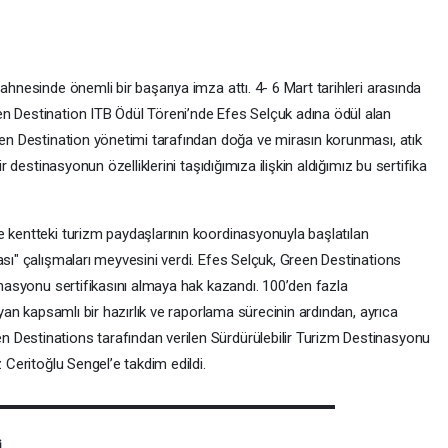
ahnesinde önemli bir başarıya imza attı. 4- 6 Mart tarihleri arasında
n Destination ITB Ödül Töreni’nde Efes Selçuk adına ödül alan
reen Destination yönetimi tarafından doğa ve mirasın korunması, atık
ir destinasyonun özelliklerini taşıdığımıza ilişkin aldığımız bu sertifika
e kentteki turizm paydaşlarının koordinasyonuyla başlatılan
ası" çalışmaları meyvesini verdi. Efes Selçuk, Green Destinations
tinasyonu sertifikasını almaya hak kazandı. 100’den fazla
sayan kapsamlı bir hazırlık ve raporlama sürecinin ardından, ayrıca
 Destinations tarafından verilen Sürdürülebilir Turizm Destinasyonu
z Ceritoğlu Sengel’e takdim edildi.