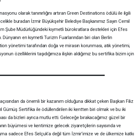
İ
asyonu olarak tanınırlığını artıran Green Destinations ödülü ile ilgili
Öncelikle buradan İzmir Büyükşehir Belediye Başkanımız Sayın Cemil
zm Şube Müdürlüğündeki kıymetli bürokratlara destekleri için Efes
 Dünyanın en kıymetli Turizm Fuarlarından biri olan Berlin
tion yönetimi tarafından doğa ve mirasın korunması, atık yönetimi,
syonun özelliklerini taşıdığımıza ilişkin aldığımız bu sertifika bizim için
i açısından da önemli bir kazanım olduğuna dikkat çeken Başkan Filiz
 Gümüş Sertifika ile ödüllendirilen iki kentten biri olmak ve bu iki
ası da bizleri ayrıca mutlu etti. Geleceğe bırakacağımız güzel bir
anın büyümesi ve kentimize gelecek ziyaretçilerin sayısında ve
aşma sadece Efes Selçuk’a değil tüm İzmir’imize ve de ülkemize katkı