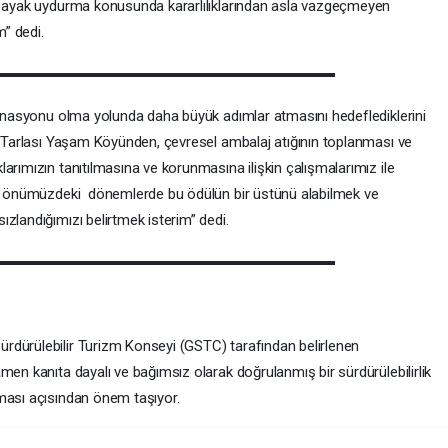
ğa ayak uydurma konusunda kararlılıklarından asla vazgeçmeyen
” dedi.
stinasyonu olma yolunda daha büyük adımlar atmasını hedeflediklerini
es Tarlası Yaşam Köyünden, çevresel ambalaj atığının toplanması ve
arımızın tanıtılmasına ve korunmasına ilişkin çalışmalarımız ile
ek; önümüzdeki dönemlerde bu ödülün bir üstünü alabilmek ve
zlandığımızı belirtmek isterim” dedi.
rdürülebilir Turizm Konseyi (GSTC) tarafından belirlenen
men kanıta dayalı ve bağımsız olarak doğrulanmış bir sürdürülebilirlik
ması açısından önem taşıyor.