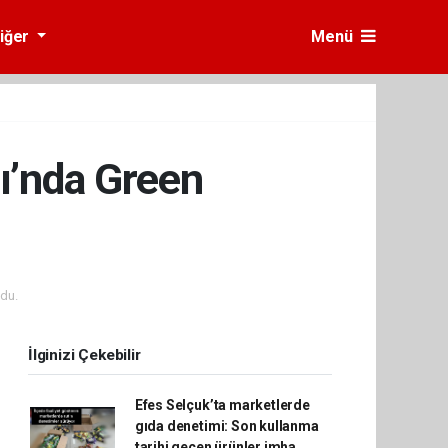
iğer
Menü
rı’nda Green
du.
İlginizi Çekebilir
Efes Selçuk’ta marketlerde
gıda denetimi: Son kullanma
tarihi geçen ürünler imha