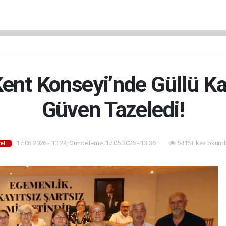
ent Konseyi’nde Güllü Ka
Güven Tazeledi!
17.06.2026 - 10:24, Güncelleme: 17.06.2026 - 13:36
5416+ kez okund
el