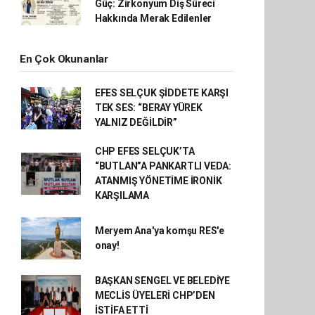
Güç: Zirkonyum Diş Süreci
Hakkında Merak Edilenler
En Çok Okunanlar
EFES SELÇUK ŞİDDETE KARŞI
TEK SES: “BERAY YÜREK
YALNIZ DEĞİLDİR”
CHP EFES SELÇUK’TA
“BUTLAN”A PANKARTLI VEDA:
ATANMIŞ YÖNETİME İRONİK
KARŞILAMA
Meryem Ana'ya komşu RES'e
onay!
BAŞKAN SENGEL VE BELEDİYE
MECLİS ÜYELERİ CHP’DEN
İSTİFA ETTİ