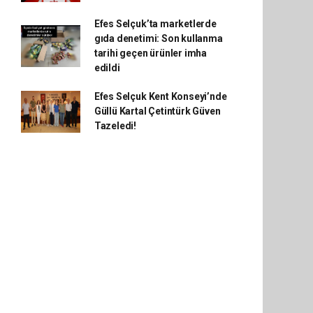
Efes Selçuk’ta marketlerde
gıda denetimi: Son kullanma
tarihi geçen ürünler imha
edildi
Efes Selçuk Kent Konseyi’nde
Güllü Kartal Çetintürk Güven
Tazeledi!