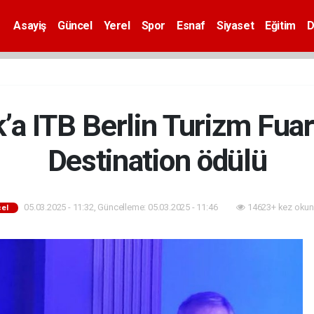
Asayiş
Güncel
Yerel
Spor
Esnaf
Siyaset
Eğitim
D
’a ITB Berlin Turizm Fua
Destination ödülü
05.03.2025 - 11:32, Güncelleme: 05.03.2025 - 11:46
14623+ kez okun
el