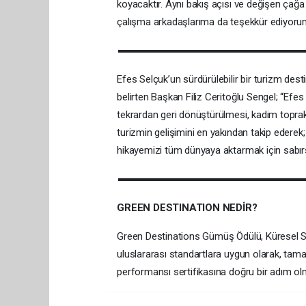
koyacaktır. Aynı bakış açısı ve değişen ça
çalışma arkadaşlarıma da teşekkür ediyorum
Efes Selçuk’un sürdürülebilir bir turizm de
belirten Başkan Filiz Ceritoğlu Sengel; “Ef
tekrardan geri dönüştürülmesi, kadim toprakl
turizmin gelişimini en yakından takip eder
hikayemizi tüm dünyaya aktarmak için sabırsı
GREEN DESTINATION NEDİR?
Green Destinations Gümüş Ödülü, Küresel Sü
uluslararası standartlara uygun olarak, tama
performansı sertifikasına doğru bir adım ol