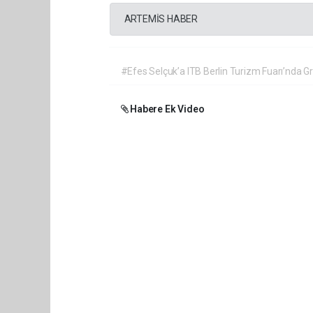
ARTEMİS HABER
#Efes Selçuk’a ITB Berlin Turizm Fuarı’nda G
Habere Ek Video