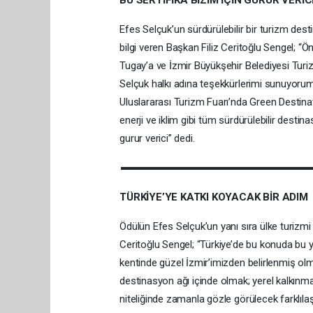
BU SERTİFİKA BİZİM İÇİN GURUR VERİC
Efes Selçuk’un sürdürülebilir bir turizm destin
bilgi veren Başkan Filiz Ceritoğlu Sengel; “
Tugay’a ve İzmir Büyükşehir Belediyesi Turi
Selçuk halkı adına teşekkürlerimi sunuyorum.
Uluslararası Turizm Fuarı’nda Green Destina
enerji ve iklim gibi tüm sürdürülebilir destina
gurur verici” dedi.
TÜRKİYE’YE KATKI KOYACAK BİR ADIM
Ödülün Efes Selçuk’un yanı sıra ülke turizm
Ceritoğlu Sengel; “Türkiye’de bu konuda bu yıl
kentinde güzel İzmir’imizden belirlenmiş olm
destinasyon ağı içinde olmak; yerel kalkınm
niteliğinde zamanla gözle görülecek farklıl