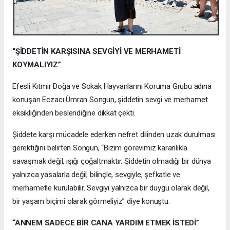
“ŞİDDETİN KARŞISINA SEVGİYİ VE MERHAMETİ
KOYMALIYIZ”
Efesli Kıtmir Doğa ve Sokak Hayvanlarını Koruma Grubu adına
konuşan Eczacı Ümran Songun, şiddetin sevgi ve merhamet
eksikliğinden beslendiğine dikkat çekti.
Şiddete karşı mücadele ederken nefret dilinden uzak durulması
gerektiğini belirten Songun, “Bizim görevimiz karanlıkla
savaşmak değil, ışığı çoğaltmaktır. Şiddetin olmadığı bir dünya
yalnızca yasalarla değil; bilinçle, sevgiyle, şefkatle ve
merhametle kurulabilir. Sevgiyi yalnızca bir duygu olarak değil,
bir yaşam biçimi olarak görmeliyiz” diye konuştu.
“ANNEM SADECE BİR CANA YARDIM ETMEK İSTEDİ”