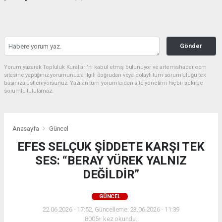
Gönder
Yorum yazarak Topluluk Kuralları’nı kabul etmiş bulunuyor ve artemishaber.com
sitesine yaptığınız yorumunuzla ilgili doğrudan veya dolaylı tüm sorumluluğu tek
başınıza üstleniyorsunuz. Yazılan tüm yorumlardan site yönetimi hiçbir şekilde
sorumlu tutulamaz.
Anasayfa
Güncel
EFES SELÇUK ŞİDDETE KARŞI TEK
SES: “BERAY YÜREK YALNIZ
DEĞİLDİR”
GÜNCEL
22.06.2026 - 17:52, Güncelleme: 23.06.2026 - 11:39
8005+ kez okundu.