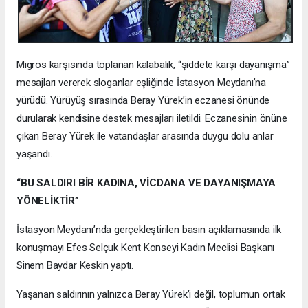
Migros karşısında toplanan kalabalık, “şiddete karşı dayanışma”
mesajları vererek sloganlar eşliğinde İstasyon Meydanı’na
yürüdü. Yürüyüş sırasında Beray Yürek’in eczanesi önünde
durularak kendisine destek mesajları iletildi. Eczanesinin önüne
çıkan Beray Yürek ile vatandaşlar arasında duygu dolu anlar
yaşandı.
“BU SALDIRI BİR KADINA, VİCDANA VE DAYANIŞMAYA
YÖNELİKTİR”
İstasyon Meydanı’nda gerçekleştirilen basın açıklamasında ilk
konuşmayı Efes Selçuk Kent Konseyi Kadın Meclisi Başkanı
Sinem Baydar Keskin yaptı.
Yaşanan saldırının yalnızca Beray Yürek’i değil, toplumun ortak