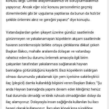
konusu değil. Gerekli araştırmalarımızı ve soruşturmalarımızı
yapıyoruz. Ancak eğer söz konusu personelimiz geçmiş
dönemlerdeki gibi bir uygulama yaptılarsa da bunun da hızlı bir
şekilde önlemini alırız ve gereğini yaparız” diye konuştu.
Vatandaşlardan gelen şikayet üzerine gündüz saatlerinde
görünmeyen ve yakalanamayan köpeklerin akşam saatlerinde
havanın serinlemesiyle birlikte ortaya çıktıklarına dikkat çeken
Başkan Bakıcı, mahalle aralarında dolaşan ve vatandaşı
rahatsız eden bu durumu önlemek amacıyla ilgili birim
çalışanları tarafından yakalanması sağlanarak hayvan
barınağına götürüldüğünü kaydetti. Bazı köpeklerin saldırgan
olması durumunda yakalamak için yem içerisine sakinleştirici
ilaç (plegicil) damla kullanıldığı bilgisini veren Başkan Bakıcı; “Şu
anda Hayvan barınağında yapımı devam eden kliniğimiz henüz
faal durumda olmadığı ve klinik ruhsatı olmadığından dolayı da
ilaç alamıyoruz. Dolayısıyla insan sağlığında kullanılan bu ilacı
beşeri olarak kullanıyoruz. İlacı alan köpek kısa süreliğine