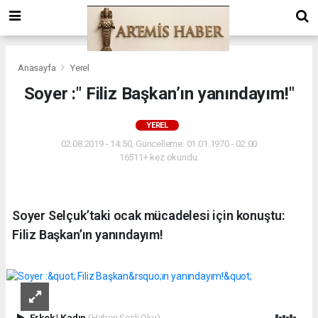
Anasayfa
Yerel
Soyer :" Filiz Başkan’ın yanındayım!"
YEREL
02.08.2019 - 14:50, Güncelleme: 01.01.1970 - 02:00
16511+ kez okundu.
Soyer Selçuk’taki ocak mücadelesi için konuştu:
Filiz Başkan’ın yanındayım!
Erkek
|
Kadın
(Haberi Sesli Oku)