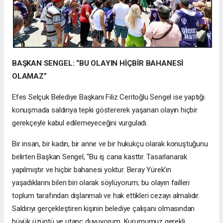
BAŞKAN SENGEL: “BU OLAYIN HİÇBİR BAHANESİ
OLAMAZ”
Efes Selçuk Belediye Başkanı Filiz Ceritoğlu Sengel ise yaptığı
konuşmada saldırıya tepki göstererek yaşanan olayın hiçbir
gerekçeyle kabul edilemeyeceğini vurguladı.
Bir insan, bir kadın, bir anne ve bir hukukçu olarak konuştuğunu
belirten Başkan Sengel, “Bu iş cana kasttır. Tasarlanarak
yapılmıştır ve hiçbir bahanesi yoktur. Beray Yürek’in
yaşadıklarını bilen biri olarak söylüyorum; bu olayın failleri
toplum tarafından dışlanmalı ve hak ettikleri cezayı almalıdır.
Saldırıyı gerçekleştiren kişinin belediye çalışanı olmasından
büyük üzüntü ve utanç duyuyorum. Kurumumuz gerekli