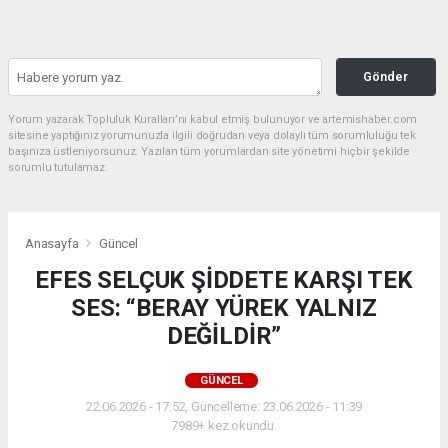
Gönder
Yorum yazarak Topluluk Kuralları’nı kabul etmiş bulunuyor ve artemishaber.com
sitesine yaptığınız yorumunuzla ilgili doğrudan veya dolaylı tüm sorumluluğu tek
başınıza üstleniyorsunuz. Yazılan tüm yorumlardan site yönetimi hiçbir şekilde
sorumlu tutulamaz.
Anasayfa
Güncel
EFES SELÇUK ŞİDDETE KARŞI TEK
SES: “BERAY YÜREK YALNIZ
DEĞİLDİR”
GÜNCEL
22.06.2026 - 17:52, Güncelleme: 23.06.2026 - 11:39
7989+ kez okundu.