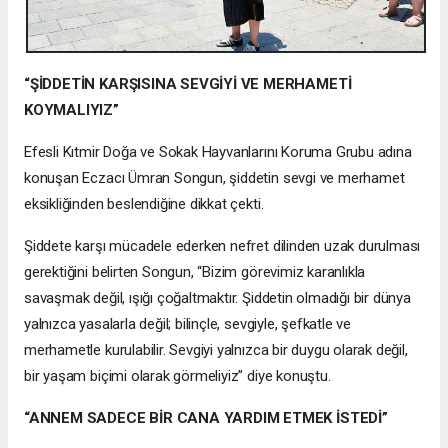
“ŞİDDETİN KARŞISINA SEVGİYİ VE MERHAMETİ
KOYMALIYIZ”
Efesli Kıtmir Doğa ve Sokak Hayvanlarını Koruma Grubu adına
konuşan Eczacı Ümran Songun, şiddetin sevgi ve merhamet
eksikliğinden beslendiğine dikkat çekti.
Şiddete karşı mücadele ederken nefret dilinden uzak durulması
gerektiğini belirten Songun, “Bizim görevimiz karanlıkla
savaşmak değil, ışığı çoğaltmaktır. Şiddetin olmadığı bir dünya
yalnızca yasalarla değil; bilinçle, sevgiyle, şefkatle ve
merhametle kurulabilir. Sevgiyi yalnızca bir duygu olarak değil,
bir yaşam biçimi olarak görmeliyiz” diye konuştu.
“ANNEM SADECE BİR CANA YARDIM ETMEK İSTEDİ”