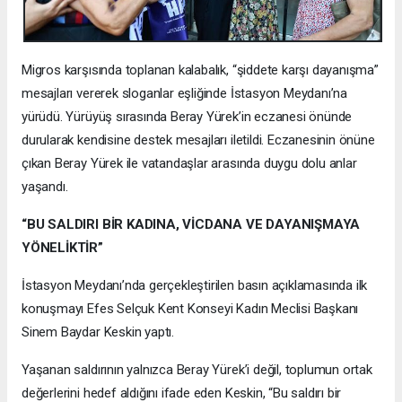
Migros karşısında toplanan kalabalık, “şiddete karşı dayanışma”
mesajları vererek sloganlar eşliğinde İstasyon Meydanı’na
yürüdü. Yürüyüş sırasında Beray Yürek’in eczanesi önünde
durularak kendisine destek mesajları iletildi. Eczanesinin önüne
çıkan Beray Yürek ile vatandaşlar arasında duygu dolu anlar
yaşandı.
“BU SALDIRI BİR KADINA, VİCDANA VE DAYANIŞMAYA
YÖNELİKTİR”
İstasyon Meydanı’nda gerçekleştirilen basın açıklamasında ilk
konuşmayı Efes Selçuk Kent Konseyi Kadın Meclisi Başkanı
Sinem Baydar Keskin yaptı.
Yaşanan saldırının yalnızca Beray Yürek’i değil, toplumun ortak
değerlerini hedef aldığını ifade eden Keskin, “Bu saldırı bir