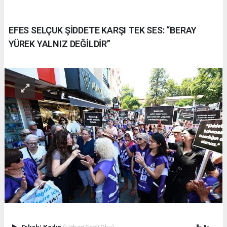
EFES SELÇUK ŞİDDETE KARŞI TEK SES: “BERAY
YÜREK YALNIZ DEĞİLDİR”
Erkek
|
Kadın
(Haberi Sesli Oku)