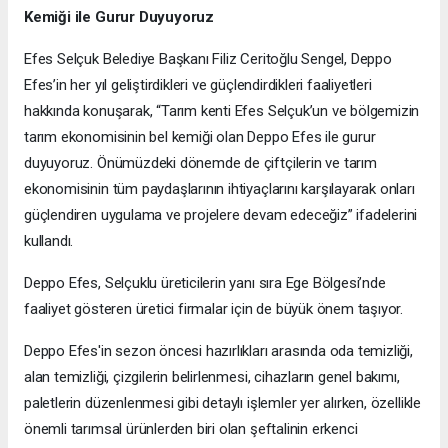
Kemiği ile Gurur Duyuyoruz
Efes Selçuk Belediye Başkanı Filiz Ceritoğlu Sengel, Deppo
Efes’in her yıl geliştirdikleri ve güçlendirdikleri faaliyetleri
hakkında konuşarak, “Tarım kenti Efes Selçuk’un ve bölgemizin
tarım ekonomisinin bel kemiği olan Deppo Efes ile gurur
duyuyoruz. Önümüzdeki dönemde de çiftçilerin ve tarım
ekonomisinin tüm paydaşlarının ihtiyaçlarını karşılayarak onları
güçlendiren uygulama ve projelere devam edeceğiz” ifadelerini
kullandı.
Deppo Efes, Selçuklu üreticilerin yanı sıra Ege Bölgesi’nde
faaliyet gösteren üretici firmalar için de büyük önem taşıyor.
Deppo Efes'in sezon öncesi hazırlıkları arasında oda temizliği,
alan temizliği, çizgilerin belirlenmesi, cihazların genel bakımı,
paletlerin düzenlenmesi gibi detaylı işlemler yer alırken, özellikle
önemli tarımsal ürünlerden biri olan şeftalinin erkenci