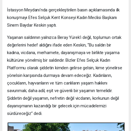
İstasyon Meydanı’nda gerçekleştirilen basın açıklamasında ilk
konuşmayı Efes Selçuk Kent Konseyi Kadın Meclisi Başkanı
Sinem Baydar Keskin yaptı.
Yaşanan saldırının yalnızca Beray Yürek’i değil, toplumun ortak
değerlerini hedef aldığını ifade eden Keskin, “Bu saldırı bir
kadına, vicdana, merhamete, dayanışmaya ve birlikte yaşama
kültürüne yönelmiş bir saldırıdır. Bizler Efes Selçuk Kadın
Platformu olarak şiddetin kimden gelirse gelsin, kime yönelirse
yönelsin karşısında durmaya devam edeceğiz. Kadınların,
çocukların, hayvanların ve tüm canlıların yaşam hakkını
savunmak; daha adil, eşit ve güvenli bir yaşamın temelidir.
Şiddetin değil yaşamın, nefretin değil vicdanın, korkunun değil
dayanışmanın kazandığı bir gelecek için mücadelemizi
sürdüreceğiz” dedi.