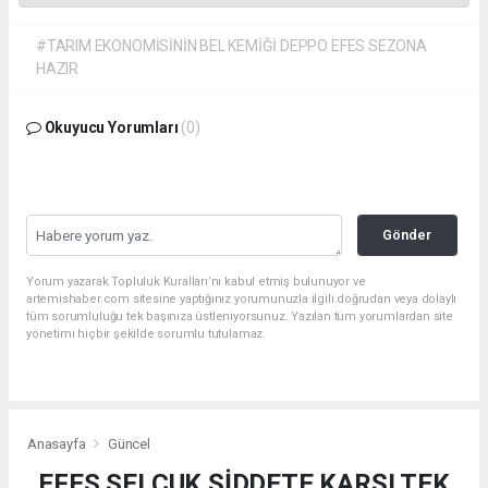
#TARIM EKONOMİSİNİN BEL KEMİĞİ DEPPO EFES SEZONA
HAZIR
Okuyucu Yorumları
(0)
Gönder
Yorum yazarak Topluluk Kuralları’nı kabul etmiş bulunuyor ve
artemishaber.com sitesine yaptığınız yorumunuzla ilgili doğrudan veya dolaylı
tüm sorumluluğu tek başınıza üstleniyorsunuz. Yazılan tüm yorumlardan site
yönetimi hiçbir şekilde sorumlu tutulamaz.
Anasayfa
Güncel
EFES SELÇUK ŞİDDETE KARŞI TEK