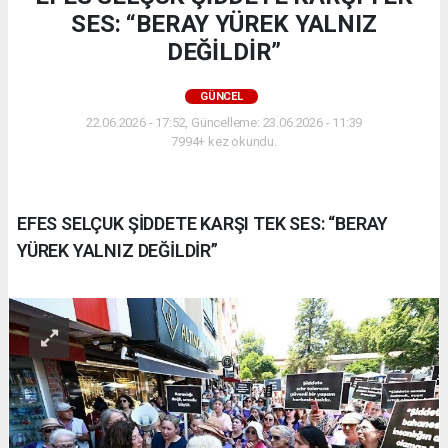
SES: “BERAY YÜREK YALNIZ
DEĞİLDİR”
GÜNCEL
22.06.2026 - 17:52, Güncelleme: 23.06.2026 - 11:39
7994+ kez okundu.
EFES SELÇUK ŞİDDETE KARŞI TEK SES: “BERAY
YÜREK YALNIZ DEĞİLDİR”