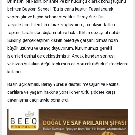
Bir insan, bir kadın, bir anne ve bir hukukçu olarak konuştuğunu
belirten Başkan Sengel, “Bu iş cana kasttır. Tasarlanarak
yapılmıştır ve hiçbir bahanesi yoktur. Beray Yürek’in
yaşadıklarını bilen biri olarak söylüyorum; bu olayın failleri
toplum tarafından dışlanmalı ve hak ettikleri cezayı almalıdır.
Saldırıyı gerçekleştiren kişinin belediye çalışanı olmasından
büyük üzüntü ve utanç duyuyorum. Kurumumuz gerekli
işlemleri derhal gerçekleştirmiştir. Ancak bundan sonrası
yalnızca hukukun değil, toplumun da sorumluluğudur” ifadelerini
kullandı.
Basın açıklaması, Beray Yürek’e destek mesajları ve kadına,
canlılara ve yaşam hakkına yönelik her türlü şiddete karşı
dayanışma çağrılarıyla sona erdi.