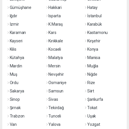
Gümüşhane
Hakkari
Hatay
Iğdır
Isparta
İstanbul
İzmir
K.Maraş
Karabük
Karaman
Kars
Kastamonu
Kayseri
Kırıkkale
Kırşehir
Kilis
Kocaeli
Konya
Kütahya
Malatya
Manisa
Mardin
Mersin
Muğla
Muş
Nevşehir
Niğde
Ordu
Osmaniye
Rize
Sakarya
Samsun
Siirt
Sinop
Sivas
Şanlıurfa
Şırnak
Tekirdağ
Tokat
Trabzon
Tunceli
Uşak
Van
Yalova
Yozgat