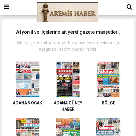
Afyon
il ve ilçelerine ait yerel gazete manşetleri.
Diğer il ilçelere ait yerel gazete manşetlerini inceleme için
aşağıdan il seçimi yapabilirsiniz.
ADANA 5 OCAK
ADANA GÜNEY
BÖLGE
HABER