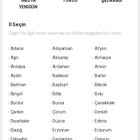
MEDYA
TOROS
gazeteAdi
YENİGÜN
İl Seçin
Diğer il ile ilgili veriye ulaşmak için lütfen aşağıdan bir il seçin
Adana
Adıyaman
Afyon
Ağrı
Aksaray
Amasya
Antalya
Ardahan
Artvin
Aydın
Balıkesir
Bartın
Batman
Bayburt
Bilecik
Bingöl
Bitlis
Bolu
Burdur
Bursa
Çanakkale
Çankırı
Çorum
Denizli
Diyarbakır
Düzce
Edirne
Elazığ
Erzincan
Erzurum
Eskişehir
Gaziantep
Giresun