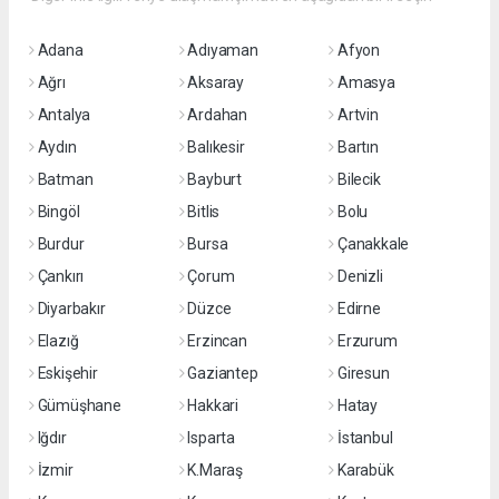
Adana
Adıyaman
Afyon
Ağrı
Aksaray
Amasya
Antalya
Ardahan
Artvin
Aydın
Balıkesir
Bartın
Batman
Bayburt
Bilecik
Bingöl
Bitlis
Bolu
Burdur
Bursa
Çanakkale
Çankırı
Çorum
Denizli
Diyarbakır
Düzce
Edirne
Elazığ
Erzincan
Erzurum
Eskişehir
Gaziantep
Giresun
Gümüşhane
Hakkari
Hatay
Iğdır
Isparta
İstanbul
İzmir
K.Maraş
Karabük