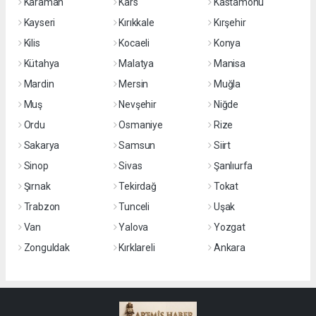
Karaman
Kars
Kastamonu
Kayseri
Kırıkkale
Kırşehir
Kilis
Kocaeli
Konya
Kütahya
Malatya
Manisa
Mardin
Mersin
Muğla
Muş
Nevşehir
Niğde
Ordu
Osmaniye
Rize
Sakarya
Samsun
Siirt
Sinop
Sivas
Şanlıurfa
Şırnak
Tekirdağ
Tokat
Trabzon
Tunceli
Uşak
Van
Yalova
Yozgat
Zonguldak
Kırklareli
Ankara