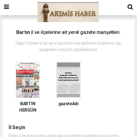
Bartın
il ve ilçelerine ait yerel gazete manşetleri.
Diğer il ilçelere ait yerel gazete manşetlerini inceleme için
aşağıdan il seçimi yapabilirsiniz.
BARTIN
gazeteAdi
HERGÜN
İl Seçin
Diğer il ile ilgili veriye ulaşmak için lütfen aşağıdan bir il seçin