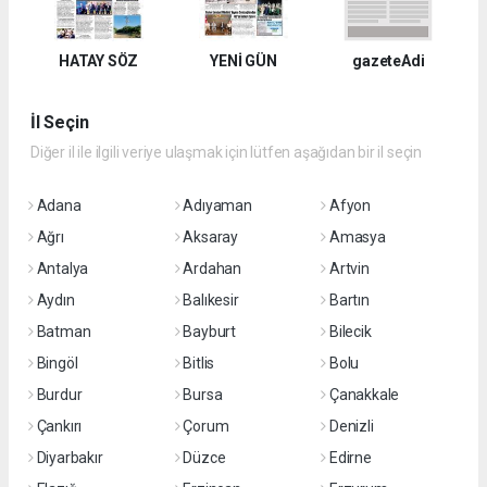
HATAY SÖZ
YENİ GÜN
gazeteAdi
İl Seçin
Diğer il ile ilgili veriye ulaşmak için lütfen aşağıdan bir il seçin
Adana
Adıyaman
Afyon
Ağrı
Aksaray
Amasya
Antalya
Ardahan
Artvin
Aydın
Balıkesir
Bartın
Batman
Bayburt
Bilecik
Bingöl
Bitlis
Bolu
Burdur
Bursa
Çanakkale
Çankırı
Çorum
Denizli
Diyarbakır
Düzce
Edirne