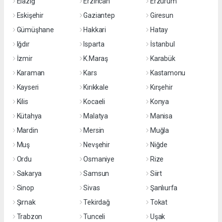
Elazığ
Erzincan
Erzurum
Eskişehir
Gaziantep
Giresun
Gümüşhane
Hakkari
Hatay
Iğdır
Isparta
İstanbul
İzmir
K.Maraş
Karabük
Karaman
Kars
Kastamonu
Kayseri
Kırıkkale
Kırşehir
Kilis
Kocaeli
Konya
Kütahya
Malatya
Manisa
Mardin
Mersin
Muğla
Muş
Nevşehir
Niğde
Ordu
Osmaniye
Rize
Sakarya
Samsun
Siirt
Sinop
Sivas
Şanlıurfa
Şırnak
Tekirdağ
Tokat
Trabzon
Tunceli
Uşak