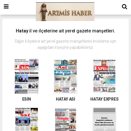
Hatay
il ve ilçelerine ait yerel gazete manşetleri.
Diğer il ilçelere ait yerel gazete manşetlerini inceleme için
aşağıdan il seçimi yapabilirsiniz.
ESİN
HATAY ASİ
HATAY EXPRES