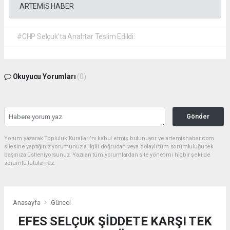
ARTEMİS HABER
#CHP Selçuk’ta Anahtar Teslim Edildi:
Okuyucu Yorumları
(0)
Gönder
Yorum yazarak Topluluk Kuralları’nı kabul etmiş bulunuyor ve artemishaber.com
sitesine yaptığınız yorumunuzla ilgili doğrudan veya dolaylı tüm sorumluluğu tek
başınıza üstleniyorsunuz. Yazılan tüm yorumlardan site yönetimi hiçbir şekilde
sorumlu tutulamaz.
Anasayfa
Güncel
EFES SELÇUK ŞİDDETE KARŞI TEK