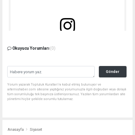
Bu gönderiyi Instagram'da gör
Okuyucu Yorumları
(0)
Gönder
Yorum yazarak Topluluk Kuralları’nı kabul etmiş bulunuyor ve
artemishaber.com sitesine yaptığınız yorumunuzla ilgili doğrudan veya dolaylı
tüm sorumluluğu tek başınıza üstleniyorsunuz. Yazılan tüm yorumlardan site
yönetimi hiçbir şekilde sorumlu tutulamaz.
Filiz Ceritoğlu Sengel (@filizceritoglusengel)'in paylaştığı bir gönderi
Anasayfa
Siyaset