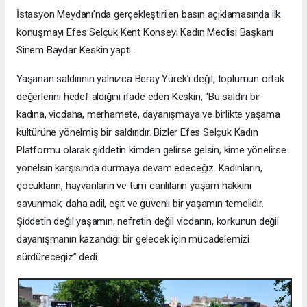
İstasyon Meydanı’nda gerçekleştirilen basın açıklamasında ilk
konuşmayı Efes Selçuk Kent Konseyi Kadın Meclisi Başkanı
Sinem Baydar Keskin yaptı.
Yaşanan saldırının yalnızca Beray Yürek’i değil, toplumun ortak
değerlerini hedef aldığını ifade eden Keskin, “Bu saldırı bir
kadına, vicdana, merhamete, dayanışmaya ve birlikte yaşama
kültürüne yönelmiş bir saldırıdır. Bizler Efes Selçuk Kadın
Platformu olarak şiddetin kimden gelirse gelsin, kime yönelirse
yönelsin karşısında durmaya devam edeceğiz. Kadınların,
çocukların, hayvanların ve tüm canlıların yaşam hakkını
savunmak; daha adil, eşit ve güvenli bir yaşamın temelidir.
Şiddetin değil yaşamın, nefretin değil vicdanın, korkunun değil
dayanışmanın kazandığı bir gelecek için mücadelemizi
sürdüreceğiz” dedi.