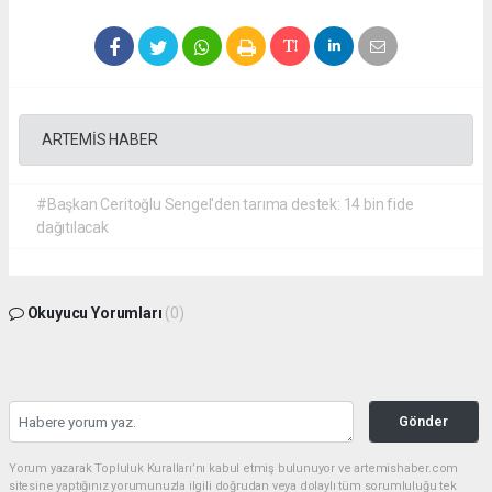
ARTEMİS HABER
#Başkan Ceritoğlu Sengel'den tarıma destek: 14 bin fide
dağıtılacak
Okuyucu Yorumları
(0)
Gönder
Yorum yazarak Topluluk Kuralları’nı kabul etmiş bulunuyor ve artemishaber.com
sitesine yaptığınız yorumunuzla ilgili doğrudan veya dolaylı tüm sorumluluğu tek