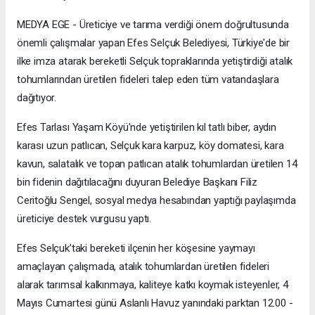
MEDYA EGE - Üreticiye ve tarıma verdiği önem doğrultusunda
önemli çalışmalar yapan Efes Selçuk Belediyesi, Türkiye'de bir
ilke imza atarak bereketli Selçuk topraklarında yetiştirdiği atalık
tohumlarından üretilen fideleri talep eden tüm vatandaşlara
dağıtıyor.
Efes Tarlası Yaşam Köyü'nde yetiştirilen kıl tatlı biber, aydın
karası uzun patlıcan, Selçuk kara karpuz, köy domatesi, kara
kavun, salatalık ve topan patlıcan atalık tohumlardan üretilen 14
bin fidenin dağıtılacağını duyuran Belediye Başkanı Filiz
Ceritoğlu Sengel, sosyal medya hesabından yaptığı paylaşımda
üreticiye destek vurgusu yaptı.
Efes Selçuk’taki bereketi ilçenin her köşesine yaymayı
amaçlayan çalışmada, atalık tohumlardan üretilen fideleri
alarak tarımsal kalkınmaya, kaliteye katkı koymak isteyenler, 4
Mayıs Cumartesi günü Aslanlı Havuz yanındaki parktan 12.00 -