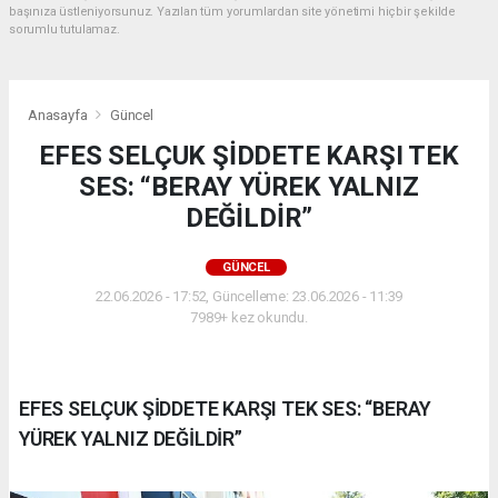
başınıza üstleniyorsunuz. Yazılan tüm yorumlardan site yönetimi hiçbir şekilde
sorumlu tutulamaz.
Anasayfa
Güncel
EFES SELÇUK ŞİDDETE KARŞI TEK
SES: “BERAY YÜREK YALNIZ
DEĞİLDİR”
GÜNCEL
22.06.2026 - 17:52, Güncelleme: 23.06.2026 - 11:39
7989+ kez okundu.
EFES SELÇUK ŞİDDETE KARŞI TEK SES: “BERAY
YÜREK YALNIZ DEĞİLDİR”