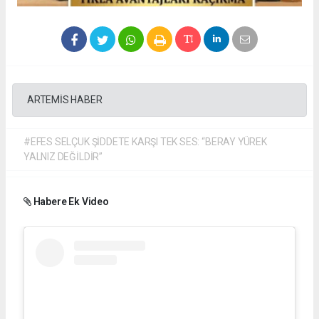
ARTEMİS HABER
#EFES SELÇUK ŞİDDETE KARŞI TEK SES: “BERAY YÜREK
YALNIZ DEĞİLDİR”
Habere Ek Video