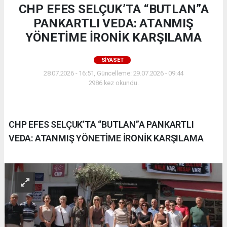
CHP EFES SELÇUK’TA “BUTLAN”A
PANKARTLI VEDA: ATANMIŞ
YÖNETİME İRONİK KARŞILAMA
SIYASET
28.07.2026 - 16:51, Güncelleme: 29.07.2026 - 09:44
2986 kez okundu.
CHP EFES SELÇUK’TA “BUTLAN”A PANKARTLI
VEDA: ATANMIŞ YÖNETİME İRONİK KARŞILAMA