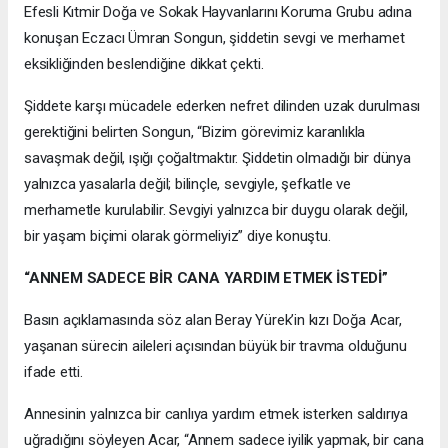
Efesli Kıtmir Doğa ve Sokak Hayvanlarını Koruma Grubu adına
konuşan Eczacı Ümran Songun, şiddetin sevgi ve merhamet
eksikliğinden beslendiğine dikkat çekti.
Şiddete karşı mücadele ederken nefret dilinden uzak durulması
gerektiğini belirten Songun, “Bizim görevimiz karanlıkla
savaşmak değil, ışığı çoğaltmaktır. Şiddetin olmadığı bir dünya
yalnızca yasalarla değil; bilinçle, sevgiyle, şefkatle ve
merhametle kurulabilir. Sevgiyi yalnızca bir duygu olarak değil,
bir yaşam biçimi olarak görmeliyiz” diye konuştu.
“ANNEM SADECE BİR CANA YARDIM ETMEK İSTEDİ”
Basın açıklamasında söz alan Beray Yürek’in kızı Doğa Acar,
yaşanan sürecin aileleri açısından büyük bir travma olduğunu
ifade etti.
Annesinin yalnızca bir canlıya yardım etmek isterken saldırıya
uğradığını söyleyen Acar, “Annem sadece iyilik yapmak, bir cana