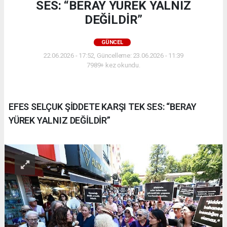
SES: “BERAY YÜREK YALNIZ
DEĞİLDİR”
GÜNCEL
22.06.2026 - 17:52, Güncelleme: 23.06.2026 - 11:39
7989+ kez okundu.
EFES SELÇUK ŞİDDETE KARŞI TEK SES: “BERAY
YÜREK YALNIZ DEĞİLDİR”