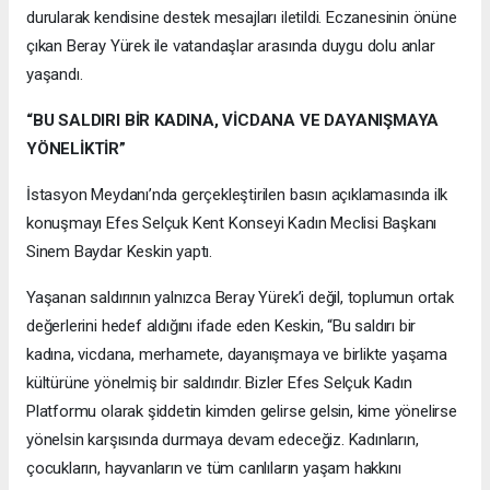
durularak kendisine destek mesajları iletildi. Eczanesinin önüne
çıkan Beray Yürek ile vatandaşlar arasında duygu dolu anlar
yaşandı.
“BU SALDIRI BİR KADINA, VİCDANA VE DAYANIŞMAYA
YÖNELİKTİR”
İstasyon Meydanı’nda gerçekleştirilen basın açıklamasında ilk
konuşmayı Efes Selçuk Kent Konseyi Kadın Meclisi Başkanı
Sinem Baydar Keskin yaptı.
Yaşanan saldırının yalnızca Beray Yürek’i değil, toplumun ortak
değerlerini hedef aldığını ifade eden Keskin, “Bu saldırı bir
kadına, vicdana, merhamete, dayanışmaya ve birlikte yaşama
kültürüne yönelmiş bir saldırıdır. Bizler Efes Selçuk Kadın
Platformu olarak şiddetin kimden gelirse gelsin, kime yönelirse
yönelsin karşısında durmaya devam edeceğiz. Kadınların,
çocukların, hayvanların ve tüm canlıların yaşam hakkını