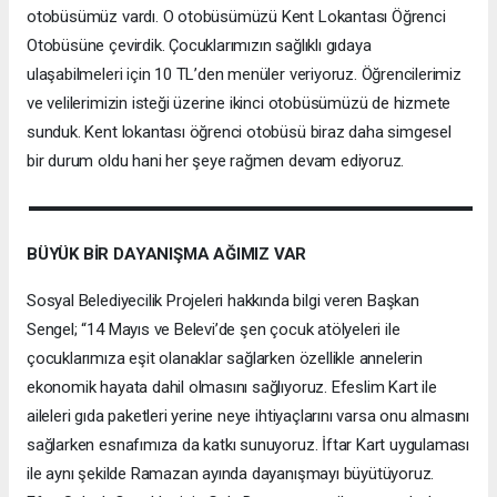
otobüsümüz vardı. O otobüsümüzü Kent Lokantası Öğrenci
Otobüsüne çevirdik. Çocuklarımızın sağlıklı gıdaya
ulaşabilmeleri için 10 TL’den menüler veriyoruz. Öğrencilerimiz
ve velilerimizin isteği üzerine ikinci otobüsümüzü de hizmete
sunduk. Kent lokantası öğrenci otobüsü biraz daha simgesel
bir durum oldu hani her şeye rağmen devam ediyoruz.
BÜYÜK BİR DAYANIŞMA AĞIMIZ VAR
Sosyal Belediyecilik Projeleri hakkında bilgi veren Başkan
Sengel; “14 Mayıs ve Belevi’de şen çocuk atölyeleri ile
çocuklarımıza eşit olanaklar sağlarken özellikle annelerin
ekonomik hayata dahil olmasını sağlıyoruz. Efeslim Kart ile
aileleri gıda paketleri yerine neye ihtiyaçlarını varsa onu almasını
sağlarken esnafımıza da katkı sunuyoruz. İftar Kart uygulaması
ile aynı şekilde Ramazan ayında dayanışmayı büyütüyoruz.