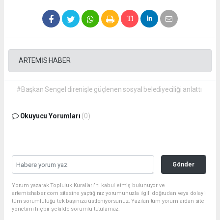
ARTEMİS HABER
#Başkan Sengel direnişle güçlenen sosyal belediyeciliği anlattı
Okuyucu Yorumları
(0)
Gönder
Yorum yazarak Topluluk Kuralları’nı kabul etmiş bulunuyor ve
artemishaber.com sitesine yaptığınız yorumunuzla ilgili doğrudan veya dolaylı
tüm sorumluluğu tek başınıza üstleniyorsunuz. Yazılan tüm yorumlardan site
yönetimi hiçbir şekilde sorumlu tutulamaz.