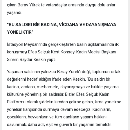
çıkan Beray Yürek ile vatandaşlar arasında duygu dolu anlar
yaşandı.
“BU SALDIRI BİR KADINA, VİCDANA VE DAYANIŞMAYA
YÖNELİKTİR”
İstasyon Meydanı’nda gerçekleştirilen basın açıklamasında ilk
konuşmayı Efes Selçuk Kent Konseyi Kadın Meclisi Başkanı
Sinem Baydar Keskin yaptı.
Yaşanan saldırının yalnızca Beray Yürek’i değil, toplumun ortak
değerlerini hedef aldığını ifade eden Keskin, “Bu saldırı bir
kadına, vicdana, merhamete, dayanışmaya ve birlikte yaşama
kültürüne yönelmiş bir saldırıdır. Bizler Efes Selçuk Kadın
Platformu olarak şiddetin kimden gelirse gelsin, kime yönelirse
yönelsin karşısında durmaya devam edeceğiz. Kadınların,
çocukların, hayvanların ve tüm canlıların yaşam hakkını
savunmak; daha adil, eşit ve güvenli bir yaşamın temelidir.