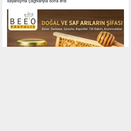
dayanışma çağrılarıyla sona erdi.