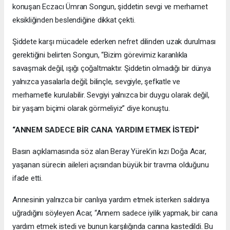
konuşan Eczacı Ümran Songun, şiddetin sevgi ve merhamet
eksikliğinden beslendiğine dikkat çekti.
Şiddete karşı mücadele ederken nefret dilinden uzak durulması
gerektiğini belirten Songun, “Bizim görevimiz karanlıkla
savaşmak değil, ışığı çoğaltmaktır. Şiddetin olmadığı bir dünya
yalnızca yasalarla değil; bilinçle, sevgiyle, şefkatle ve
merhametle kurulabilir. Sevgiyi yalnızca bir duygu olarak değil,
bir yaşam biçimi olarak görmeliyiz” diye konuştu.
“ANNEM SADECE BİR CANA YARDIM ETMEK İSTEDİ”
Basın açıklamasında söz alan Beray Yürek’in kızı Doğa Acar,
yaşanan sürecin aileleri açısından büyük bir travma olduğunu
ifade etti.
Annesinin yalnızca bir canlıya yardım etmek isterken saldırıya
uğradığını söyleyen Acar, “Annem sadece iyilik yapmak, bir cana
yardım etmek istedi ve bunun karşılığında canına kastedildi. Bu