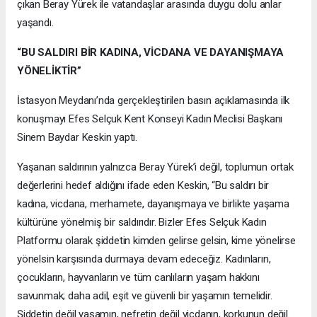
çıkan Beray Yürek ile vatandaşlar arasında duygu dolu anlar
yaşandı.
“BU SALDIRI BİR KADINA, VİCDANA VE DAYANIŞMAYA
YÖNELİKTİR”
İstasyon Meydanı’nda gerçekleştirilen basın açıklamasında ilk
konuşmayı Efes Selçuk Kent Konseyi Kadın Meclisi Başkanı
Sinem Baydar Keskin yaptı.
Yaşanan saldırının yalnızca Beray Yürek’i değil, toplumun ortak
değerlerini hedef aldığını ifade eden Keskin, “Bu saldırı bir
kadına, vicdana, merhamete, dayanışmaya ve birlikte yaşama
kültürüne yönelmiş bir saldırıdır. Bizler Efes Selçuk Kadın
Platformu olarak şiddetin kimden gelirse gelsin, kime yönelirse
yönelsin karşısında durmaya devam edeceğiz. Kadınların,
çocukların, hayvanların ve tüm canlıların yaşam hakkını
savunmak; daha adil, eşit ve güvenli bir yaşamın temelidir.
Şiddetin değil yaşamın, nefretin değil vicdanın, korkunun değil