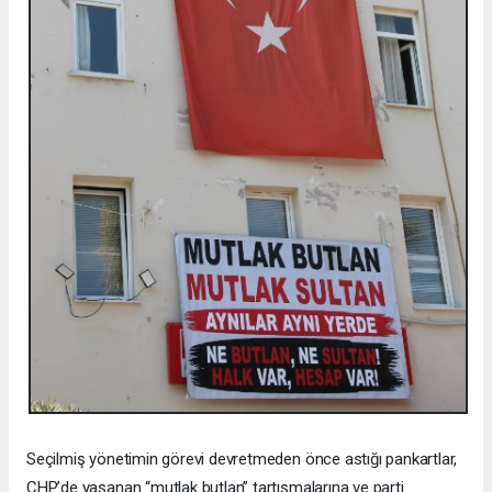
Seçilmiş yönetimin görevi devretmeden önce astığı pankartlar,
CHP’de yaşanan “mutlak butlan” tartışmalarına ve parti