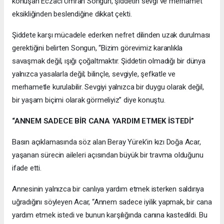
konuşan Eczacı Ümran Songun, şiddetin sevgi ve merhamet
eksikliğinden beslendiğine dikkat çekti.
Şiddete karşı mücadele ederken nefret dilinden uzak durulması
gerektiğini belirten Songun, “Bizim görevimiz karanlıkla
savaşmak değil, ışığı çoğaltmaktır. Şiddetin olmadığı bir dünya
yalnızca yasalarla değil; bilinçle, sevgiyle, şefkatle ve
merhametle kurulabilir. Sevgiyi yalnızca bir duygu olarak değil,
bir yaşam biçimi olarak görmeliyiz” diye konuştu.
“ANNEM SADECE BİR CANA YARDIM ETMEK İSTEDİ”
Basın açıklamasında söz alan Beray Yürek’in kızı Doğa Acar,
yaşanan sürecin aileleri açısından büyük bir travma olduğunu
ifade etti.
Annesinin yalnızca bir canlıya yardım etmek isterken saldırıya
uğradığını söyleyen Acar, “Annem sadece iyilik yapmak, bir cana
yardım etmek istedi ve bunun karşılığında canına kastedildi. Bu