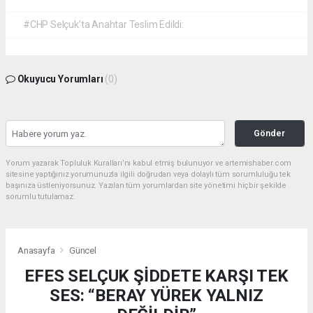
#CHP Selçuk’ta Anahtar Teslim Edildi:
Okuyucu Yorumları
(0)
Gönder
Yorum yazarak Topluluk Kuralları’nı kabul etmiş bulunuyor ve artemishaber.com
sitesine yaptığınız yorumunuzla ilgili doğrudan veya dolaylı tüm sorumluluğu tek
başınıza üstleniyorsunuz. Yazılan tüm yorumlardan site yönetimi hiçbir şekilde
sorumlu tutulamaz.
Anasayfa
Güncel
EFES SELÇUK ŞİDDETE KARŞI TEK
SES: “BERAY YÜREK YALNIZ