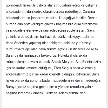
görevlendirilmesi ile birlikte alana müdahale edildi ve çalışma
arkadaşlarım idari kadro olarak burada nöbetteydi. Çalışma
arkadaşlarım da jandarma marifeti ile aşağıya indirildi. Bense
burada dün söz verdiğim gibi tek başıma bile olsa direnmeye
ve mücadele etmeye devam edeceğimi söylemiştim. Sayın
yetkililere de söyledim halihazırda dünkü dilekçeye dahil de
daha önceden yapılmış olan tebligata dahil de yürütmeyi
durdurma talepli idari davalarımızı açtık. Dün itibariyle de açtık.
Şu anda da halihazırda bekliyoruz. Hukuksal olarak da
mücadelemiz devam edecek. Ancak Meryem Ana Evi’nin bizim
için ne kadar kıymetli olduğunu, Efes Selçuk halkı ve emekçi
arkadaşlarımız için ne kadar kıymetli olduğunu biliyorum. Buna
ilişkin olarak da sonuna kadar mücadelemize devam edeceğiz.
Buraya yalnız başıma gelmedim o yüzden umudum yalnız
başıma inmemek olacak. Herkese selamlarımla” dedi.