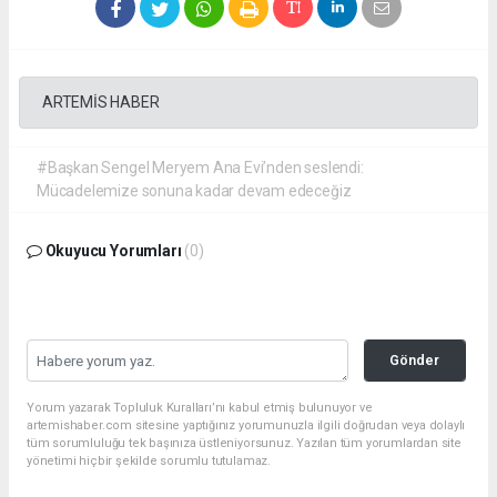
ARTEMİS HABER
#Başkan Sengel Meryem Ana Evi’nden seslendi:
Mücadelemize sonuna kadar devam edeceğiz
Okuyucu Yorumları
(0)
Gönder
Yorum yazarak Topluluk Kuralları’nı kabul etmiş bulunuyor ve
artemishaber.com sitesine yaptığınız yorumunuzla ilgili doğrudan veya dolaylı
tüm sorumluluğu tek başınıza üstleniyorsunuz. Yazılan tüm yorumlardan site
yönetimi hiçbir şekilde sorumlu tutulamaz.