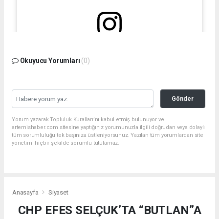
Bu gönderiyi Instagram'da gör
Okuyucu Yorumları
(0)
Gönder
Yorum yazarak Topluluk Kuralları’nı kabul etmiş bulunuyor ve
artemishaber.com sitesine yaptığınız yorumunuzla ilgili doğrudan veya dolaylı
tüm sorumluluğu tek başınıza üstleniyorsunuz. Yazılan tüm yorumlardan site
yönetimi hiçbir şekilde sorumlu tutulamaz.
Filiz Ceritoğlu Sengel (@filizceritoglusengel)'in paylaştığı bir gönderi
Anasayfa
Siyaset
CHP EFES SELÇUK’TA “BUTLAN”A