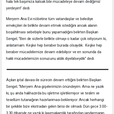
hala tek başımıza kalsak bile mücadeleye devam dediğimiz
yerdeyim” dedi.
Meryem Ana Evi nöbetine tüm vatandaşlar ve belediye
emekçileri ile birlikte devam etmek istediğini ancak alanın
boşaltılması sebebiyle bunu yapamadığını belirten Başkan
Sengel; “Ben de sizlerle birlikte olmayı o kadar çok istiyorum ki,
anlatamam. Keşke hep beraber burada olsaydık. Keşke hep
beraber mücadelemize devam edebiliyor ve en sonunda da
haklı mücadelemizin sonucunu aldık diyebilseydik” dedi.
Açılan iptal davası ile sürecin devam ettiğini belirten Başkan
Sengel; “Meryem Ana gişelerimizin önündeyim. Ama ne yazık
ki, şu anda halihazırda bu işletme işletilemiyor ve teslim ve
tesellüm tutanağının hazırlanması bekleniyor. Ancak herhangi
bir şekilde bize ekstradan gelen birisi de olmadı. Dün gece 3.00-
3.30 itibariyle ne yazık ki kaymakamlık tarafından jandarmanın