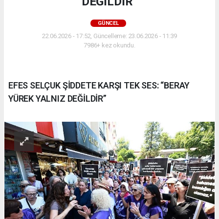
DEĞİLDİR”
GÜNCEL
22.06.2026 - 17:52, Güncelleme: 23.06.2026 - 11:39
7986+ kez okundu.
EFES SELÇUK ŞİDDETE KARŞI TEK SES: “BERAY
YÜREK YALNIZ DEĞİLDİR”