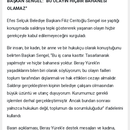
BAŞKAN SENGEL: “BU OLAYIN HİÇBİR BAHANESİ
OLAMAZ”
Efes Selçuk Belediye Başkanı Filiz Ceritoğlu Sengel ise yaptığı
konuşmada saldırıya tepki göstererek yaşanan olayın hiçbir
gerekçeyle kabul edilemeyeceğini vurguladı.
Bir insan, bir kadın, bir anne ve bir hukukçu olarak konuştuğunu
belirten Başkan Sengel, “Bu iş cana kasttır. Tasarlanarak
yapılmıştır ve hiçbir bahanesi yoktur. Beray Yürek’in
yaşadıklarını bilen biri olarak söylüyorum; bu olayın failleri
toplum tarafından dışlanmalı ve hak ettikleri cezayı almalıdır.
Saldırıyı gerçekleştiren kişinin belediye çalışanı olmasından
büyük üzüntü ve utanç duyuyorum. Kurumumuz gerekli
işlemleri derhal gerçekleştirmiştir. Ancak bundan sonrası
yalnızca hukukun değil, toplumun da sorumluluğudur” ifadelerini
kullandı.
Basın açıklaması, Beray Yürek’e destek mesajları ve kadına,