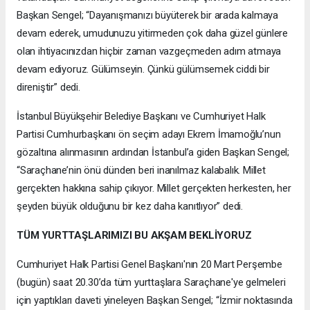
Başkan Sengel; “Dayanışmanızı büyüterek bir arada kalmaya
devam ederek, umudunuzu yitirmeden çok daha güzel günlere
olan ihtiyacınızdan hiçbir zaman vazgeçmeden adım atmaya
devam ediyoruz. Gülümseyin. Çünkü gülümsemek ciddi bir
direniştir” dedi.
İstanbul Büyükşehir Belediye Başkanı ve Cumhuriyet Halk
Partisi Cumhurbaşkanı ön seçim adayı Ekrem İmamoğlu’nun
gözaltına alınmasının ardından İstanbul’a giden Başkan Sengel;
“Saraçhane’nin önü dünden beri inanılmaz kalabalık. Millet
gerçekten hakkına sahip çıkıyor. Millet gerçekten herkesten, her
şeyden büyük olduğunu bir kez daha kanıtlıyor” dedi.
TÜM YURTTAŞLARIMIZI BU AKŞAM BEKLİYORUZ
Cumhuriyet Halk Partisi Genel Başkanı'nın 20 Mart Perşembe
(bugün) saat 20.30’da tüm yurttaşlara Saraçhane'ye gelmeleri
için yaptıkları daveti yineleyen Başkan Sengel; “İzmir noktasında