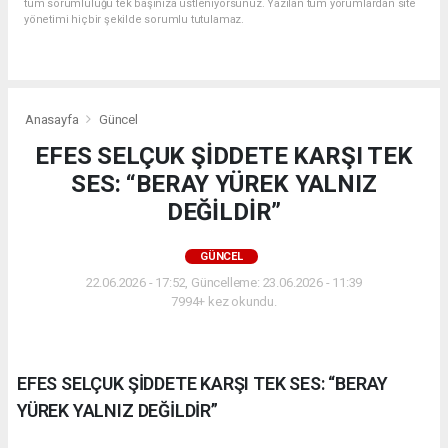
tüm sorumluluğu tek başınıza üstleniyorsunuz. Yazılan tüm yorumlardan site
yönetimi hiçbir şekilde sorumlu tutulamaz.
Anasayfa
Güncel
EFES SELÇUK ŞİDDETE KARŞI TEK
SES: “BERAY YÜREK YALNIZ
DEĞİLDİR”
GÜNCEL
22.06.2026 - 17:52, Güncelleme: 23.06.2026 - 11:39
7994+ kez okundu.
EFES SELÇUK ŞİDDETE KARŞI TEK SES: “BERAY
YÜREK YALNIZ DEĞİLDİR”