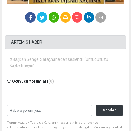
ARTEMİS HABER
#Başkan Sengel Saraçhane’den seslendi: “Umudunuzu
Kaybetmeyin”
Okuyucu Yorumları
(0)
Gönder
Yorum yazarak Topluluk Kuralları’nı kabul etmiş bulunuyor ve
artemishaber.com sitesine yaptığınız yorumunuzla ilgili doğrudan veya dolaylı