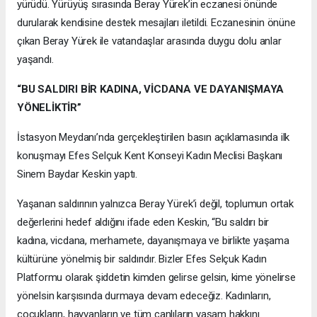
yürüdü. Yürüyüş sırasında Beray Yürek’in eczanesi önünde
durularak kendisine destek mesajları iletildi. Eczanesinin önüne
çıkan Beray Yürek ile vatandaşlar arasında duygu dolu anlar
yaşandı.
“BU SALDIRI BİR KADINA, VİCDANA VE DAYANIŞMAYA
YÖNELİKTİR”
İstasyon Meydanı’nda gerçekleştirilen basın açıklamasında ilk
konuşmayı Efes Selçuk Kent Konseyi Kadın Meclisi Başkanı
Sinem Baydar Keskin yaptı.
Yaşanan saldırının yalnızca Beray Yürek’i değil, toplumun ortak
değerlerini hedef aldığını ifade eden Keskin, “Bu saldırı bir
kadına, vicdana, merhamete, dayanışmaya ve birlikte yaşama
kültürüne yönelmiş bir saldırıdır. Bizler Efes Selçuk Kadın
Platformu olarak şiddetin kimden gelirse gelsin, kime yönelirse
yönelsin karşısında durmaya devam edeceğiz. Kadınların,
çocukların, hayvanların ve tüm canlıların yaşam hakkını