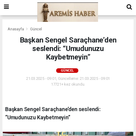
Anasayfa
Güncel
Başkan Sengel Saraçhane’den
seslendi: “Umudunuzu
Kaybetmeyin”
GÜNCEL
21.03.2025 - 09:01, Güncelleme: 21.03.2025 - 09:01
17721+ kez okundu.
Başkan Sengel Saraçhane’den seslendi:
“Umudunuzu Kaybetmeyin”