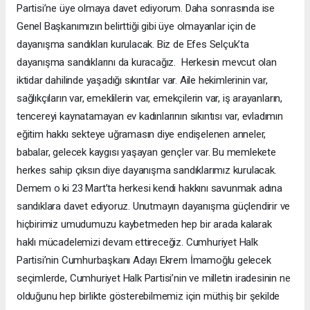
Partisi’ne üye olmaya davet ediyorum. Daha sonrasında ise
Genel Başkanımızın belirttiği gibi üye olmayanlar için de
dayanışma sandıkları kurulacak. Biz de Efes Selçuk’ta
dayanışma sandıklarını da kuracağız. Herkesin mevcut olan
iktidar dahilinde yaşadığı sıkıntılar var. Aile hekimlerinin var,
sağlıkçıların var, emeklilerin var, emekçilerin var, iş arayanların,
tencereyi kaynatamayan ev kadınlarının sıkıntısı var, evladımın
eğitim hakkı sekteye uğramasın diye endişelenen anneler,
babalar, gelecek kaygısı yaşayan gençler var. Bu memlekete
herkes sahip çıksın diye dayanışma sandıklarımız kurulacak.
Demem o ki 23 Mart’ta herkesi kendi hakkını savunmak adına
sandıklara davet ediyoruz. Unutmayın dayanışma güçlendirir ve
hiçbirimiz umudumuzu kaybetmeden hep bir arada kalarak
haklı mücadelemizi devam ettireceğiz. Cumhuriyet Halk
Partisi’nin Cumhurbaşkanı Adayı Ekrem İmamoğlu gelecek
seçimlerde, Cumhuriyet Halk Partisi’nin ve milletin iradesinin ne
olduğunu hep birlikte gösterebilmemiz için müthiş bir şekilde