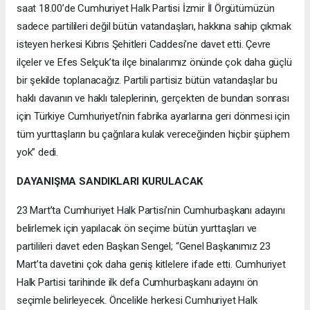
saat 18.00’de Cumhuriyet Halk Partisi İzmir İl Örgütümüzün
sadece partilileri değil bütün vatandaşları, hakkına sahip çıkmak
isteyen herkesi Kıbrıs Şehitleri Caddesi’ne davet etti. Çevre
ilçeler ve Efes Selçuk’ta ilçe binalarımız önünde çok daha güçlü
bir şekilde toplanacağız. Partili partisiz bütün vatandaşlar bu
haklı davanın ve haklı taleplerinin, gerçekten de bundan sonrası
için Türkiye Cumhuriyeti’nin fabrika ayarlarına geri dönmesi için
tüm yurttaşların bu çağrılara kulak vereceğinden hiçbir şüphem
yok” dedi.
DAYANIŞMA SANDIKLARI KURULACAK
23 Mart’ta Cumhuriyet Halk Partisi’nin Cumhurbaşkanı adayını
belirlemek için yapılacak ön seçime bütün yurttaşları ve
partilileri davet eden Başkan Sengel; “Genel Başkanımız 23
Mart’ta davetini çok daha geniş kitlelere ifade etti. Cumhuriyet
Halk Partisi tarihinde ilk defa Cumhurbaşkanı adayını ön
seçimle belirleyecek. Öncelikle herkesi Cumhuriyet Halk