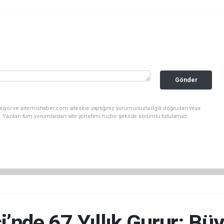
Gönder
nuyor ve artemishaber.com sitesine yaptığınız yorumunuzla ilgili doğrudan veya
. Yazılan tüm yorumlardan site yönetimi hiçbir şekilde sorumlu tutulamaz.
i’nde 67 Yıllık Gurur: B