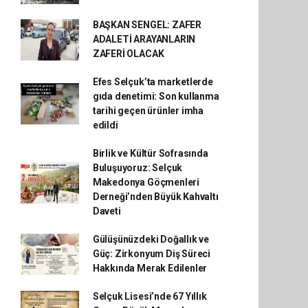
BAŞKAN SENGEL: ZAFER
ADALETİ ARAYANLARIN
ZAFERİ OLACAK
Efes Selçuk’ta marketlerde
gıda denetimi: Son kullanma
tarihi geçen ürünler imha
edildi
Birlik ve Kültür Sofrasında
Buluşuyoruz: Selçuk
Makedonya Göçmenleri
Derneği’nden Büyük Kahvaltı
Daveti
Gülüşünüzdeki Doğallık ve
Güç: Zirkonyum Diş Süreci
Hakkında Merak Edilenler
Selçuk Lisesi’nde 67 Yıllık