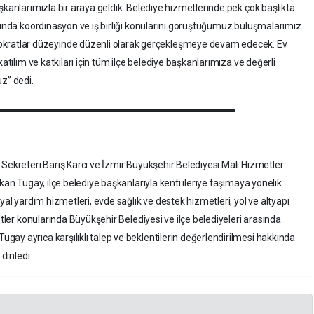
şkanlarımızla bir araya geldik. Belediye hizmetlerinde pek çok başlıkta
asında koordinasyon ve iş birliği konularını görüştüğümüz buluşmalarımız
atlar düzeyinde düzenli olarak gerçekleşmeye devam edecek. Ev
katılım ve katkıları için tüm ilçe belediye başkanlarımıza ve değerli
z” dedi.
 Sekreteri Barış Karcı ve İzmir Büyükşehir Belediyesi Mali Hizmetler
kan Tugay, ilçe belediye başkanlarıyla kenti ileriye taşımaya yönelik
yal yardım hizmetleri, evde sağlık ve destek hizmetleri, yol ve altyapı
etler konularında Büyükşehir Belediyesi ve ilçe belediyeleri arasında
ay ayrıca karşılıklı talep ve beklentilerin değerlendirilmesi hakkında
dinledi.