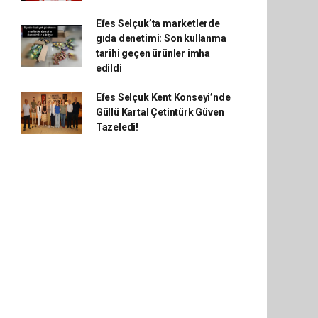
Efes Selçuk’ta marketlerde
gıda denetimi: Son kullanma
tarihi geçen ürünler imha
edildi
Efes Selçuk Kent Konseyi’nde
Güllü Kartal Çetintürk Güven
Tazeledi!