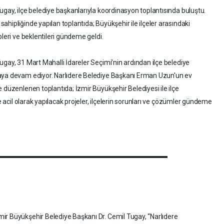
ugay, ilçe belediye başkanlarıyla koordinasyon toplantısında buluştu.
hipliğinde yapılan toplantıda; Büyükşehir ile ilçeler arasındaki
pleri ve beklentileri gündeme geldi.
gay, 31 Mart Mahalli İdareler Seçimi’nin ardından ilçe belediye
maya devam ediyor. Narlıdere Belediye Başkanı Erman Uzun'un ev
 düzenlenen toplantıda; İzmir Büyükşehir Belediyesi ile ilçe
de acil olarak yapılacak projeler, ilçelerin sorunları ve çözümler gündeme
ir Büyükşehir Belediye Başkanı Dr. Cemil Tugay, “Narlıdere