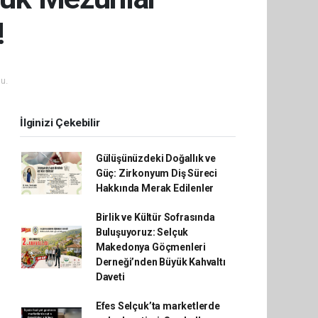
!
u.
İlginizi Çekebilir
Gülüşünüzdeki Doğallık ve
Güç: Zirkonyum Diş Süreci
Hakkında Merak Edilenler
Birlik ve Kültür Sofrasında
Buluşuyoruz: Selçuk
Makedonya Göçmenleri
Derneği’nden Büyük Kahvaltı
Daveti
Efes Selçuk’ta marketlerde