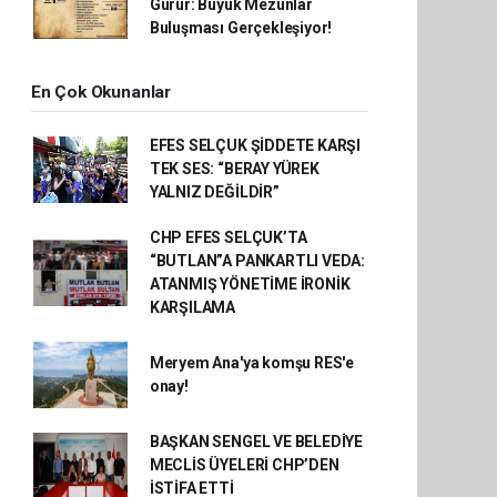
Gurur: Büyük Mezunlar
Buluşması Gerçekleşiyor!
En Çok Okunanlar
EFES SELÇUK ŞİDDETE KARŞI
TEK SES: “BERAY YÜREK
YALNIZ DEĞİLDİR”
CHP EFES SELÇUK’TA
“BUTLAN”A PANKARTLI VEDA:
ATANMIŞ YÖNETİME İRONİK
KARŞILAMA
Meryem Ana'ya komşu RES'e
onay!
BAŞKAN SENGEL VE BELEDİYE
MECLİS ÜYELERİ CHP’DEN
İSTİFA ETTİ