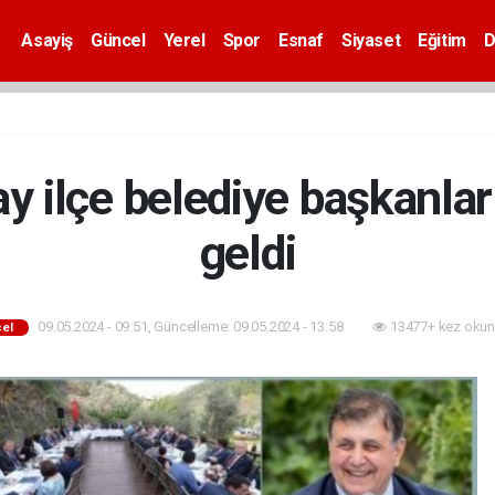
Asayiş
Güncel
Yerel
Spor
Esnaf
Siyaset
Eğitim
D
 ilçe belediye başkanları
geldi
09.05.2024 - 09:51, Güncelleme: 09.05.2024 - 13:58
13477+ kez okun
el