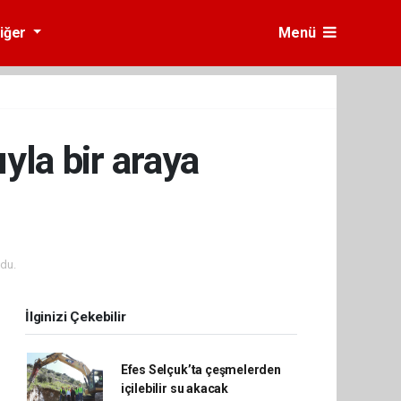
iğer
Menü
yla bir araya
du.
İlginizi Çekebilir
Efes Selçuk’ta çeşmelerden
içilebilir su akacak