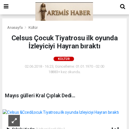
Anasayfa
Kültür
Celsus Çocuk Tiyatrosu ilk oyunda
İzleyiciyi Hayran bıraktı
KÜLTÜR
02.06.2018 - 16:23, Güncelleme: 01.01.1970 - 02:00
18883+ kez okundu.
​Mayıs gülleri Kral Çıplak Dedi…
Erkek
|
Kadın
(Haberi Sesli Oku)