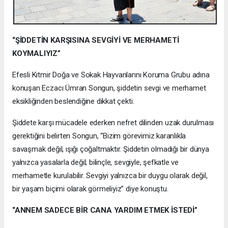
“ŞİDDETİN KARŞISINA SEVGİYİ VE MERHAMETİ
KOYMALIYIZ”
Efesli Kıtmir Doğa ve Sokak Hayvanlarını Koruma Grubu adına
konuşan Eczacı Ümran Songun, şiddetin sevgi ve merhamet
eksikliğinden beslendiğine dikkat çekti.
Şiddete karşı mücadele ederken nefret dilinden uzak durulması
gerektiğini belirten Songun, “Bizim görevimiz karanlıkla
savaşmak değil, ışığı çoğaltmaktır. Şiddetin olmadığı bir dünya
yalnızca yasalarla değil; bilinçle, sevgiyle, şefkatle ve
merhametle kurulabilir. Sevgiyi yalnızca bir duygu olarak değil,
bir yaşam biçimi olarak görmeliyiz” diye konuştu.
“ANNEM SADECE BİR CANA YARDIM ETMEK İSTEDİ”