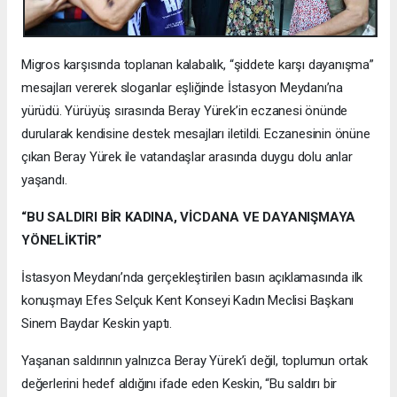
Migros karşısında toplanan kalabalık, “şiddete karşı dayanışma”
mesajları vererek sloganlar eşliğinde İstasyon Meydanı’na
yürüdü. Yürüyüş sırasında Beray Yürek’in eczanesi önünde
durularak kendisine destek mesajları iletildi. Eczanesinin önüne
çıkan Beray Yürek ile vatandaşlar arasında duygu dolu anlar
yaşandı.
“BU SALDIRI BİR KADINA, VİCDANA VE DAYANIŞMAYA
YÖNELİKTİR”
İstasyon Meydanı’nda gerçekleştirilen basın açıklamasında ilk
konuşmayı Efes Selçuk Kent Konseyi Kadın Meclisi Başkanı
Sinem Baydar Keskin yaptı.
Yaşanan saldırının yalnızca Beray Yürek’i değil, toplumun ortak
değerlerini hedef aldığını ifade eden Keskin, “Bu saldırı bir