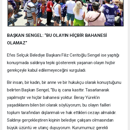
BAŞKAN SENGEL: “BU OLAYIN HİÇBİR BAHANESİ
OLAMAZ”
Efes Selçuk Belediye Başkanı Filiz Ceritoğlu Sengel ise yaptığı
konuşmada saldırıya tepki göstererek yaşanan olayın hiçbir
gerekçeyle kabul edilemeyeceğini vurguladı.
Bir insan, bir kadın, bir anne ve bir hukukçu olarak konuştuğunu
belirten Başkan Sengel, “Bu iş cana kasttır. Tasarlanarak
yapılmıştır ve hiçbir bahanesi yoktur. Beray Yürek’in
yaşadıklarını bilen biri olarak söylüyorum; bu olayın failleri
toplum tarafından dışlanmalı ve hak ettikleri cezayı almalıdır.
Saldırıyı gerçekleştiren kişinin belediye çalışanı olmasından
büyük üzüntü ve utanç duyuyorum. Kurumumuz gerekli