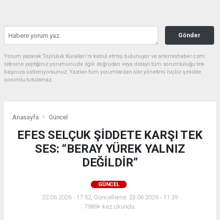
Gönder
Yorum yazarak Topluluk Kuralları’nı kabul etmiş bulunuyor ve artemishaber.com
sitesine yaptığınız yorumunuzla ilgili doğrudan veya dolaylı tüm sorumluluğu tek
başınıza üstleniyorsunuz. Yazılan tüm yorumlardan site yönetimi hiçbir şekilde
sorumlu tutulamaz.
Anasayfa
Güncel
EFES SELÇUK ŞİDDETE KARŞI TEK
SES: “BERAY YÜREK YALNIZ
DEĞİLDİR”
GÜNCEL
22.06.2026 - 17:52, Güncelleme: 23.06.2026 - 11:39
7989+ kez okundu.