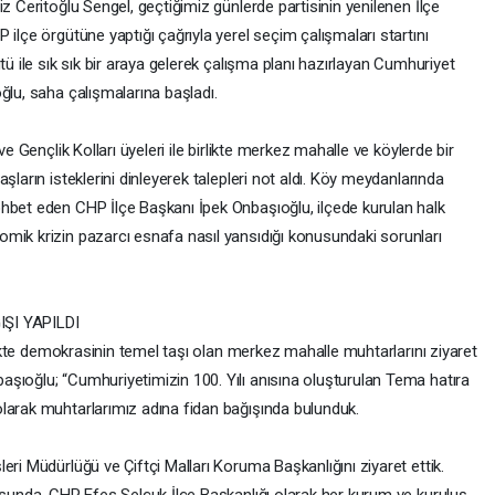
z Ceritoğlu Sengel, geçtiğimiz günlerde partisinin yenilenen İlçe
ilçe örgütüne yaptığı çağrıyla yerel seçim çalışmaları startını
tü ile sık sık bir araya gelerek çalışma planı hazırlayan Cumhuriyet
ğlu, saha çalışmalarına başladı.
ve Gençlik Kolları üyeleri ile birlikte merkez mahalle ve köylerde bir
şların isteklerini dinleyerek talepleri not aldı. Köy meydanlarında
hbet eden CHP İlçe Başkanı İpek Onbaşıoğlu, ilçede kurulan halk
mik krizin pazarcı esnafa nasıl yansıdığı konusundaki sorunları
ŞI YAPILDI
rlikte demokrasinin temel taşı olan merkez mahalle muhtarlarını ziyaret
şıoğlu; “Cumhuriyetimizin 100. Yılı anısına oluşturulan Tema hatıra
larak muhtarlarımız adına fidan bağışında bulunduk.
eri Müdürlüğü ve Çiftçi Malları Koruma Başkanlığını ziyaret ettik.