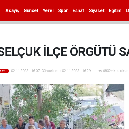
Asayiş
Güncel
Yerel
Spor
Esnaf
Siyaset
Eğitim
D
 SELÇUK İLÇE ÖRGÜTÜ 
02.11.2023 - 16:07, Güncelleme: 02.11.2023 - 16:29
6802+ kez okun
set