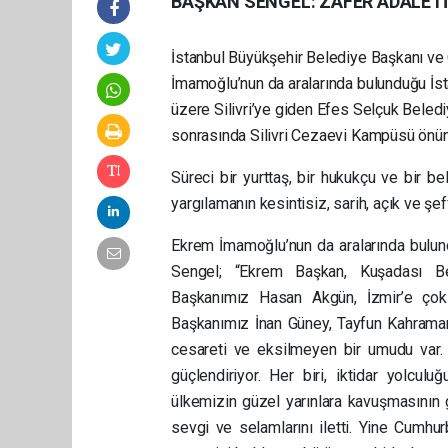
BAŞKAN SENGEL: ZAFER ADALETİ
İstanbul Büyükşehir Belediye Başkanı ve
İmamoğlu’nun da aralarında bulunduğu İs
üzere Silivri’ye giden Efes Selçuk Beled
sonrasında Silivri Cezaevi Kampüsü önün
Süreci bir yurttaş, bir hukukçu ve bir b
yargılamanın kesintisiz, sarih, açık ve şef
Ekrem İmamoğlu’nun da aralarında bulun
Sengel; “Ekrem Başkan, Kuşadası B
Başkanımız Hasan Akgün, İzmir’e ço
Başkanımız İnan Güney, Tayfun Kahraman
cesareti ve eksilmeyen bir umudu var. 
güçlendiriyor. Her biri, iktidar yolcu
ülkemizin güzel yarınlara kavuşmasının ge
sevgi ve selamlarını iletti. Yine Cumhu