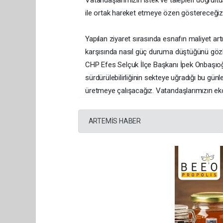
Vatandaşlarımızın istek ve talepleri doğrul
ile ortak hareket etmeye özen göstereceğiz”
Yapılan ziyaret sırasında esnafın maliyet ar
karşısında nasıl güç duruma düştüğünü gözle
CHP Efes Selçuk İlçe Başkanı İpek Onbaşıoğlu,
sürdürülebilirliğinin sekteye uğradığı bu günl
üretmeye çalışacağız. Vatandaşlarımızın ek
ARTEMİS HABER