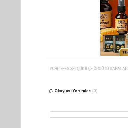
#CHP EFES SELÇUK İLÇE ÖRGÜTÜ SAHALA
Okuyucu Yorumları
(0)