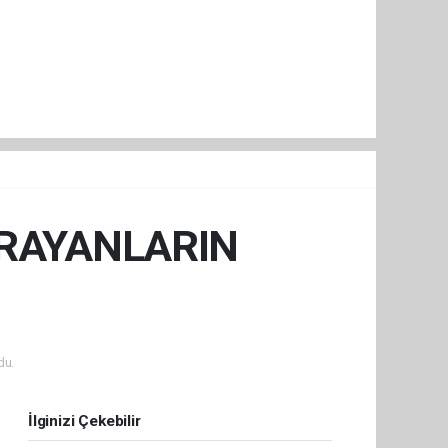
ARAYANLARIN
du.
İlginizi Çekebilir