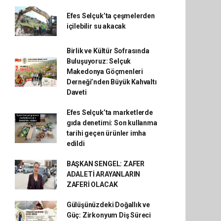
Efes Selçuk’ta çeşmelerden
içilebilir su akacak
Birlik ve Kültür Sofrasında
Buluşuyoruz: Selçuk
Makedonya Göçmenleri
Derneği’nden Büyük Kahvaltı
Daveti
Efes Selçuk’ta marketlerde
gıda denetimi: Son kullanma
tarihi geçen ürünler imha
edildi
BAŞKAN SENGEL: ZAFER
ADALETİ ARAYANLARIN
ZAFERİ OLACAK
Gülüşünüzdeki Doğallık ve
Güç: Zirkonyum Diş Süreci