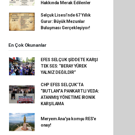
Hakkında Merak Edilenler
Selçuk Lisesi’nde 67 Yıllık
Gurur: Büyük Mezunlar
Buluşması Gerçekleşiyor!
En Çok Okunanlar
EFES SELÇUK ŞİDDETE KARŞI
TEK SES: “BERAY YÜREK
YALNIZ DEĞİLDİR”
CHP EFES SELÇUK’TA
“BUTLAN”A PANKARTLI VEDA:
ATANMIŞ YÖNETİME İRONİK
KARŞILAMA
Meryem Ana'ya komşu RES'e
onay!