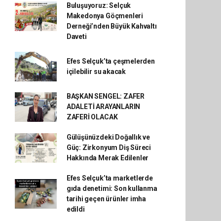
Buluşuyoruz: Selçuk
Makedonya Göçmenleri
Derneği’nden Büyük Kahvaltı
Daveti
Efes Selçuk’ta çeşmelerden
içilebilir su akacak
BAŞKAN SENGEL: ZAFER
ADALETİ ARAYANLARIN
ZAFERİ OLACAK
Gülüşünüzdeki Doğallık ve
Güç: Zirkonyum Diş Süreci
Hakkında Merak Edilenler
Efes Selçuk’ta marketlerde
gıda denetimi: Son kullanma
tarihi geçen ürünler imha
edildi