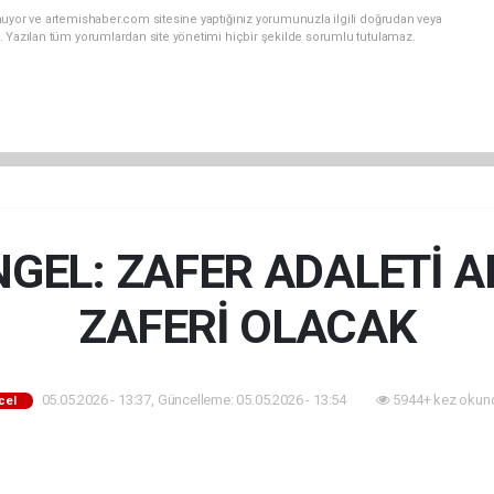
nuyor ve artemishaber.com sitesine yaptığınız yorumunuzla ilgili doğrudan veya
. Yazılan tüm yorumlardan site yönetimi hiçbir şekilde sorumlu tutulamaz.
GEL: ZAFER ADALETİ 
ZAFERİ OLACAK
05.05.2026 - 13:37, Güncelleme: 05.05.2026 - 13:54
5944+ kez okun
cel