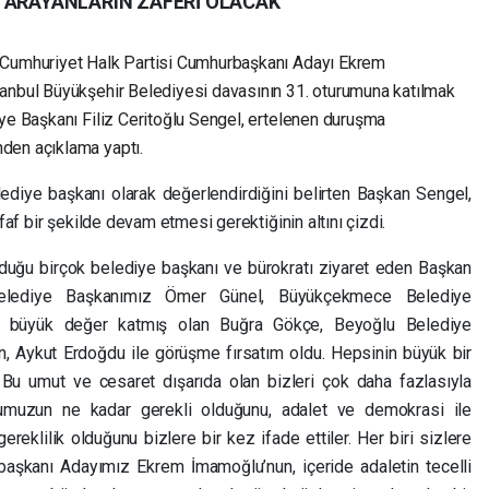
 ARAYANLARIN ZAFERİ OLACAK
 Cumhuriyet Halk Partisi Cumhurbaşkanı Adayı Ekrem
tanbul Büyükşehir Belediyesi davasının 31. oturumuna katılmak
iye Başkanı Filiz Ceritoğlu Sengel, ertelenen duruşma
den açıklama yaptı.
elediye başkanı olarak değerlendirdiğini belirten Başkan Sengel,
faf bir şekilde devam etmesi gerektiğinin altını çizdi.
duğu birçok belediye başkanı ve bürokratı ziyaret eden Başkan
elediye Başkanımız Ömer Günel, Büyükçekmece Belediye
k büyük değer katmış olan Buğra Gökçe, Beyoğlu Belediye
, Aykut Erdoğdu ile görüşme fırsatım oldu. Hepsinin büyük bir
Bu umut ve cesaret dışarıda olan bizleri çok daha fazlasıyla
luğumuzun ne kadar gerekli olduğunu, adalet ve demokrasi ile
reklilik olduğunu bizlere bir kez ifade ettiler. Her biri sizlere
rbaşkanı Adayımız Ekrem İmamoğlu’nun, içeride adaletin tecelli