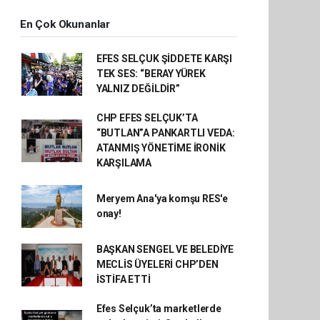
En Çok Okunanlar
EFES SELÇUK ŞİDDETE KARŞI
TEK SES: “BERAY YÜREK
YALNIZ DEĞİLDİR”
CHP EFES SELÇUK’TA
“BUTLAN”A PANKARTLI VEDA:
ATANMIŞ YÖNETİME İRONİK
KARŞILAMA
Meryem Ana'ya komşu RES'e
onay!
BAŞKAN SENGEL VE BELEDİYE
MECLİS ÜYELERİ CHP’DEN
İSTİFA ETTİ
Efes Selçuk’ta marketlerde