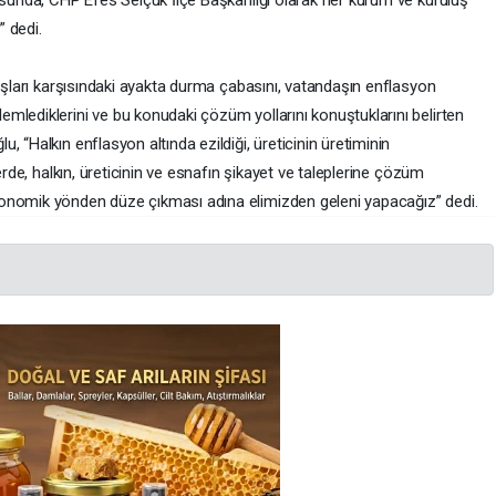
tusunda, CHP Efes Selçuk İlçe Başkanlığı olarak her kurum ve kuruluş
 dedi.
tışları karşısındaki ayakta durma çabasını, vatandaşın enflasyon
mlediklerini ve bu konudaki çözüm yollarını konuştuklarını belirten
 “Halkın enflasyon altında ezildiği, üreticinin üretiminin
erde, halkın, üreticinin ve esnafın şikayet ve taleplerine çözüm
onomik yönden düze çıkması adına elimizden geleni yapacağız” dedi.