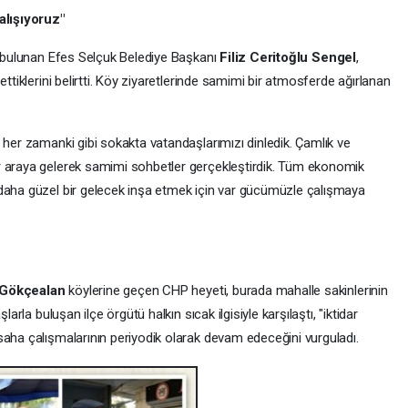
lışıyoruz"
de bulunan Efes Selçuk Belediye Başkanı
Filiz Ceritoğlu Sengel
,
ettiklerini belirtti. Köy ziyaretlerinde samimi bir atmosferde ağırlanan
 her zamanki gibi sokakta vatandaşlarımızı dinledik. Çamlık ve
r araya gelerek samimi sohbetler gerçekleştirdik. Tüm ekonomik
 daha güzel bir gelecek inşa etmek için var gücümüzle çalışmaya
 Gökçealan
köylerine geçen CHP heyeti, burada mahalle sakinlerinin
larla buluşan ilçe örgütü halkın sıcak ilgisiyle karşılaştı, "iktidar
saha çalışmalarının periyodik olarak devam edeceğini vurguladı.