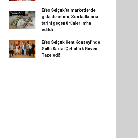
Efes Selçuk’ta marketlerde
gıda denetimi: Son kullanma
tarihi geçen ürünler imha
edildi
Efes Selçuk Kent Konseyi’nde
Güllü Kartal Çetintürk Güven
Tazeledi!