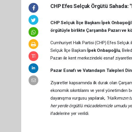
CHP Efes Selçuk Örgütü Sahada: "H
CHP Selçuk İlçe Başkanı İpek Onbaşıoğlu
örgütüyle birlikte Çarşamba Pazarı ve kö
Cumhuriyet Halk Partisi (CHP) Efes Selçuk 
Selçuk İlçe Başkanı
İpek Onbaşıoğlu
, Bele
Pazarı ile kent merkezindeki esnaf ziyaretle
Pazar Esnafı ve Vatandaşın Talepleri Din
Ziyaretler kapsamında ilk durak olan Çarşamb
ekonomik sıkıntılarını ve yerel yönetimden be
dayanışma vurgusu yapılarak,
"Halkımızın t
her yerde örgütlü mücadelemizle umudu yeş
ifadelerine yer verildi.