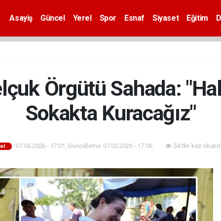
Asayiş
Güncel
Yerel
Spor
Esnaf
Siyaset
Eğitim
D
çuk Örgütü Sahada: "Halk
Sokakta Kuracağız"
07.05.2026 - 17:01, Güncelleme: 07.05.2026 - 17:06
5418+ kez okund
el