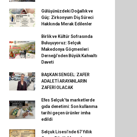
Gülüşünüzdeki Doğallık ve
Güç: Zirkonyum Diş Süreci
Hakkında Merak Edilenler
Birlik ve Kültür Sofrasında
Buluşuyoruz: Selçuk
Makedonya Göçmenleri
Derneği’nden Büyük Kahvaltı
Daveti
BAŞKAN SENGEL: ZAFER
ADALETİ ARAYANLARIN
ZAFERİ OLACAK
Efes Selçuk’ta marketlerde
gıda denetimi: Son kullanma
tarihi geçen ürünler imha
edildi
Selçuk Lisesi’nde 67 Yıllık