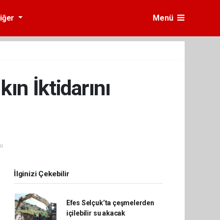
iğer
Menü
ın İktidarını
u.
İlginizi Çekebilir
Efes Selçuk’ta çeşmelerden
içilebilir su akacak