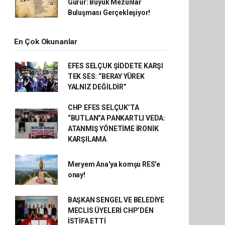
Gurur: Büyük Mezunlar
Buluşması Gerçekleşiyor!
En Çok Okunanlar
EFES SELÇUK ŞİDDETE KARŞI
TEK SES: “BERAY YÜREK
YALNIZ DEĞİLDİR”
CHP EFES SELÇUK’TA
“BUTLAN”A PANKARTLI VEDA:
ATANMIŞ YÖNETİME İRONİK
KARŞILAMA
Meryem Ana'ya komşu RES'e
onay!
BAŞKAN SENGEL VE BELEDİYE
MECLİS ÜYELERİ CHP’DEN
İSTİFA ETTİ