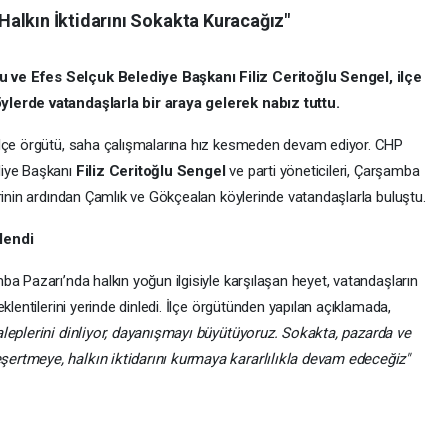
alkın İktidarını Sokakta Kuracağız"
 ve Efes Selçuk Belediye Başkanı Filiz Ceritoğlu Sengel, ilçe
ylerde vatandaşlarla bir araya gelerek nabız tuttu.
ilçe örgütü, saha çalışmalarına hız kesmeden devam ediyor. CHP
diye Başkanı
Filiz Ceritoğlu Sengel
ve parti yöneticileri, Çarşamba
rinin ardından Çamlık ve Gökçealan köylerinde vatandaşlarla buluştu.
lendi
a Pazarı’nda halkın yoğun ilgisiyle karşılaşan heyet, vatandaşların
klentilerini yerinde dinledi. İlçe örgütünden yapılan açıklamada,
aleplerini dinliyor, dayanışmayı büyütüyoruz. Sokakta, pazarda ve
ertmeye, halkın iktidarını kurmaya kararlılıkla devam edeceğiz"