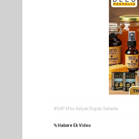
#CHP Efes Selçuk Örgütü Sahada:
Habere Ek Video