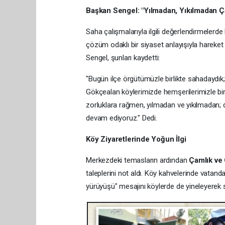
Başkan Sengel: "Yılmadan, Yıkılmadan Ça
Saha çalışmalarıyla ilgili değerlendirmeler
çözüm odaklı bir siyaset anlayışıyla hareket 
Sengel, şunları kaydetti:
"Bugün ilçe örgütümüzle birlikte sahadaydık;
Gökçealan köylerimizde hemşerilerimizle bi
zorluklara rağmen, yılmadan ve yıkılmadan;
devam ediyoruz." Dedi.
Köy Ziyaretlerinde Yoğun İlgi
Merkezdeki temasların ardından
Çamlık ve
taleplerini not aldı. Köy kahvelerinde vatandaş
yürüyüşü" mesajını köylerde de yineleyerek 