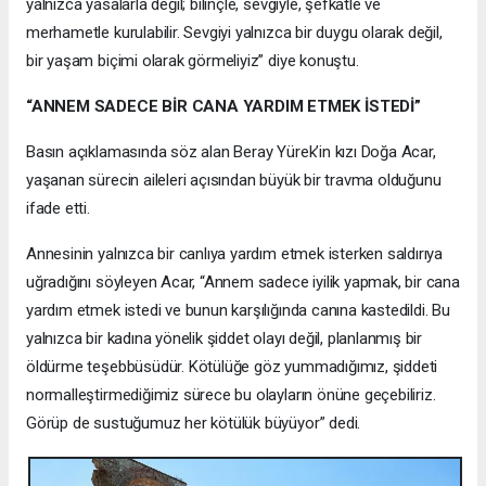
yalnızca yasalarla değil; bilinçle, sevgiyle, şefkatle ve
merhametle kurulabilir. Sevgiyi yalnızca bir duygu olarak değil,
bir yaşam biçimi olarak görmeliyiz” diye konuştu.
“ANNEM SADECE BİR CANA YARDIM ETMEK İSTEDİ”
Basın açıklamasında söz alan Beray Yürek’in kızı Doğa Acar,
yaşanan sürecin aileleri açısından büyük bir travma olduğunu
ifade etti.
Annesinin yalnızca bir canlıya yardım etmek isterken saldırıya
uğradığını söyleyen Acar, “Annem sadece iyilik yapmak, bir cana
yardım etmek istedi ve bunun karşılığında canına kastedildi. Bu
yalnızca bir kadına yönelik şiddet olayı değil, planlanmış bir
öldürme teşebbüsüdür. Kötülüğe göz yummadığımız, şiddeti
normalleştirmediğimiz sürece bu olayların önüne geçebiliriz.
Görüp de sustuğumuz her kötülük büyüyor” dedi.