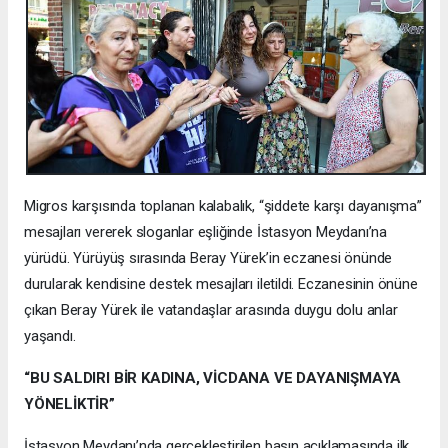
Migros karşısında toplanan kalabalık, “şiddete karşı dayanışma”
mesajları vererek sloganlar eşliğinde İstasyon Meydanı’na
yürüdü. Yürüyüş sırasında Beray Yürek’in eczanesi önünde
durularak kendisine destek mesajları iletildi. Eczanesinin önüne
çıkan Beray Yürek ile vatandaşlar arasında duygu dolu anlar
yaşandı.
“BU SALDIRI BİR KADINA, VİCDANA VE DAYANIŞMAYA
YÖNELİKTİR”
İstasyon Meydanı’nda gerçekleştirilen basın açıklamasında ilk