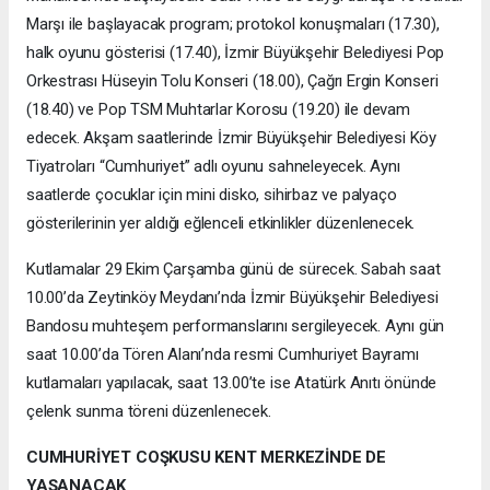
Marşı ile başlayacak program; protokol konuşmaları (17.30),
halk oyunu gösterisi (17.40), İzmir Büyükşehir Belediyesi Pop
Orkestrası Hüseyin Tolu Konseri (18.00), Çağrı Ergin Konseri
(18.40) ve Pop TSM Muhtarlar Korosu (19.20) ile devam
edecek. Akşam saatlerinde İzmir Büyükşehir Belediyesi Köy
Tiyatroları “Cumhuriyet” adlı oyunu sahneleyecek. Aynı
saatlerde çocuklar için mini disko, sihirbaz ve palyaço
gösterilerinin yer aldığı eğlenceli etkinlikler düzenlenecek.
Kutlamalar 29 Ekim Çarşamba günü de sürecek. Sabah saat
10.00’da Zeytinköy Meydanı’nda İzmir Büyükşehir Belediyesi
Bandosu muhteşem performanslarını sergileyecek. Aynı gün
saat 10.00’da Tören Alanı’nda resmi Cumhuriyet Bayramı
kutlamaları yapılacak, saat 13.00’te ise Atatürk Anıtı önünde
çelenk sunma töreni düzenlenecek.
CUMHURİYET COŞKUSU KENT MERKEZİNDE DE
YAŞANACAK