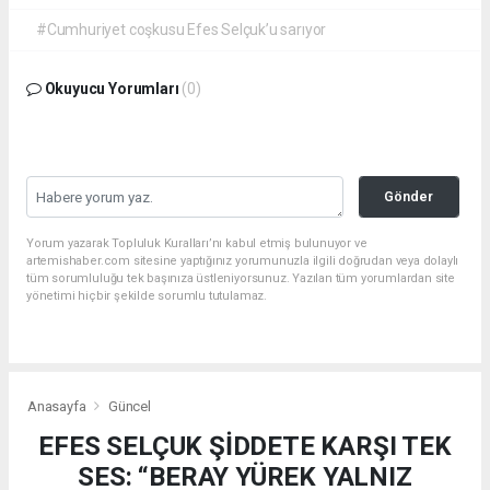
#Cumhuriyet coşkusu Efes Selçuk’u sarıyor
Okuyucu Yorumları
(0)
Gönder
Yorum yazarak Topluluk Kuralları’nı kabul etmiş bulunuyor ve
artemishaber.com sitesine yaptığınız yorumunuzla ilgili doğrudan veya dolaylı
tüm sorumluluğu tek başınıza üstleniyorsunuz. Yazılan tüm yorumlardan site
yönetimi hiçbir şekilde sorumlu tutulamaz.
Anasayfa
Güncel
EFES SELÇUK ŞİDDETE KARŞI TEK
SES: “BERAY YÜREK YALNIZ