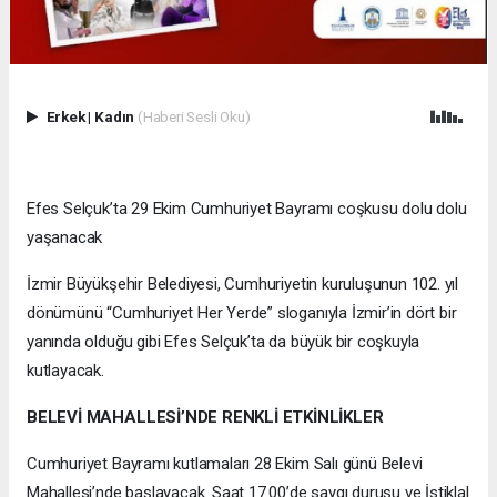
Erkek
|
Kadın
(Haberi Sesli Oku)
Efes Selçuk’ta 29 Ekim Cumhuriyet Bayramı coşkusu dolu dolu
yaşanacak
İzmir Büyükşehir Belediyesi, Cumhuriyetin kuruluşunun 102. yıl
dönümünü “Cumhuriyet Her Yerde” sloganıyla İzmir’in dört bir
yanında olduğu gibi Efes Selçuk’ta da büyük bir coşkuyla
kutlayacak.
BELEVİ MAHALLESİ’NDE RENKLİ ETKİNLİKLER
Cumhuriyet Bayramı kutlamaları 28 Ekim Salı günü Belevi
Mahallesi’nde başlayacak. Saat 17.00’de saygı duruşu ve İstiklal