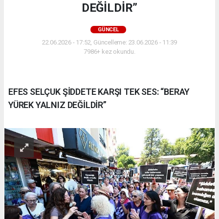
DEĞİLDİR”
GÜNCEL
22.06.2026 - 17:52, Güncelleme: 23.06.2026 - 11:39
7986+ kez okundu.
EFES SELÇUK ŞİDDETE KARŞI TEK SES: “BERAY
YÜREK YALNIZ DEĞİLDİR”