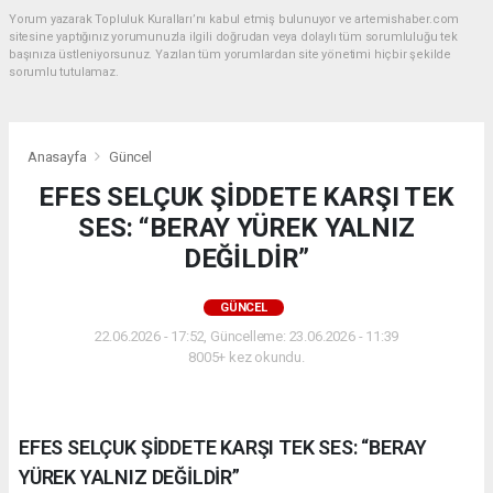
Yorum yazarak Topluluk Kuralları’nı kabul etmiş bulunuyor ve artemishaber.com
sitesine yaptığınız yorumunuzla ilgili doğrudan veya dolaylı tüm sorumluluğu tek
başınıza üstleniyorsunuz. Yazılan tüm yorumlardan site yönetimi hiçbir şekilde
sorumlu tutulamaz.
Anasayfa
Güncel
EFES SELÇUK ŞİDDETE KARŞI TEK
SES: “BERAY YÜREK YALNIZ
DEĞİLDİR”
GÜNCEL
22.06.2026 - 17:52, Güncelleme: 23.06.2026 - 11:39
8005+ kez okundu.
EFES SELÇUK ŞİDDETE KARŞI TEK SES: “BERAY
YÜREK YALNIZ DEĞİLDİR”