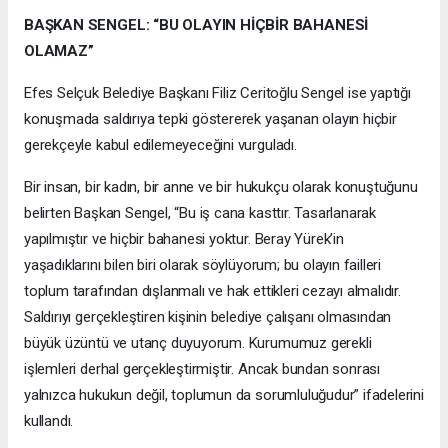
BAŞKAN SENGEL: “BU OLAYIN HİÇBİR BAHANESİ
OLAMAZ”
Efes Selçuk Belediye Başkanı Filiz Ceritoğlu Sengel ise yaptığı
konuşmada saldırıya tepki göstererek yaşanan olayın hiçbir
gerekçeyle kabul edilemeyeceğini vurguladı.
Bir insan, bir kadın, bir anne ve bir hukukçu olarak konuştuğunu
belirten Başkan Sengel, “Bu iş cana kasttır. Tasarlanarak
yapılmıştır ve hiçbir bahanesi yoktur. Beray Yürek’in
yaşadıklarını bilen biri olarak söylüyorum; bu olayın failleri
toplum tarafından dışlanmalı ve hak ettikleri cezayı almalıdır.
Saldırıyı gerçekleştiren kişinin belediye çalışanı olmasından
büyük üzüntü ve utanç duyuyorum. Kurumumuz gerekli
işlemleri derhal gerçekleştirmiştir. Ancak bundan sonrası
yalnızca hukukun değil, toplumun da sorumluluğudur” ifadelerini
kullandı.