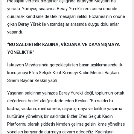
mesajları vererek sloganlar eşliğinde İstasyon Meydanı’na
yürüdü. Yürüyüş sırasında Beray Yürek’in eczanesi önünde
durularak kendisine destek mesajları iletildi. Eczanesinin önüne
çıkan Beray Yürek ile vatandaşlar arasında duygu dolu anlar
yaşandı.
“BU SALDIRI BİR KADINA, VİCDANA VE DAYANIŞMAYA
YÖNELİKTİR”
İstasyon Meydanı’nda gerçekleştirilen basın açıklamasında ilk
konuşmayı Efes Selçuk Kent Konseyi Kadın Meclisi Başkanı
Sinem Baydar Keskin yaptı.
Yaşanan saldırının yalnızca Beray Yürek’i değil, toplumun ortak
değerlerini hedef aldığını ifade eden Keskin, “Bu saldırı bir
kadına, vicdana, merhamete, dayanışmaya ve birlikte yaşama
kültürüne yönelmiş bir saldırıdır. Bizler Efes Selçuk Kadın
Platformu olarak şiddetin kimden gelirse gelsin, kime yönelirse
yönelsin karşısında durmaya devam edeceğiz. Kadınların,