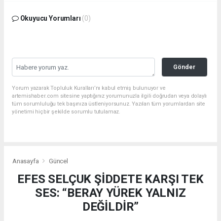
Okuyucu Yorumları
(0)
Gönder
Yorum yazarak Topluluk Kuralları’nı kabul etmiş bulunuyor ve
artemishaber.com sitesine yaptığınız yorumunuzla ilgili doğrudan veya dolaylı
tüm sorumluluğu tek başınıza üstleniyorsunuz. Yazılan tüm yorumlardan site
yönetimi hiçbir şekilde sorumlu tutulamaz.
Anasayfa
Güncel
EFES SELÇUK ŞİDDETE KARŞI TEK
SES: “BERAY YÜREK YALNIZ
DEĞİLDİR”