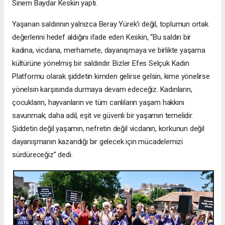
Sinem Baydar Keskin yaptı.
Yaşanan saldırının yalnızca Beray Yürek’i değil, toplumun ortak
değerlerini hedef aldığını ifade eden Keskin, “Bu saldırı bir
kadına, vicdana, merhamete, dayanışmaya ve birlikte yaşama
kültürüne yönelmiş bir saldırıdır. Bizler Efes Selçuk Kadın
Platformu olarak şiddetin kimden gelirse gelsin, kime yönelirse
yönelsin karşısında durmaya devam edeceğiz. Kadınların,
çocukların, hayvanların ve tüm canlıların yaşam hakkını
savunmak; daha adil, eşit ve güvenli bir yaşamın temelidir.
Şiddetin değil yaşamın, nefretin değil vicdanın, korkunun değil
dayanışmanın kazandığı bir gelecek için mücadelemizi
sürdüreceğiz” dedi.