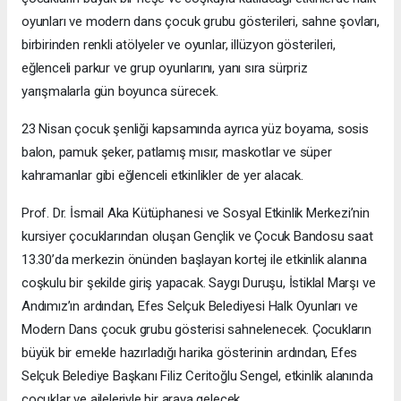
oyunları ve modern dans çocuk grubu gösterileri, sahne şovları,
birbirinden renkli atölyeler ve oyunlar, illüzyon gösterileri,
eğlenceli parkur ve grup oyunlarını, yanı sıra sürpriz
yarışmalarla gün boyunca sürecek.
23 Nisan çocuk şenliği kapsamında ayrıca yüz boyama, sosis
balon, pamuk şeker, patlamış mısır, maskotlar ve süper
kahramanlar gibi eğlenceli etkinlikler de yer alacak.
Prof. Dr. İsmail Aka Kütüphanesi ve Sosyal Etkinlik Merkezi’nin
kursiyer çocuklarından oluşan Gençlik ve Çocuk Bandosu saat
13.30’da merkezin önünden başlayan kortej ile etkinlik alanına
coşkulu bir şekilde giriş yapacak. Saygı Duruşu, İstiklal Marşı ve
Andımız’ın ardından, Efes Selçuk Belediyesi Halk Oyunları ve
Modern Dans çocuk grubu gösterisi sahnelenecek. Çocukların
büyük bir emekle hazırladığı harika gösterinin ardından, Efes
Selçuk Belediye Başkanı Filiz Ceritoğlu Sengel, etkinlik alanında
çocuklar ve aileleriyle bir araya gelecek.