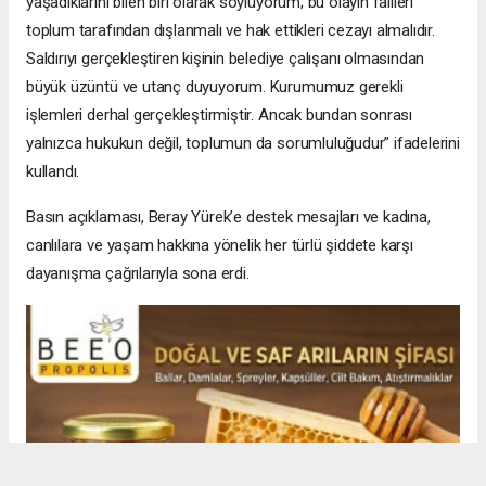
yaşadıklarını bilen biri olarak söylüyorum; bu olayın failleri
toplum tarafından dışlanmalı ve hak ettikleri cezayı almalıdır.
Saldırıyı gerçekleştiren kişinin belediye çalışanı olmasından
büyük üzüntü ve utanç duyuyorum. Kurumumuz gerekli
işlemleri derhal gerçekleştirmiştir. Ancak bundan sonrası
yalnızca hukukun değil, toplumun da sorumluluğudur” ifadelerini
kullandı.
Basın açıklaması, Beray Yürek’e destek mesajları ve kadına,
canlılara ve yaşam hakkına yönelik her türlü şiddete karşı
dayanışma çağrılarıyla sona erdi.