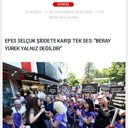
GÜNCEL
22.06.2026 - 17:52, Güncelleme: 23.06.2026 - 11:39
8005+ kez okundu.
EFES SELÇUK ŞİDDETE KARŞI TEK SES: “BERAY
YÜREK YALNIZ DEĞİLDİR”