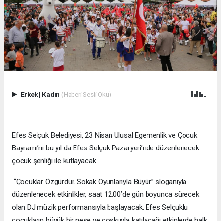
Erkek
|
Kadın
(Haberi Sesli Oku)
Efes Selçuk Belediyesi, 23 Nisan Ulusal Egemenlik ve Çocuk
Bayramı’nı bu yıl da Efes Selçuk Pazaryeri’nde düzenlenecek
çocuk şenliği ile kutlayacak.
“Çocuklar Özgürdür, Sokak Oyunlarıyla Büyür” sloganıyla
düzenlenecek etkinlikler, saat 12.00’de gün boyunca sürecek
olan DJ müzik performansıyla başlayacak. Efes Selçuklu
çocukların büyük bir neşe ve coşkuyla katılacağı etkinlerde halk