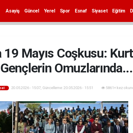
Asayiş
Güncel
Yerel
Spor
Esnaf
Siyaset
Eğitim
D
a 19 Mayıs Coşkusu: Kur
Gençlerin Omuzlarında...
20.05.2026 - 15:07, Güncelleme: 20.05.2026 - 15:51
5861+ kez okun
cel