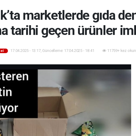
k’ta marketlerde gıda de
a tarihi geçen ürünler imh
17.04.2025 - 13:17, Güncelleme: 17.04.2025 - 18:41
11759+ kez okun
el