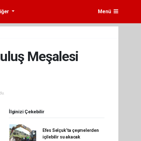
iğer
Menü
tuluş Meşalesi
du.
İlginizi Çekebilir
Efes Selçuk’ta çeşmelerden
içilebilir su akacak