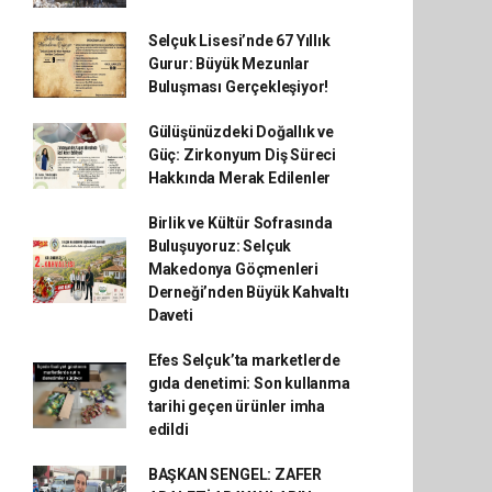
Selçuk Lisesi’nde 67 Yıllık
Gurur: Büyük Mezunlar
Buluşması Gerçekleşiyor!
Gülüşünüzdeki Doğallık ve
Güç: Zirkonyum Diş Süreci
Hakkında Merak Edilenler
Birlik ve Kültür Sofrasında
Buluşuyoruz: Selçuk
Makedonya Göçmenleri
Derneği’nden Büyük Kahvaltı
Daveti
Efes Selçuk’ta marketlerde
gıda denetimi: Son kullanma
tarihi geçen ürünler imha
edildi
BAŞKAN SENGEL: ZAFER