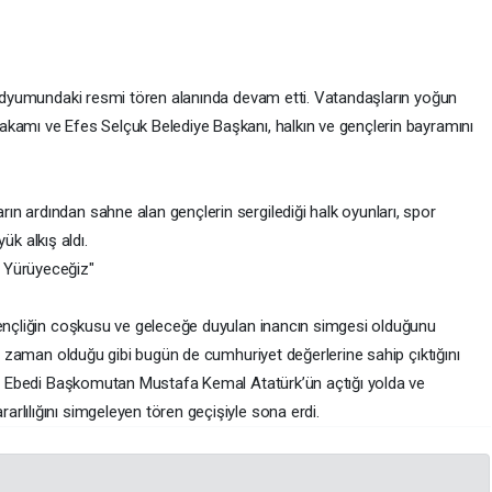
 stadyumundaki resmi tören alanında devam etti. Vatandaşların yoğun
kamı ve Efes Selçuk Belediye Başkanı, halkın ve gençlerin bayramını
ın ardından sahne alan gençlerin sergilediği halk oyunları, spor
yük alkış aldı.
k Yürüyeceğiz"
 gençliğin coşkusu ve geleceğe duyulan inancın simgesi olduğunu
er zaman olduğu gibi bugün de cumhuriyet değerlerine sahip çıktığını
 ve Ebedi Başkomutan Mustafa Kemal Atatürk’ün açtığı yolda ve
rlılığını simgeleyen tören geçişiyle sona erdi.