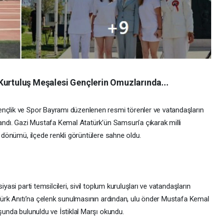
Kurtuluş Meşalesi Gençlerin Omuzlarında...
ençlik ve Spor Bayramı düzenlenen resmi törenler ve vatandaşların
landı. Gazi Mustafa Kemal Atatürk’ün Samsun’a çıkarak milli
l dönümü, ilçede renkli görüntülere sahne oldu.
iyasi parti temsilcileri, sivil toplum kuruluşları ve vatandaşların
atürk Anıtı’na çelenk sunulmasının ardından, ulu önder Mustafa Kemal
uşunda bulunuldu ve İstiklal Marşı okundu.