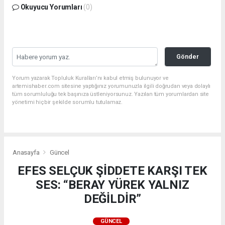
Okuyucu Yorumları
(0)
Gönder
Yorum yazarak Topluluk Kuralları’nı kabul etmiş bulunuyor ve
artemishaber.com sitesine yaptığınız yorumunuzla ilgili doğrudan veya dolaylı
tüm sorumluluğu tek başınıza üstleniyorsunuz. Yazılan tüm yorumlardan site
yönetimi hiçbir şekilde sorumlu tutulamaz.
Anasayfa
Güncel
EFES SELÇUK ŞİDDETE KARŞI TEK
SES: “BERAY YÜREK YALNIZ
DEĞİLDİR”
GÜNCEL