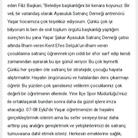
eden Filiz Başkan; “Belediye başkanlığını bir kenara koyunuz. Bir
veli, bir vatandaş olarak Ayasuluk Satranç Derneği antrenörü
Yaşar hocamıza çok teşekkür ediyorum. Çünkü çok iyi
biliyorum ki ben de sivil toplum örgütü başkanlığı yaptığım
süreçten bu yana Yaşar Şakar Ayasuluk Satranç Derneği çatısı
altında İlham veren Kent Efes Selçuk’un ilham veren
çocuklarına satranç öğrenmek için ciddi bir efor sarf edip kendi
zamanından ayırarak bu işe gönül veriyor. Bu çok kıymetli.
Çünkü her şeyden öte satranç bir stratejidir, çocuğu hayata
alıştırmaktır. Hayatın öngörüsünü ve hatalardan ders çıkarmayı
öğretir. Bu yüzden çok şanslısınız velilerim çocuklarınız çok
değerli bir öğretmenin ellerinde. Yine İlçe Spor Müdürlüğü’müz
ile ortaklaşarak bundan sonra daha da güzel işlere imza
atacağız. 07-08 Eylül’de Yaşar öğretmenizin de hayalini
gerçekleştirmek isterim ama bu sefer seviyeyi biraz daha
arttırıp yaş aralığını genişletmek ve yetişkinlerimizi de satranç
turnuvasına dahil etmek isteriz. Herkesin emeklerine sağlık,