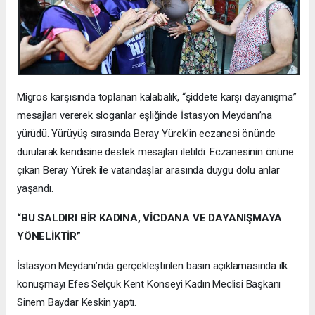
Migros karşısında toplanan kalabalık, “şiddete karşı dayanışma”
mesajları vererek sloganlar eşliğinde İstasyon Meydanı’na
yürüdü. Yürüyüş sırasında Beray Yürek’in eczanesi önünde
durularak kendisine destek mesajları iletildi. Eczanesinin önüne
çıkan Beray Yürek ile vatandaşlar arasında duygu dolu anlar
yaşandı.
“BU SALDIRI BİR KADINA, VİCDANA VE DAYANIŞMAYA
YÖNELİKTİR”
İstasyon Meydanı’nda gerçekleştirilen basın açıklamasında ilk
konuşmayı Efes Selçuk Kent Konseyi Kadın Meclisi Başkanı
Sinem Baydar Keskin yaptı.