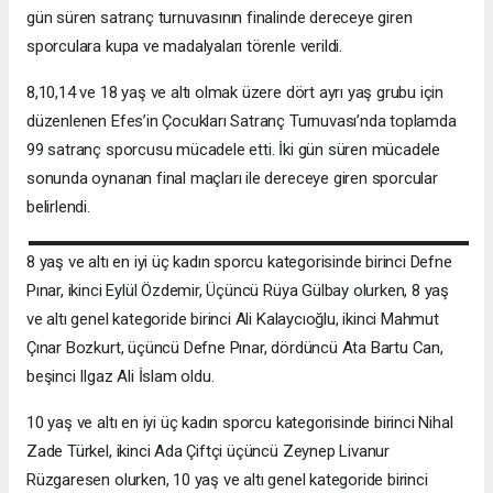
gün süren satranç turnuvasının finalinde dereceye giren
sporculara kupa ve madalyaları törenle verildi.
8,10,14 ve 18 yaş ve altı olmak üzere dört ayrı yaş grubu için
düzenlenen Efes’in Çocukları Satranç Turnuvası’nda toplamda
99 satranç sporcusu mücadele etti. İki gün süren mücadele
sonunda oynanan final maçları ile dereceye giren sporcular
belirlendi.
8 yaş ve altı en iyi üç kadın sporcu kategorisinde birinci Defne
Pınar, ikinci Eylül Özdemir, Üçüncü Rüya Gülbay olurken, 8 yaş
ve altı genel kategoride birinci Ali Kalaycıoğlu, ikinci Mahmut
Çınar Bozkurt, üçüncü Defne Pınar, dördüncü Ata Bartu Can,
beşinci Ilgaz Ali İslam oldu.
10 yaş ve altı en iyi üç kadın sporcu kategorisinde birinci Nihal
Zade Türkel, ikinci Ada Çiftçi üçüncü Zeynep Livanur
Rüzgaresen olurken, 10 yaş ve altı genel kategoride birinci