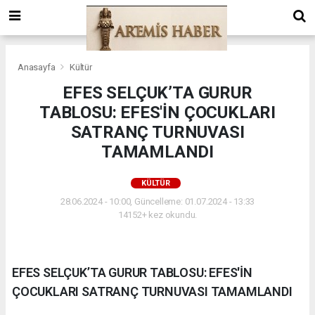
Anasayfa
Kültür
EFES SELÇUK’TA GURUR
TABLOSU: EFES'İN ÇOCUKLARI
SATRANÇ TURNUVASI
TAMAMLANDI
KÜLTÜR
28.06.2024 - 10:00, Güncelleme: 01.07.2024 - 13:33
14152+ kez okundu.
EFES SELÇUK’TA GURUR TABLOSU: EFES'İN
ÇOCUKLARI SATRANÇ TURNUVASI TAMAMLANDI