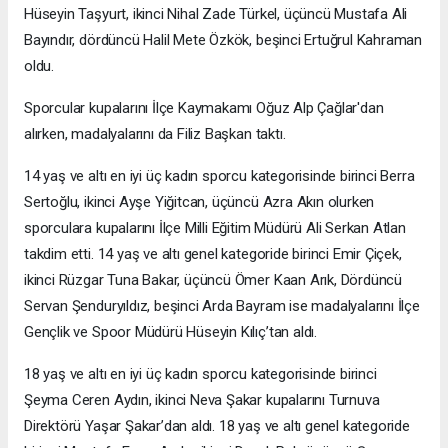
Hüseyin Taşyurt, ikinci Nihal Zade Türkel, üçüncü Mustafa Ali
Bayındır, dördüncü Halil Mete Özkök, beşinci Ertuğrul Kahraman
oldu.
Sporcular kupalarını İlçe Kaymakamı Oğuz Alp Çağlar'dan
alırken, madalyalarını da Filiz Başkan taktı.
14 yaş ve altı en iyi üç kadın sporcu kategorisinde birinci Berra
Sertoğlu, ikinci Ayşe Yiğitcan, üçüncü Azra Akın olurken
sporculara kupalarını İlçe Milli Eğitim Müdürü Ali Serkan Atlan
takdim etti. 14 yaş ve altı genel kategoride birinci Emir Çiçek,
ikinci Rüzgar Tuna Bakar, üçüncü Ömer Kaan Arık, Dördüncü
Servan Şenduryıldız, beşinci Arda Bayram ise madalyalarını İlçe
Gençlik ve Spoor Müdürü Hüseyin Kılıç’tan aldı.
18 yaş ve altı en iyi üç kadın sporcu kategorisinde birinci
Şeyma Ceren Aydın, ikinci Neva Şakar kupalarını Turnuva
Direktörü Yaşar Şakar’dan aldı. 18 yaş ve altı genel kategoride