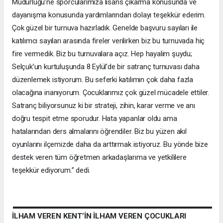
Müdürlüğü’ne sporcularımıza lisans çıkarma konusunda ve
dayanışma konusunda yardımlarından dolayı teşekkür ederim.
Çok güzel bir turnuva hazırladık. Genelde başvuru sayıları ile
katılımcı sayıları arasında fireler verilirken biz bu turnuvada hiç
fire vermedik. Biz bu turnuvalara açız. Hep hayalim şuydu;
Selçuk’un kurtuluşunda 8 Eylül’de bir satranç turnuvası daha
düzenlemek istiyorum. Bu seferki katılımın çok daha fazla
olacağına inanıyorum. Çocuklarımız çok güzel mücadele ettiler.
Satranç biliyorsunuz ki bir strateji, zihin, karar verme ve anı
doğru tespit etme sporudur. Hata yapanlar oldu ama
hatalarından ders almalarını öğrendiler. Biz bu yüzen akıl
oyunlarını ilçemizde daha da arttırmak istiyoruz. Bu yönde bize
destek veren tüm öğretmen arkadaşlarıma ve yetkililere
teşekkür ediyorum.” dedi.
İLHAM VEREN KENT’İN İLHAM VEREN ÇOCUKLARI