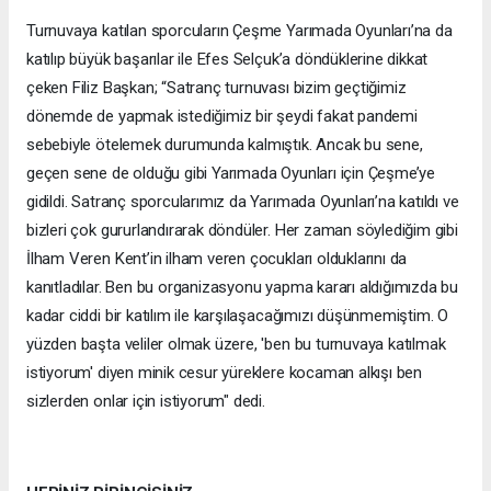
Turnuvaya katılan sporcuların Çeşme Yarımada Oyunları’na da
katılıp büyük başarılar ile Efes Selçuk’a döndüklerine dikkat
çeken Filiz Başkan; “Satranç turnuvası bizim geçtiğimiz
dönemde de yapmak istediğimiz bir şeydi fakat pandemi
sebebiyle ötelemek durumunda kalmıştık. Ancak bu sene,
geçen sene de olduğu gibi Yarımada Oyunları için Çeşme’ye
gidildi. Satranç sporcularımız da Yarımada Oyunları’na katıldı ve
bizleri çok gururlandırarak döndüler. Her zaman söylediğim gibi
İlham Veren Kent’in ilham veren çocukları olduklarını da
kanıtladılar. Ben bu organizasyonu yapma kararı aldığımızda bu
kadar ciddi bir katılım ile karşılaşacağımızı düşünmemiştim. O
yüzden başta veliler olmak üzere, 'ben bu turnuvaya katılmak
istiyorum' diyen minik cesur yüreklere kocaman alkışı ben
sizlerden onlar için istiyorum" dedi.