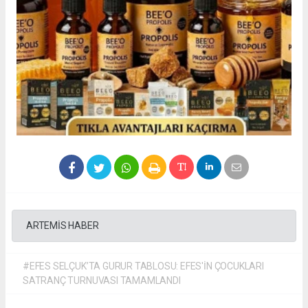
ARTEMİS HABER
#EFES SELÇUK’TA GURUR TABLOSU: EFES'İN ÇOCUKLARI
SATRANÇ TURNUVASI TAMAMLANDI