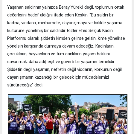
Yaşanan saldırının yalnızca Beray Yürek’i değil, toplumun ortak
değerlerini hedef aldığını ifade eden Keskin, “Bu saldırı bir
kadına, vicdana, merhamete, dayanışmaya ve birlikte yaşama
kültürüne yönelmiş bir saldırıdır. Bizler Efes Selçuk Kadın
Platformu olarak şiddetin kimden gelirse gelsin, kime yönelirse
yönelsin karşısında durmaya devam edeceğiz. Kadınların,
çocukların, hayvanların ve tüm canlıların yaşam hakkını
savunmak; daha adil, eşit ve güvenli bir yaşamın temelidir.
Şiddetin değil yaşamın, nefretin değil vicdanın, korkunun değil
dayanışmanın kazandığı bir gelecek için mücadelemizi
sürdüreceğiz” dedi.