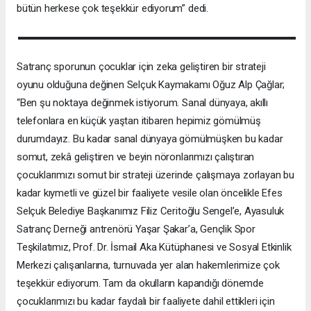
bütün herkese çok teşekkür ediyorum” dedi.
Satranç sporunun çocuklar için zeka geliştiren bir strateji
oyunu olduğuna değinen Selçuk Kaymakamı Oğuz Alp Çağlar;
“Ben şu noktaya değinmek istiyorum. Sanal dünyaya, akıllı
telefonlara en küçük yaştan itibaren hepimiz gömülmüş
durumdayız. Bu kadar sanal dünyaya gömülmüşken bu kadar
somut, zekâ geliştiren ve beyin nöronlarımızı çalıştıran
çocuklarımızı somut bir strateji üzerinde çalışmaya zorlayan bu
kadar kıymetli ve güzel bir faaliyete vesile olan öncelikle Efes
Selçuk Belediye Başkanımız Filiz Ceritoğlu Sengel’e, Ayasuluk
Satranç Derneği antrenörü Yaşar Şakar’a, Gençlik Spor
Teşkilatımız, Prof. Dr. İsmail Aka Kütüphanesi ve Sosyal Etkinlik
Merkezi çalışanlarına, turnuvada yer alan hakemlerimize çok
teşekkür ediyorum. Tam da okulların kapandığı dönemde
çocuklarımızı bu kadar faydalı bir faaliyete dahil ettikleri için