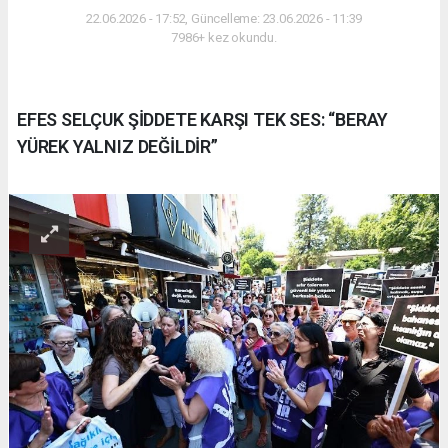
22.06.2026 - 17:52, Güncelleme: 23.06.2026 - 11:39
7986+ kez okundu.
EFES SELÇUK ŞİDDETE KARŞI TEK SES: “BERAY
YÜREK YALNIZ DEĞİLDİR”