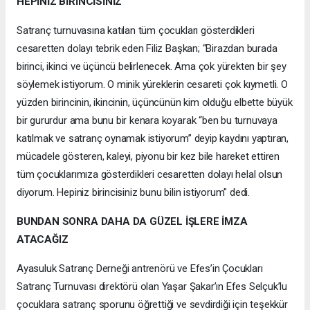
HEPİNİZ BİRİNCİSİNİZ
Satranç turnuvasına katılan tüm çocukları gösterdikleri
cesaretten dolayı tebrik eden Filiz Başkan; “Birazdan burada
birinci, ikinci ve üçüncü belirlenecek. Ama çok yürekten bir şey
söylemek istiyorum. O minik yüreklerin cesareti çok kıymetli. O
yüzden birincinin, ikincinin, üçüncünün kim olduğu elbette büyük
bir gururdur ama bunu bir kenara koyarak “ben bu turnuvaya
katılmak ve satranç oynamak istiyorum” deyip kaydını yaptıran,
mücadele gösteren, kaleyi, piyonu bir kez bile hareket ettiren
tüm çocuklarımıza gösterdikleri cesaretten dolayı helal olsun
diyorum. Hepiniz birincisiniz bunu bilin istiyorum" dedi.
BUNDAN SONRA DAHA DA GÜZEL İŞLERE İMZA
ATACAĞIZ
Ayasuluk Satranç Derneği antrenörü ve Efes’in Çocukları
Satranç Turnuvası direktörü olan Yaşar Şakar’ın Efes Selçuk’lu
çocuklara satranç sporunu öğrettiği ve sevdirdiği için teşekkür