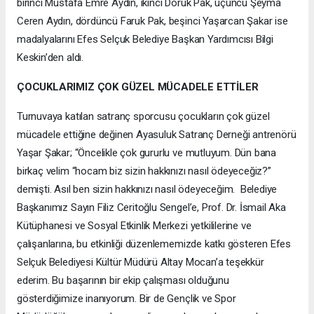
birinci Mustafa Emre Aydın, ikinci Doruk Pak, üçüncü Şeyma
Ceren Aydın, dördüncü Faruk Pak, beşinci Yaşarcan Şakar ise
madalyalarını Efes Selçuk Belediye Başkan Yardımcısı Bilgi
Keskin’den aldı.
ÇOCUKLARIMIZ ÇOK GÜZEL MÜCADELE ETTİLER
Turnuvaya katılan satranç sporcusu çocukların çok güzel
mücadele ettiğine değinen Ayasuluk Satranç Derneği antrenörü
Yaşar Şakar; “Öncelikle çok gururlu ve mutluyum. Dün bana
birkaç velim “hocam biz sizin hakkınızı nasıl ödeyeceğiz?”
demişti. Asıl ben sizin hakkınızı nasıl ödeyeceğim. Belediye
Başkanımız Sayın Filiz Ceritoğlu Sengel’e, Prof. Dr. İsmail Aka
Kütüphanesi ve Sosyal Etkinlik Merkezi yetkililerine ve
çalışanlarına, bu etkinliği düzenlememizde katkı gösteren Efes
Selçuk Belediyesi Kültür Müdürü Altay Mocan’a teşekkür
ederim. Bu başarının bir ekip çalışması olduğunu
gösterdiğimize inanıyorum. Bir de Gençlik ve Spor