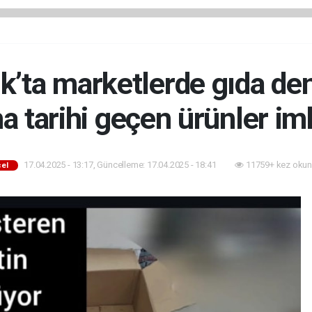
k’ta marketlerde gıda de
a tarihi geçen ürünler imh
17.04.2025 - 13:17, Güncelleme: 17.04.2025 - 18:41
11759+ kez okun
el