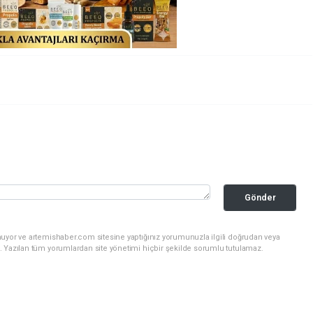
Gönder
nuyor ve artemishaber.com sitesine yaptığınız yorumunuzla ilgili doğrudan veya
. Yazılan tüm yorumlardan site yönetimi hiçbir şekilde sorumlu tutulamaz.