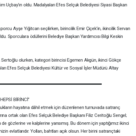
ahim Uçbay’ın oldu. Madalyaları Efes Selçuk Belediyesi Siyasi Başkan
porcu Ayşe Yiğitcan seçilirken, birincilik Emir Çiçek’in, ikincilik Servan
ldu. Sporculara ödüllerini Belediye Başkan Yardımcısı Bilgi Keskin
a Sertoğlu olurken, kategori birincisi Egemen Akgün, ikinci Gökçe
rı Efes Selçuk Belediyesi Kültür ve Sosyal İşler Müdürü Altay
HEPSİ BİRİNCİ”
ukların hayatına dâhil etmek için düzenlenen turnuvada satranç
ına ortak olan Efes Selçuk Belediye Başkanı Filiz Ceritoğlu Sengel;
n de gözlerine ve kalplerine yansımış. Bu dönem için yaptığımız ikinci
n evlatlarıdır. Yolları, bahtları açık olsun. Her birini satrançtaki