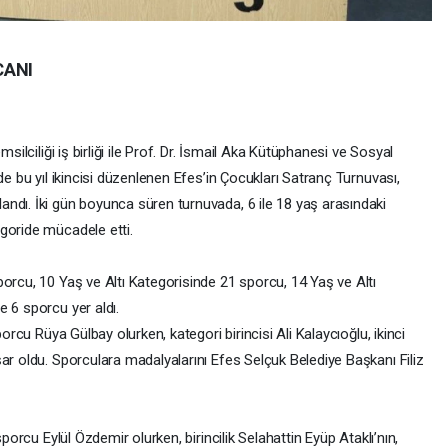
CANI
silciliği iş birliği ile Prof. Dr. İsmail Aka Kütüphanesi ve Sosyal
de bu yıl ikincisi düzenlenen Efes’in Çocukları Satranç Turnuvası,
ndı. İki gün boyunca süren turnuvada, 6 ile 18 yaş arasındaki
goride mücadele etti.
orcu, 10 Yaş ve Altı Kategorisinde 21 sporcu, 14 Yaş ve Altı
 6 sporcu yer aldı.
porcu Rüya Gülbay olurken, kategori birincisi Ali Kalaycıoğlu, ikinci
ar oldu. Sporculara madalyalarını Efes Selçuk Belediye Başkanı Filiz
sporcu Eylül Özdemir olurken, birincilik Selahattin Eyüp Ataklı’nın,