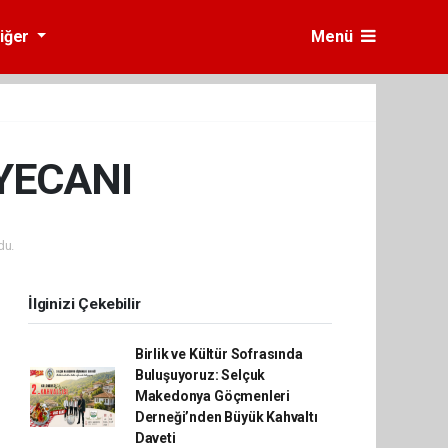
iğer
Menü
YECANI
du.
İlginizi Çekebilir
Birlik ve Kültür Sofrasında
Buluşuyoruz: Selçuk
Makedonya Göçmenleri
Derneği’nden Büyük Kahvaltı
Daveti