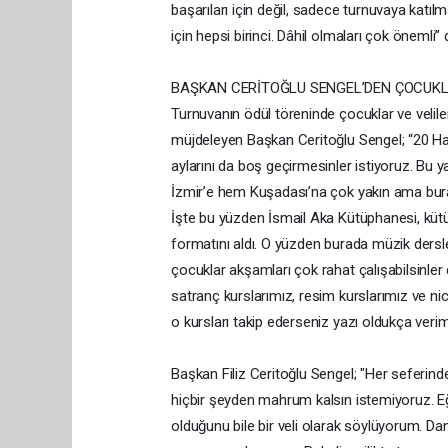
başarıları için değil, sadece turnuvaya katıl
için hepsi birinci. Dâhil olmaları çok önemli” 
BAŞKAN CERİTOĞLU SENGEL’DEN ÇOCUKL
Turnuvanın ödül töreninde çocuklar ve velile
müjdeleyen Başkan Ceritoğlu Sengel; “20 Hazi
aylarını da boş geçirmesinler istiyoruz. Bu 
İzmir’e hem Kuşadası’na çok yakın ama buradak
İşte bu yüzden İsmail Aka Kütüphanesi, küt
formatını aldı. O yüzden burada müzik dersl
çocuklar akşamları çok rahat çalışabilsinler
satranç kurslarımız, resim kurslarımız ve nic
o kursları takip ederseniz yazı oldukça veri
Başkan Filiz Ceritoğlu Sengel; "Her seferind
hiçbir şeyden mahrum kalsın istemiyoruz. Eğ
olduğunu bile bir veli olarak söylüyorum. D