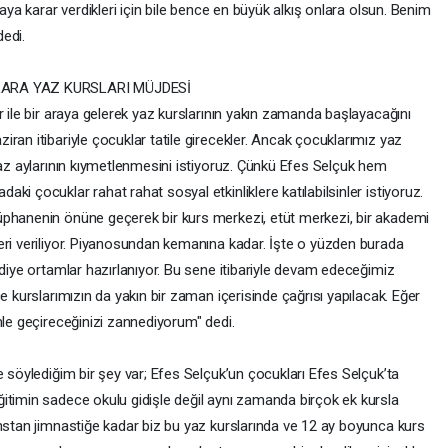
maya karar verdikleri için bile bence en büyük alkış onlara olsun. Benim
dedi.
ARA YAZ KURSLARI MÜJDESİ
r ile bir araya gelerek yaz kurslarının yakın zamanda başlayacağını
ran itibariyle çocuklar tatile girecekler. Ancak çocuklarımız yaz
yaz aylarının kıymetlenmesini istiyoruz. Çünkü Efes Selçuk hem
i çocuklar rahat rahat sosyal etkinliklere katılabilsinler istiyoruz.
üphanenin önüne geçerek bir kurs merkezi, etüt merkezi, bir akademi
eri veriliyor. Piyanosundan kemanına kadar. İşte o yüzden burada
 diye ortamlar hazırlanıyor. Bu sene itibariyle devam edeceğimiz
e kurslarımızın da yakın bir zaman içerisinde çağrısı yapılacak. Eğer
mle geçireceğinizi zannediyorum" dedi.
e söylediğim bir şey var; Efes Selçuk’un çocukları Efes Selçuk’ta
itimin sadece okulu gidişle değil aynı zamanda birçok ek kursla
anstan jimnastiğe kadar biz bu yaz kurslarında ve 12 ay boyunca kurs