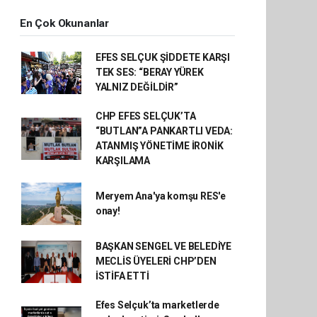
En Çok Okunanlar
EFES SELÇUK ŞİDDETE KARŞI
TEK SES: “BERAY YÜREK
YALNIZ DEĞİLDİR”
CHP EFES SELÇUK’TA
“BUTLAN”A PANKARTLI VEDA:
ATANMIŞ YÖNETİME İRONİK
KARŞILAMA
Meryem Ana'ya komşu RES'e
onay!
BAŞKAN SENGEL VE BELEDİYE
MECLİS ÜYELERİ CHP’DEN
İSTİFA ETTİ
Efes Selçuk’ta marketlerde