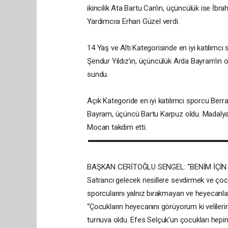
ikincilik Ata Bartu Can’ın, üçüncülük ise İbr
Yardımcısı Erhan Güzel verdi.
14 Yaş ve Altı Kategorisinde en iyi katılımcı s
Şendur Yıldız’ın, üçüncülük Arda Bayram’ın o
sundu.
Açık Kategoride en iyi katılımcı sporcu Berr
Bayram, üçüncü Bartu Karpuz oldu. Madalyala
Mocan takdim etti.
BAŞKAN CERİTOĞLU SENGEL: “BENİM İÇİN 
Satrancı gelecek nesillere sevdirmek ve çoc
sporcularını yalnız bırakmayan ve heyecanlar
“Çocukların heyecanını görüyorum ki velileri
turnuva oldu. Efes Selçuk’un çocukları hepimizi