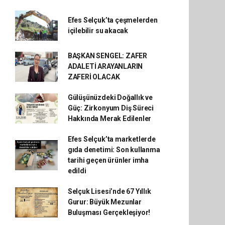
Efes Selçuk’ta çeşmelerden
içilebilir su akacak
BAŞKAN SENGEL: ZAFER
ADALETİ ARAYANLARIN
ZAFERİ OLACAK
Gülüşünüzdeki Doğallık ve
Güç: Zirkonyum Diş Süreci
Hakkında Merak Edilenler
Efes Selçuk’ta marketlerde
gıda denetimi: Son kullanma
tarihi geçen ürünler imha
edildi
Selçuk Lisesi’nde 67 Yıllık
Gurur: Büyük Mezunlar
Buluşması Gerçekleşiyor!