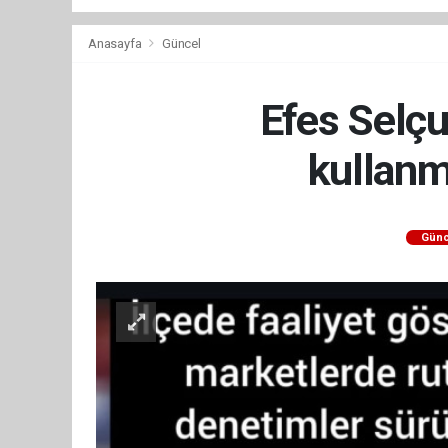
Anasayfa
Güncel
Efes Selçu
kullanm
Günc