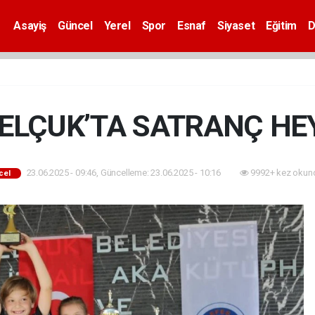
Asayiş
Güncel
Yerel
Spor
Esnaf
Siyaset
Eğitim
D
SELÇUK’TA SATRANÇ HE
23.06.2025 - 09:46, Güncelleme: 23.06.2025 - 10:16
9992+ kez okun
cel