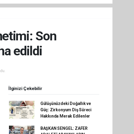
netimi: Son
a edildi
du.
İlginizi Çekebilir
Gülüşünüzdeki Doğallık ve
Güç: Zirkonyum Diş Süreci
Hakkında Merak Edilenler
BAŞKAN SENGEL: ZAFER