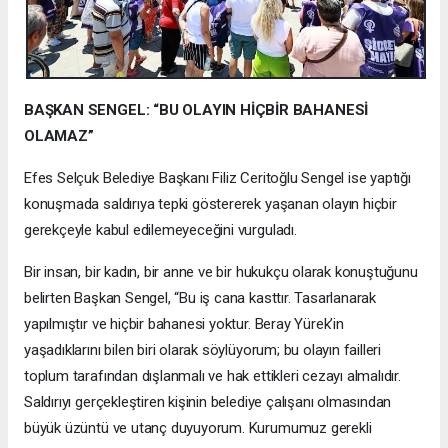
BAŞKAN SENGEL: “BU OLAYIN HİÇBİR BAHANESİ
OLAMAZ”
Efes Selçuk Belediye Başkanı Filiz Ceritoğlu Sengel ise yaptığı
konuşmada saldırıya tepki göstererek yaşanan olayın hiçbir
gerekçeyle kabul edilemeyeceğini vurguladı.
Bir insan, bir kadın, bir anne ve bir hukukçu olarak konuştuğunu
belirten Başkan Sengel, “Bu iş cana kasttır. Tasarlanarak
yapılmıştır ve hiçbir bahanesi yoktur. Beray Yürek’in
yaşadıklarını bilen biri olarak söylüyorum; bu olayın failleri
toplum tarafından dışlanmalı ve hak ettikleri cezayı almalıdır.
Saldırıyı gerçekleştiren kişinin belediye çalışanı olmasından
büyük üzüntü ve utanç duyuyorum. Kurumumuz gerekli