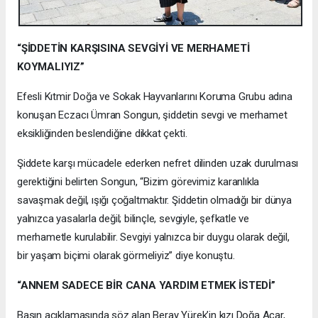
“ŞİDDETİN KARŞISINA SEVGİYİ VE MERHAMETİ
KOYMALIYIZ”
Efesli Kıtmir Doğa ve Sokak Hayvanlarını Koruma Grubu adına
konuşan Eczacı Ümran Songun, şiddetin sevgi ve merhamet
eksikliğinden beslendiğine dikkat çekti.
Şiddete karşı mücadele ederken nefret dilinden uzak durulması
gerektiğini belirten Songun, “Bizim görevimiz karanlıkla
savaşmak değil, ışığı çoğaltmaktır. Şiddetin olmadığı bir dünya
yalnızca yasalarla değil; bilinçle, sevgiyle, şefkatle ve
merhametle kurulabilir. Sevgiyi yalnızca bir duygu olarak değil,
bir yaşam biçimi olarak görmeliyiz” diye konuştu.
“ANNEM SADECE BİR CANA YARDIM ETMEK İSTEDİ”
Basın açıklamasında söz alan Beray Yürek’in kızı Doğa Acar,