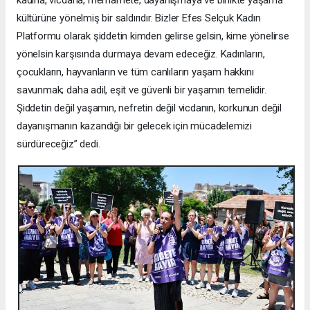
kadına, vicdana, merhamete, dayanışmaya ve birlikte yaşama
kültürüne yönelmiş bir saldırıdır. Bizler Efes Selçuk Kadın
Platformu olarak şiddetin kimden gelirse gelsin, kime yönelirse
yönelsin karşısında durmaya devam edeceğiz. Kadınların,
çocukların, hayvanların ve tüm canlıların yaşam hakkını
savunmak; daha adil, eşit ve güvenli bir yaşamın temelidir.
Şiddetin değil yaşamın, nefretin değil vicdanın, korkunun değil
dayanışmanın kazandığı bir gelecek için mücadelemizi
sürdüreceğiz” dedi.