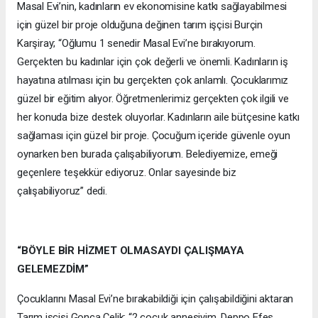
Masal Evi’nin, kadınların ev ekonomisine katkı sağlayabilmesi
için güzel bir proje olduğuna değinen tarım işçisi Burçin
Karşiray; “Oğlumu 1 senedir Masal Evi’ne bırakıyorum.
Gerçekten bu kadınlar için çok değerli ve önemli. Kadınların iş
hayatına atılması için bu gerçekten çok anlamlı. Çocuklarımız
güzel bir eğitim alıyor. Öğretmenlerimiz gerçekten çok ilgili ve
her konuda bize destek oluyorlar. Kadınların aile bütçesine katkı
sağlaması için güzel bir proje. Çocuğum içeride güvenle oyun
oynarken ben burada çalışabiliyorum. Belediyemize, emeği
geçenlere teşekkür ediyoruz. Onlar sayesinde biz
çalışabiliyoruz” dedi.
“BÖYLE BİR HİZMET OLMASAYDI ÇALIŞMAYA
GELEMEZDİM”
Çocuklarını Masal Evi’ne bırakabildiği için çalışabildiğini aktaran
Tarım işçisi Gonca Çelik; “2 çocuk annesiyim. Deppo Efes