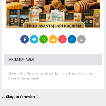
ARTEMİS HABER
#Efes Selçuk’ta tarım işçisi kadınların çocukları Deppo Efes
Masal Evi’ne emanet
Okuyucu Yorumları
(0)