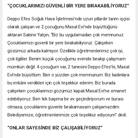
“ÇOCUKLARIMIZI GÜVENLİ BİR YERE BIRAKABİLİYORUZ”
Deppo Efes Soğuk Hava İşletmesi’nde uzun yıllardır tarım işçisi
olarak çalışan ve 2 çocuğunu Masal Evi’nde büyüttüğünü
aktaran Sakine Yalçın; “Biz bu uygulamadan çok memnunuz.
Çocuklarımızı güvenli bir yere bırakabiliyoruz. Çalışırken
gözümüz arkada kalmıyor. Özellikle öğretmenlerimiz çok iyi,
çok ilgililer. Benim küçük çocuğumu evimde bırakıp çalışmam
mümkün değil. 4 çocuğum var, 2 tanesini Deppo Efes’te, Masal
Evi’nde büyüttüm. Ben o yüzden çok memnunum. Biz kadınlara
bu imkânı verdikleri için çok teşekkür ederim. Biz burada
çalışırken çocuklarımızı gözümüz kapalı Masal Evi’ne emanet
edebiliyoruz. Ben tek başıma bir ev geçindiriyorum ve burası
olmasa, çocuklarımı güvenle bırakamasam çalışamazdım.
Belediyemize, öğretmenlerimize çok teşekkür ediyorum” dedi.
“ONLAR SAYESİNDE BİZ ÇALIŞABİLİYORUZ”