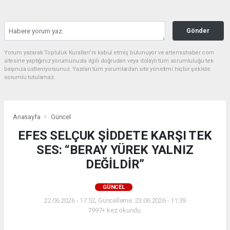
Gönder
Yorum yazarak Topluluk Kuralları’nı kabul etmiş bulunuyor ve artemishaber.com
sitesine yaptığınız yorumunuzla ilgili doğrudan veya dolaylı tüm sorumluluğu tek
başınıza üstleniyorsunuz. Yazılan tüm yorumlardan site yönetimi hiçbir şekilde
sorumlu tutulamaz.
Anasayfa
Güncel
EFES SELÇUK ŞİDDETE KARŞI TEK
SES: “BERAY YÜREK YALNIZ
DEĞİLDİR”
GÜNCEL
22.06.2026 - 17:52, Güncelleme: 23.06.2026 - 11:39
7997+ kez okundu.