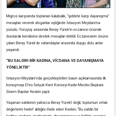
Migros karşısında toplanan kalabalık, “şiddete karşı dayanışma”
mesajları vererek sloganlar eşliğinde İstasyon Meydanı’na
yürüdü. Yürüyüş sırasında Beray Yürek’in eczanesi önünde
durularak kendisine destek mesajları iletildi. Eczanesinin önüne
çıkan Beray Yürek ile vatandaşlar arasında duygu dolu anlar
yaşandı.
“BU SALDIRI BİR KADINA, VİCDANA VE DAYANIŞMAYA
YÖNELİKTİR”
İstasyon Meydanı’nda gerçekleştirilen basın açıklamasında ilk
konuşmayı Efes Selçuk Kent Konseyi Kadın Meclisi Başkanı
Sinem Baydar Keskin yaptı.
Yaşanan saldırının yalnızca Beray Yürek’i değil, toplumun ortak
değerlerini hedef aldığını ifade eden Keskin, “Bu saldırı bir