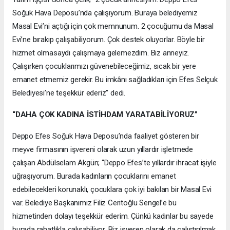
Soğuk Hava Deposu’nda çalışıyorum. Buraya belediyemiz
Masal Evi’ni açtığı için çok memnunum. 2 çocuğumu da Masal
Evi’ne bırakıp çalışabiliyorum. Çok destek oluyorlar. Böyle bir
hizmet olmasaydı çalışmaya gelemezdim. Biz anneyiz.
Çalışırken çocuklarımızı güvenebileceğimiz, sıcak bir yere
emanet etmemiz gerekir. Bu imkânı sağladıkları için Efes Selçuk
Belediyesi’ne teşekkür ederiz” dedi.
“DAHA ÇOK KADINA İSTİHDAM YARATABİLİYORUZ”
Deppo Efes Soğuk Hava Deposu’nda faaliyet gösteren bir
meyve firmasının işvereni olarak uzun yıllardır işletmede
çalışan Abdülselam Akgün; “Deppo Efes’te yıllardır ihracat işiyle
uğraşıyorum. Burada kadınların çocuklarını emanet
edebilecekleri korunaklı, çocuklara çok iyi bakılan bir Masal Evi
var. Belediye Başkanımız Filiz Ceritoğlu Sengel’e bu
hizmetinden dolayı teşekkür ederim. Çünkü kadınlar bu sayede
burada rahatlıkla çalışabiliyor. Biz işveren olarak da çalıştırılmak