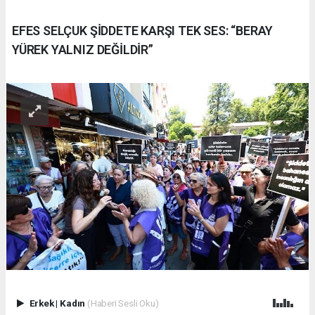
EFES SELÇUK ŞİDDETE KARŞI TEK SES: “BERAY
YÜREK YALNIZ DEĞİLDİR”
Erkek
|
Kadın
(Haberi Sesli Oku)