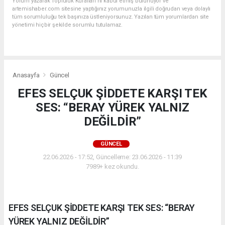
Yorum yazarak Topluluk Kuralları’nı kabul etmiş bulunuyor ve
artemishaber.com sitesine yaptığınız yorumunuzla ilgili doğrudan veya dolaylı
tüm sorumluluğu tek başınıza üstleniyorsunuz. Yazılan tüm yorumlardan site
yönetimi hiçbir şekilde sorumlu tutulamaz.
Anasayfa
Güncel
EFES SELÇUK ŞİDDETE KARŞI TEK
SES: “BERAY YÜREK YALNIZ
DEĞİLDİR”
GÜNCEL
22.06.2026 - 17:52, Güncelleme: 23.06.2026 - 11:39
7989+ kez okundu.
EFES SELÇUK ŞİDDETE KARŞI TEK SES: “BERAY
YÜREK YALNIZ DEĞİLDİR”