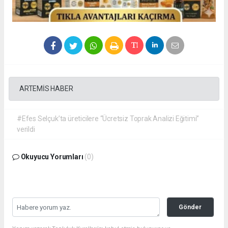
ARTEMİS HABER
#Efes Selçuk’ta üreticilere “Ücretsiz Toprak Analizi Eğitimi”
verildi
Okuyucu Yorumları
(0)
Gönder