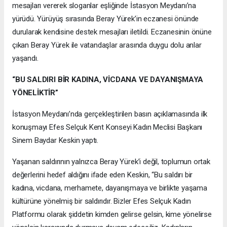
mesajları vererek sloganlar eşliğinde İstasyon Meydanı’na
yürüdü. Yürüyüş sırasında Beray Yürek’in eczanesi önünde
durularak kendisine destek mesajları iletildi. Eczanesinin önüne
çıkan Beray Yürek ile vatandaşlar arasında duygu dolu anlar
yaşandı.
“BU SALDIRI BİR KADINA, VİCDANA VE DAYANIŞMAYA
YÖNELİKTİR”
İstasyon Meydanı’nda gerçekleştirilen basın açıklamasında ilk
konuşmayı Efes Selçuk Kent Konseyi Kadın Meclisi Başkanı
Sinem Baydar Keskin yaptı.
Yaşanan saldırının yalnızca Beray Yürek’i değil, toplumun ortak
değerlerini hedef aldığını ifade eden Keskin, “Bu saldırı bir
kadına, vicdana, merhamete, dayanışmaya ve birlikte yaşama
kültürüne yönelmiş bir saldırıdır. Bizler Efes Selçuk Kadın
Platformu olarak şiddetin kimden gelirse gelsin, kime yönelirse