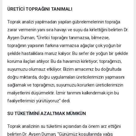
ÜRETİCİ TOPRAĞINI TANIMALI
Toprak analizi yapılmadan yapılan gübrelemelerinin toprağa
zarar vermenin yanı sıra havayı ve suyu da kirlettiğini belirten Dr.
Ayşen Duman; “Üretici toprağını tanımazsa, bilmezse,
toprağının yapısının farkına varmazsa ağaçlar çok yoğun bir
şekilde hastalıklara maruz kalıyor. Bu sefer de yoğun bir şekilde
koruma ilaçları atılıyor. Bu da havamızı kirletiyor; toprağımızı,
suyumuzu olumsuz etkiliyor. Bizim amacımız bu doğrultuda
doğru miktarda, doğru uygulamaları üreticilerimizin yapmasını
sağlamak ve toprağımızı, suyumuzu korurken üreticilerimizin
maliyetlerini düşürmektir. İzmir tarımını kalkındırmak için bu
faaliyetlerimizi yürütüyoruz” dedi.
SU TÜKETİMİNİ AZALTMAK MÜMKÜN
Toprak analizinin su tüketimi açısından da önem arz ettiğini
belirten Dr. Ayşen Duman; “Günümüz koşullarında yağış