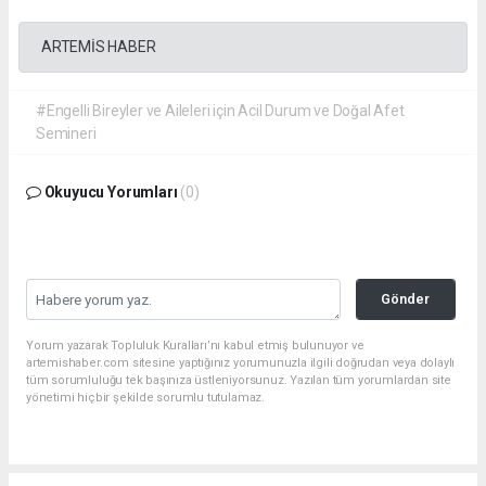
ARTEMİS HABER
#Engelli Bireyler ve Aileleri için Acil Durum ve Doğal Afet
Semineri
Okuyucu Yorumları
(0)
Gönder
Yorum yazarak Topluluk Kuralları’nı kabul etmiş bulunuyor ve
artemishaber.com sitesine yaptığınız yorumunuzla ilgili doğrudan veya dolaylı
tüm sorumluluğu tek başınıza üstleniyorsunuz. Yazılan tüm yorumlardan site
yönetimi hiçbir şekilde sorumlu tutulamaz.