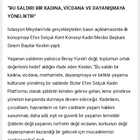
“BU SALDIRI BİR KADINA, VİCDANA VE DAYANIŞMAYA
YÖNELİKTİR”
İstasyon Meydanı’nda gerçekleştirilen basın açıklamasında ilk
konuşmayı Efes Selçuk Kent Konseyi Kadın Meclisi Başkanı
Sinem Baydar Keskin yaptı.
Yaşanan saldırının yalnızca Beray Yürek’i değil, toplumun ortak
değerlerini hedef aldığını ifade eden Keskin, “Bu saldırı bir
kadına, vicdana, merhamete, dayanışmaya ve birlikte yaşama
kültürüne yönelmiş bir saldırıdır. Bizler Efes Selçuk Kadın
Platformu olarak şiddetin kimden gelirse gelsin, kime yönelirse
yönelsin karşısında durmaya devam edeceğiz. Kadınların,
çocukların, hayvanların ve tüm canlıların yaşam hakkını
savunmak; daha adil, eşit ve güvenli bir yaşamın temelidir.
Şiddetin değil yaşamın, nefretin değil vicdanın, korkunun değil
dayanışmanın kazandığı bir gelecek için mücadelemizi
sürdüreceğiz” dedi.