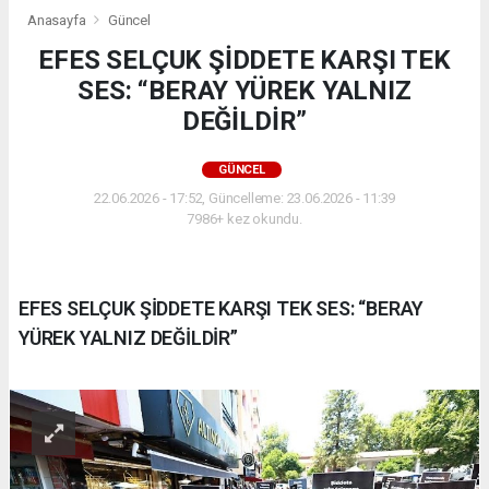
Anasayfa
Güncel
EFES SELÇUK ŞİDDETE KARŞI TEK
SES: “BERAY YÜREK YALNIZ
DEĞİLDİR”
GÜNCEL
22.06.2026 - 17:52, Güncelleme: 23.06.2026 - 11:39
7986+ kez okundu.
EFES SELÇUK ŞİDDETE KARŞI TEK SES: “BERAY
YÜREK YALNIZ DEĞİLDİR”