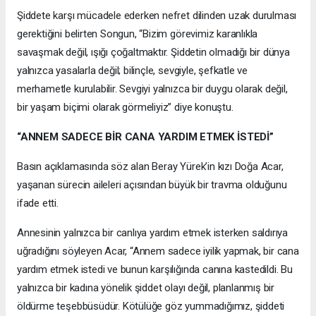
Şiddete karşı mücadele ederken nefret dilinden uzak durulması
gerektiğini belirten Songun, “Bizim görevimiz karanlıkla
savaşmak değil, ışığı çoğaltmaktır. Şiddetin olmadığı bir dünya
yalnızca yasalarla değil; bilinçle, sevgiyle, şefkatle ve
merhametle kurulabilir. Sevgiyi yalnızca bir duygu olarak değil,
bir yaşam biçimi olarak görmeliyiz” diye konuştu.
“ANNEM SADECE BİR CANA YARDIM ETMEK İSTEDİ”
Basın açıklamasında söz alan Beray Yürek’in kızı Doğa Acar,
yaşanan sürecin aileleri açısından büyük bir travma olduğunu
ifade etti.
Annesinin yalnızca bir canlıya yardım etmek isterken saldırıya
uğradığını söyleyen Acar, “Annem sadece iyilik yapmak, bir cana
yardım etmek istedi ve bunun karşılığında canına kastedildi. Bu
yalnızca bir kadına yönelik şiddet olayı değil, planlanmış bir
öldürme teşebbüsüdür. Kötülüğe göz yummadığımız, şiddeti