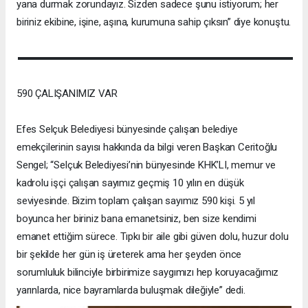
yana durmak zorundayız. Sizden sadece şunu istiyorum; her
biriniz ekibine, işine, aşına, kurumuna sahip çıksın” diye konuştu.
590 ÇALIŞANIMIZ VAR
Efes Selçuk Belediyesi bünyesinde çalışan belediye
emekçilerinin sayısı hakkında da bilgi veren Başkan Ceritoğlu
Sengel; “Selçuk Belediyesi’nin bünyesinde KHK’LI, memur ve
kadrolu işçi çalışan sayımız geçmiş 10 yılın en düşük
seviyesinde. Bizim toplam çalışan sayımız 590 kişi. 5 yıl
boyunca her biriniz bana emanetsiniz, ben size kendimi
emanet ettiğim sürece. Tıpkı bir aile gibi güven dolu, huzur dolu
bir şekilde her gün iş üreterek ama her şeyden önce
sorumluluk bilinciyle birbirimize saygımızı hep koruyacağımız
yarınlarda, nice bayramlarda buluşmak dileğiyle” dedi.