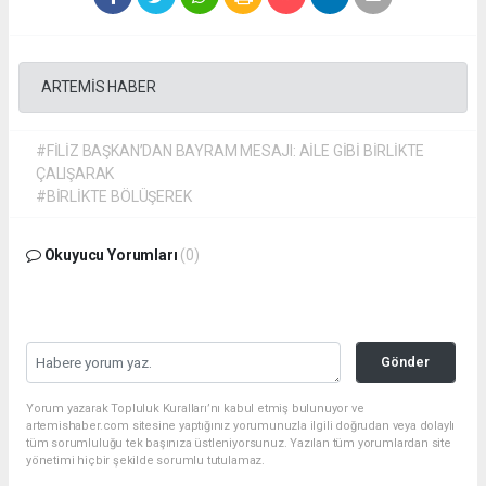
ARTEMİS HABER
#FİLİZ BAŞKAN’DAN BAYRAM MESAJI: AİLE GİBİ BİRLİKTE
ÇALIŞARAK
#BİRLİKTE BÖLÜŞEREK
Okuyucu Yorumları
(0)
Gönder
Yorum yazarak Topluluk Kuralları’nı kabul etmiş bulunuyor ve
artemishaber.com sitesine yaptığınız yorumunuzla ilgili doğrudan veya dolaylı
tüm sorumluluğu tek başınıza üstleniyorsunuz. Yazılan tüm yorumlardan site
yönetimi hiçbir şekilde sorumlu tutulamaz.