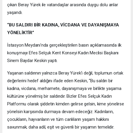
çıkan Beray Yürek ile vatandaşlar arasında duygu dolu anlar
yaşandı.
“BU SALDIRI BİR KADINA, VİCDANA VE DAYANIŞMAYA
YÖNELİKTİR”
İstasyon Meydanı’nda gerçekleştirilen basın açıklamasında ilk
konuşmayı Efes Selçuk Kent Konseyi Kadın Meclisi Başkanı
Sinem Baydar Keskin yaptı.
Yaşanan saldırının yalnızca Beray Yürek’i değil, toplumun ortak
değerlerini hedef aldığını ifade eden Keskin, “Bu saldırı bir
kadına, vicdana, merhamete, dayanışmaya ve birlikte yaşama
kültürüne yönelmiş bir saldırıdır. Bizler Efes Selçuk Kadın
Platformu olarak şiddetin kimden gelirse gelsin, kime yönelirse
yönelsin karşısında durmaya devam edeceğiz. Kadınların,
çocukların, hayvanların ve tüm canlıların yaşam hakkını
savunmak; daha adil, eşit ve güvenli bir yaşamın temelidir.