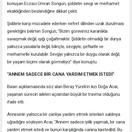
konuşan Eczacı Ümran Songun, şiddetin sevgi ve merhamet
eksikliğinden beslendiğine dikkat çekti.
Şiddete karşı mücadele ederken nefret dilinden uzak durulması
gerektiğini belirten Songun, “Bizim görevimiz karanlıkla
savaşmak değil, ışığı çoğaltmaktır. Şiddetin olmadığı bir dünya
yalnızca yasalarla değil; bilinçle, sevgiyle, şefkatle ve
merhametle kurulabilir. Sevgiyi yalnızca bir duygu olarak değil,
bir yaşam biçimi olarak görmeliyiz” diye konuştu.
“ANNEM SADECE BİR CANA YARDIM ETMEK İSTEDİ”
Basın açıklamasında söz alan Beray Yürek’in kızı Doğa Acar,
yaşanan sürecin aileleri açısından büyük bir travma olduğunu
ifade etti.
Annesinin yalnızca bir canlıya yardım etmek isterken saldırıya
uğradığını söyleyen Acar, “Annem sadece iyilik yapmak, bir cana
yardım etmek istedi ve bunun karşılığında canına kastedildi. Bu