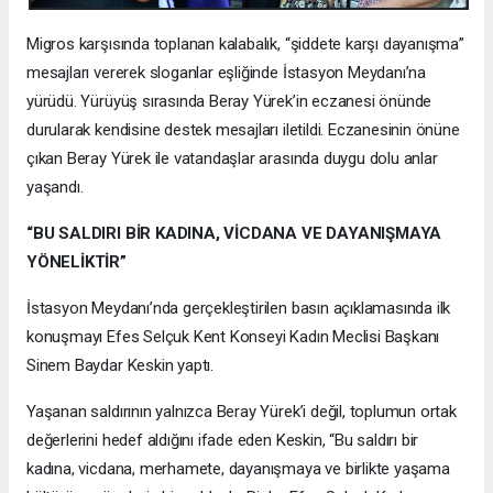
Migros karşısında toplanan kalabalık, “şiddete karşı dayanışma”
mesajları vererek sloganlar eşliğinde İstasyon Meydanı’na
yürüdü. Yürüyüş sırasında Beray Yürek’in eczanesi önünde
durularak kendisine destek mesajları iletildi. Eczanesinin önüne
çıkan Beray Yürek ile vatandaşlar arasında duygu dolu anlar
yaşandı.
“BU SALDIRI BİR KADINA, VİCDANA VE DAYANIŞMAYA
YÖNELİKTİR”
İstasyon Meydanı’nda gerçekleştirilen basın açıklamasında ilk
konuşmayı Efes Selçuk Kent Konseyi Kadın Meclisi Başkanı
Sinem Baydar Keskin yaptı.
Yaşanan saldırının yalnızca Beray Yürek’i değil, toplumun ortak
değerlerini hedef aldığını ifade eden Keskin, “Bu saldırı bir
kadına, vicdana, merhamete, dayanışmaya ve birlikte yaşama