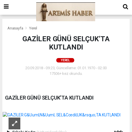
Anasayfa
Yerel
GAZİLER GÜNÜ SELÇUK’TA
KUTLANDI
YEREL
20.09.2018 - 09:23, Güncelleme: 01.01.1970 - 02:00
17506+ kez okundu.
GAZİLER GÜNÜ SELÇUK’TA KUTLANDI
Erkek
|
Kadın
(Haberi Sesli Oku)