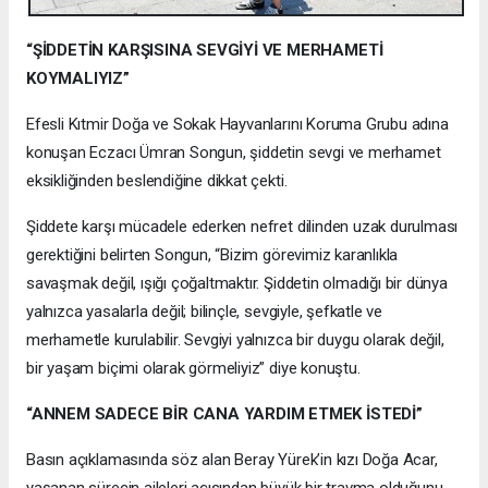
“ŞİDDETİN KARŞISINA SEVGİYİ VE MERHAMETİ
KOYMALIYIZ”
Efesli Kıtmir Doğa ve Sokak Hayvanlarını Koruma Grubu adına
konuşan Eczacı Ümran Songun, şiddetin sevgi ve merhamet
eksikliğinden beslendiğine dikkat çekti.
Şiddete karşı mücadele ederken nefret dilinden uzak durulması
gerektiğini belirten Songun, “Bizim görevimiz karanlıkla
savaşmak değil, ışığı çoğaltmaktır. Şiddetin olmadığı bir dünya
yalnızca yasalarla değil; bilinçle, sevgiyle, şefkatle ve
merhametle kurulabilir. Sevgiyi yalnızca bir duygu olarak değil,
bir yaşam biçimi olarak görmeliyiz” diye konuştu.
“ANNEM SADECE BİR CANA YARDIM ETMEK İSTEDİ”
Basın açıklamasında söz alan Beray Yürek’in kızı Doğa Acar,