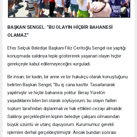
BAŞKAN SENGEL: “BU OLAYIN HİÇBİR BAHANESİ
OLAMAZ”
Efes Selçuk Belediye Başkanı Filiz Ceritoğlu Sengel ise yaptığı
konuşmada saldırıya tepki göstererek yaşanan olayın hiçbir
gerekçeyle kabul edilemeyeceğini vurguladı.
Bir insan, bir kadın, bir anne ve bir hukukçu olarak konuştuğunu
belirten Başkan Sengel, “Bu iş cana kasttır. Tasarlanarak
yapılmıştır ve hiçbir bahanesi yoktur. Beray Yürek’in
yaşadıklarını bilen biri olarak söylüyorum; bu olayın failleri
toplum tarafından dışlanmalı ve hak ettikleri cezayı almalıdır.
Saldırıyı gerçekleştiren kişinin belediye çalışanı olmasından
büyük üzüntü ve utanç duyuyorum. Kurumumuz gerekli
işlemleri derhal gerçekleştirmiştir. Ancak bundan sonrası