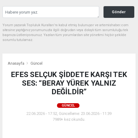
Gönder
Yorum yazarak Topluluk Kuralları’nı kabul etmiş bulunuyor ve artemishaber.com
sitesine yaptığınız yorumunuzla ilgili doğrudan veya dolaylı tüm sorumluluğu tek
başınıza üstleniyorsunuz. Yazılan tüm yorumlardan site yönetimi hiçbir şekilde
sorumlu tutulamaz.
Anasayfa
Güncel
EFES SELÇUK ŞİDDETE KARŞI TEK
SES: “BERAY YÜREK YALNIZ
DEĞİLDİR”
GÜNCEL
22.06.2026 - 17:52, Güncelleme: 23.06.2026 - 11:39
7989+ kez okundu.