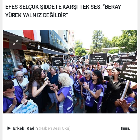
EFES SELÇUK ŞİDDETE KARŞI TEK SES: “BERAY
YÜREK YALNIZ DEĞİLDİR”
Erkek
|
Kadın
(Haberi Sesli Oku)