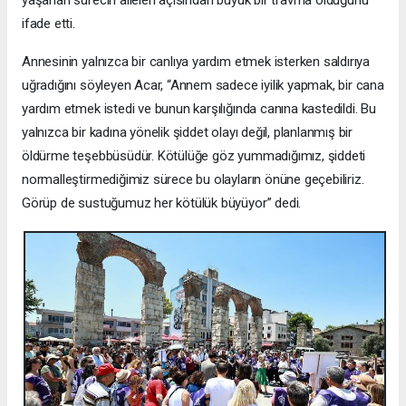
yaşanan sürecin aileleri açısından büyük bir travma olduğunu
ifade etti.
Annesinin yalnızca bir canlıya yardım etmek isterken saldırıya
uğradığını söyleyen Acar, “Annem sadece iyilik yapmak, bir cana
yardım etmek istedi ve bunun karşılığında canına kastedildi. Bu
yalnızca bir kadına yönelik şiddet olayı değil, planlanmış bir
öldürme teşebbüsüdür. Kötülüğe göz yummadığımız, şiddeti
normalleştirmediğimiz sürece bu olayların önüne geçebiliriz.
Görüp de sustuğumuz her kötülük büyüyor” dedi.