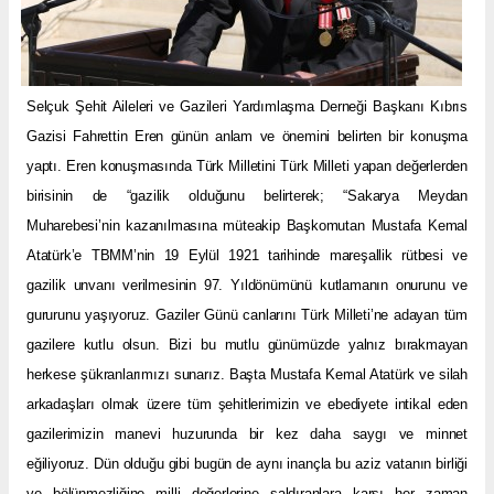
Selçuk Şehit Aileleri ve Gazileri Yardımlaşma Derneği Başkanı Kıbrıs
Gazisi Fahrettin Eren günün anlam ve önemini belirten bir konuşma
yaptı. Eren konuşmasında Türk Milletini Türk Milleti yapan değerlerden
birisinin de “gazilik olduğunu belirterek; “Sakarya Meydan
Muharebesi’nin kazanılmasına müteakip Başkomutan Mustafa Kemal
Atatürk’e TBMM’nin 19 Eylül 1921 tarihinde mareşallik rütbesi ve
gazilik unvanı verilmesinin 97. Yıldönümünü kutlamanın onurunu ve
gururunu yaşıyoruz. Gaziler Günü canlarını Türk Milleti’ne adayan tüm
gazilere kutlu olsun. Bizi bu mutlu günümüzde yalnız bırakmayan
herkese şükranlarımızı sunarız. Başta Mustafa Kemal Atatürk ve silah
arkadaşları olmak üzere tüm şehitlerimizin ve ebediyete intikal eden
gazilerimizin manevi huzurunda bir kez daha saygı ve minnet
eğiliyoruz. Dün olduğu gibi bugün de aynı inançla bu aziz vatanın birliği
ve bölünmezliğine milli değerlerine saldıranlara karşı her zaman