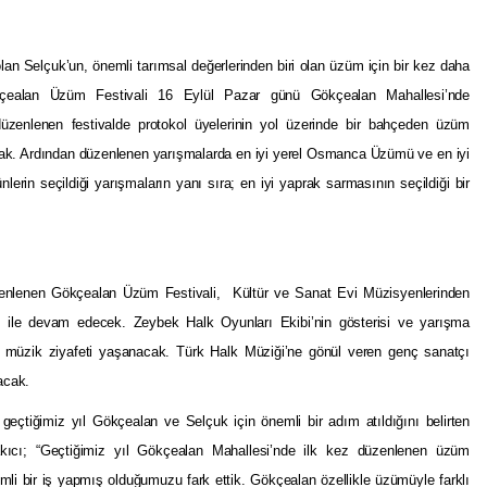
lan Selçuk’un, önemli tarımsal değerlerinden biri olan üzüm için bir kez daha
kçealan Üzüm Festivali 16 Eylül Pazar günü Gökçealan Mahallesi’nde
üzenlenen festivalde protokol üyelerinin yol üzerinde bir bahçeden üzüm
k. Ardından düzenlenen yarışmalarda en iyi yerel Osmanca Üzümü ve en iyi
lerin seçildiği yarışmaların yanı sıra; en iyi yaprak sarmasının seçildiği bir
üzenlenen Gökçealan Üzüm Festivali, Kültür ve Sanat Evi Müzisyenlerinden
ile devam edecek. Zeybek Halk Oyunları Ekibi’nin gösterisi ve yarışma
e müzik ziyafeti yaşanacak. Türk Halk Müziği’ne gönül veren genç sanatçı
acak.
eçtiğimiz yıl Gökçealan ve Selçuk için önemli bir adım atıldığını belirten
ıcı; “Geçtiğimiz yıl Gökçealan Mahallesi’nde ilk kez düzenlenen üzüm
mli bir iş yapmış olduğumuzu fark ettik. Gökçealan özellikle üzümüyle farklı