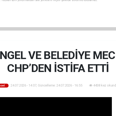
. Yazılan tüm yorumlardan site yönetimi hiçbir şekilde sorumlu tutulamaz.
NGEL VE BELEDİYE MECL
CHP’DEN İSTİFA ETTİ
24.07.2026 - 14:07, Güncelleme: 24.07.2026 - 16:55
4438 kez okund
cel