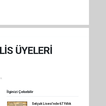
İS ÜYELERİ
u.
İlginizi Çekebilir
Selçuk Lisesi’nde 67 Yıllık