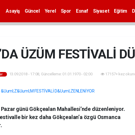
Asayiş
Güncel
Yerel
Spor
Esnaf
Siyaset
Eğitim
D
DA ÜZÜM FESTİVALİ D
13.09.2018 - 17:08, Güncelleme: 01.01.1970 - 02:00
17157+ kez okun
ür
l Pazar günü Gökçealan Mahallesi’nde düzenleniyor.
 festivalle bir kez daha Gökçealan’a özgü Osmanca
.