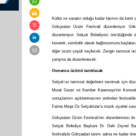
Kültür ve sanatın olduğu kadar tarımın da kenti o
Gökçealan Üzüm Festivali düzenleniyor. Gö
düzenleniyor. Selçuk Belediyesi öncülüğünde d
keserek; sembolik olarak bağbozumunu başlataca
diğer üzüm çeşidi seçilecek. Zengin tarımsal ürün
yarışma da düzenlenecek.
Osmanca üzümü tanıtılacak
Selçuk’un tarımsal değerlerini tanıtmak için d
Murat Gezer ve Kamber Karameşe’nin Konseri 
sonuçlarının açıklanmasının ardından festivald
Fatma Meşe Öz Selçuklular’a müzik ziyafeti sun
Gökçealan Üzüm Festivali’nin düzenlenmesi ile g
Selçuk Belediye Başkanı Dr. Dahi Zeynel Bak
festivaliyle Gökçealan tarımı adına ne kadar öne