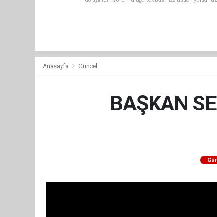
dolaylı tüm sorumluluğu tek başınıza üstleniyorsunuz
Anasayfa
Güncel
BAŞKAN SE
Gün