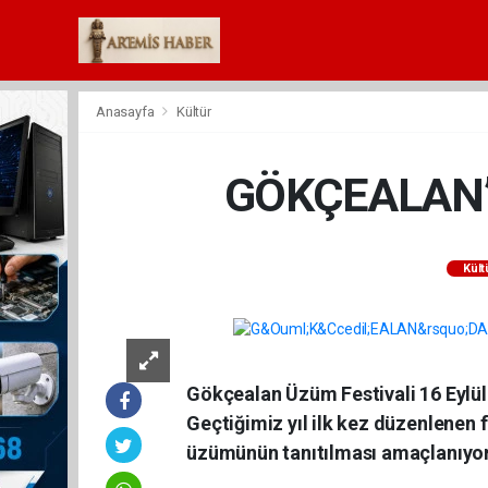
Anasayfa
Kültür
GÖKÇEALAN’
Kült
Gökçealan Üzüm Festivali 16 Eylü
Geçtiğimiz yıl ilk kez düzenlenen
üzümünün tanıtılması amaçlanıyor