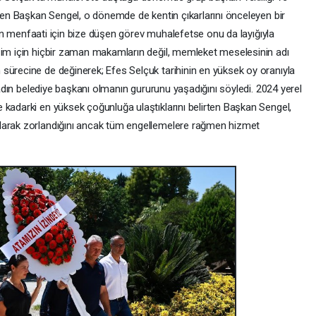
rten Başkan Sengel, o dönemde de kentin çıkarlarını önceleyen bir
entin menfaati için bize düşen görev muhalefetse onu da layığıyla
zim için hiçbir zaman makamların değil, memleket meselesinin adı
sürecine de değinerek; Efes Selçuk tarihinin en yüksek oy oranıyla
 kadın belediye başkanı olmanın gururunu yaşadığını söyledi. 2024 yerel
 kadarki en yüksek çoğunluğa ulaştıklarını belirten Başkan Sengel,
larak zorlandığını ancak tüm engellemelere rağmen hizmet