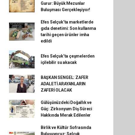
Gurur: Büyük Mezunlar
Buluşması Gerçekleşiyor!
Efes Selçuk’ta marketlerde
gıda denetimi: Son kullanma
tarihi geçen ürünler imha
edildi
Efes Selçuk’ta çeşmelerden
içilebilir su akacak
BAŞKAN SENGEL: ZAFER
ADALETİ ARAYANLARIN
ZAFERİ OLACAK
Gülüşünüzdeki Doğallık ve
Güç: Zirkonyum Diş Süreci
Hakkında Merak Edilenler
Birlik ve Kültür Sofrasında
Buluşuyoruz: Selçuk