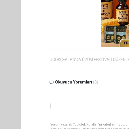
#GÖKÇEALAN’DA ÜZÜM FESTİVALİ DÜZENL
Okuyucu Yorumları
(0)
Yorum yazarak Topluluk Kuralları’nı kabul etmiş bulu