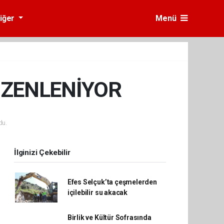
iğer
Menü
ÜZENLENİYOR
du.
İlginizi Çekebilir
Efes Selçuk’ta çeşmelerden
içilebilir su akacak
Birlik ve Kültür Sofrasında