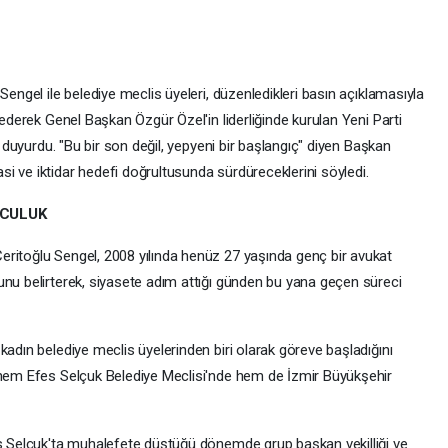
Sengel ile belediye meclis üyeleri, düzenledikleri basın açıklamasıyla
 ederek Genel Başkan Özgür Özel'in liderliğinde kurulan Yeni Parti
ı duyurdu. "Bu bir son değil, yepyeni bir başlangıç" diyen Başkan
i ve iktidar hedefi doğrultusunda sürdüreceklerini söyledi.
LCULUK
ritoğlu Sengel, 2008 yılında henüz 27 yaşında genç bir avukat
unu belirterek, siyasete adım attığı günden bu yana geçen süreci
kadın belediye meclis üyelerinden biri olarak göreve başladığını
 hem Efes Selçuk Belediye Meclisi'nde hem de İzmir Büyükşehir
es Selçuk'ta muhalefete düştüğü dönemde grup başkan vekilliği ve