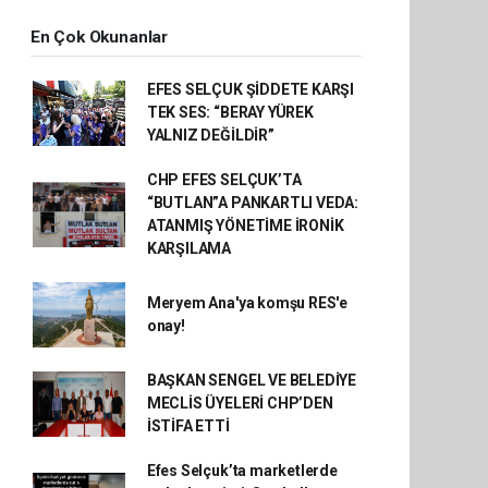
En Çok Okunanlar
EFES SELÇUK ŞİDDETE KARŞI
TEK SES: “BERAY YÜREK
YALNIZ DEĞİLDİR”
CHP EFES SELÇUK’TA
“BUTLAN”A PANKARTLI VEDA:
ATANMIŞ YÖNETİME İRONİK
KARŞILAMA
Meryem Ana'ya komşu RES'e
onay!
BAŞKAN SENGEL VE BELEDİYE
MECLİS ÜYELERİ CHP’DEN
İSTİFA ETTİ
Efes Selçuk’ta marketlerde