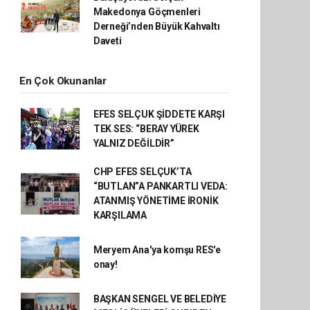
Makedonya Göçmenleri
Derneği’nden Büyük Kahvaltı
Daveti
En Çok Okunanlar
EFES SELÇUK ŞİDDETE KARŞI
TEK SES: “BERAY YÜREK
YALNIZ DEĞİLDİR”
CHP EFES SELÇUK’TA
“BUTLAN”A PANKARTLI VEDA:
ATANMIŞ YÖNETİME İRONİK
KARŞILAMA
Meryem Ana'ya komşu RES'e
onay!
BAŞKAN SENGEL VE BELEDİYE