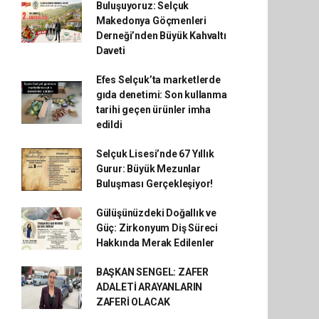
Buluşuyoruz: Selçuk
Makedonya Göçmenleri
Derneği’nden Büyük Kahvaltı
Daveti
Efes Selçuk’ta marketlerde
gıda denetimi: Son kullanma
tarihi geçen ürünler imha
edildi
Selçuk Lisesi’nde 67 Yıllık
Gurur: Büyük Mezunlar
Buluşması Gerçekleşiyor!
Gülüşünüzdeki Doğallık ve
Güç: Zirkonyum Diş Süreci
Hakkında Merak Edilenler
BAŞKAN SENGEL: ZAFER
ADALETİ ARAYANLARIN
ZAFERİ OLACAK