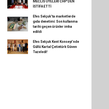
MECLİS ÜYELERİ CHP’DEN
İSTİFA ETTİ
Efes Selçuk’ta marketlerde
gıda denetimi: Son kullanma
tarihi geçen ürünler imha
edildi
Efes Selçuk Kent Konseyi’nde
Güllü Kartal Çetintürk Güven
Tazeledi!