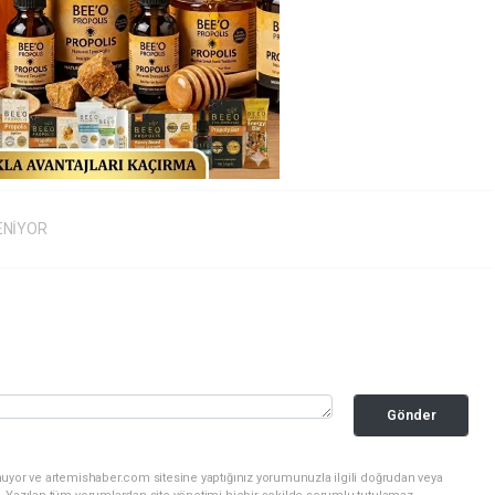
ENİYOR
Gönder
nuyor ve artemishaber.com sitesine yaptığınız yorumunuzla ilgili doğrudan veya