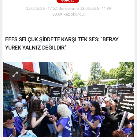
GÜNCEL
22.06.2026 - 17:52, Güncelleme: 23.06.2026 - 11:39
8000+ kez okundu.
EFES SELÇUK ŞİDDETE KARŞI TEK SES: “BERAY
YÜREK YALNIZ DEĞİLDİR”