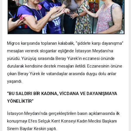
Migros karşısında toplanan kalabalık, “şiddete karşı dayanışma”
mesajları vererek sloganlar eşliğinde İstasyon Meydanı’na
yürüdü. Yürüyüş sırasında Beray Yürek’in eczanesi önünde
durularak kendisine destek mesajları iletildi. Eczanesinin önüne
çıkan Beray Yürek ile vatandaşlar arasında duygu dolu anlar
yaşandı.
“BU SALDIRI BİR KADINA, VİCDANA VE DAYANIŞMAYA
YÖNELİKTİR”
İstasyon Meydanı’nda gerçekleştirilen basın açıklamasında ilk
konuşmayı Efes Selçuk Kent Konseyi Kadın Meclisi Başkanı
Sinem Baydar Keskin yaptı.