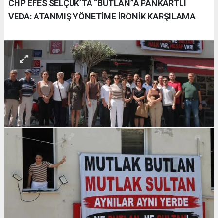
CHP EFES SELÇUK’TA “BUTLAN”A PANKARTLI
VEDA: ATANMIŞ YÖNETİME İRONİK KARŞILAMA