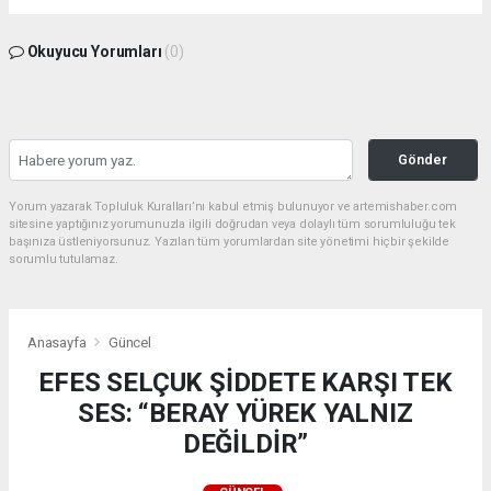
Okuyucu Yorumları
(0)
Gönder
Yorum yazarak Topluluk Kuralları’nı kabul etmiş bulunuyor ve artemishaber.com
sitesine yaptığınız yorumunuzla ilgili doğrudan veya dolaylı tüm sorumluluğu tek
başınıza üstleniyorsunuz. Yazılan tüm yorumlardan site yönetimi hiçbir şekilde
sorumlu tutulamaz.
Anasayfa
Güncel
EFES SELÇUK ŞİDDETE KARŞI TEK
SES: “BERAY YÜREK YALNIZ
DEĞİLDİR”