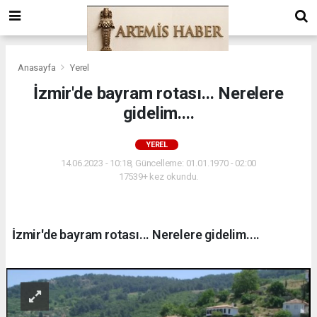
Anasayfa
Yerel
İzmir'de bayram rotası... Nerelere
gidelim....
YEREL
14.06.2023 - 10:18, Güncelleme: 01.01.1970 - 02:00
17539+ kez okundu.
İzmir'de bayram rotası... Nerelere gidelim....