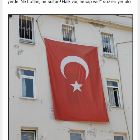
yerde. Ne butlan, ne sultan! Halk var, hesap var!” sözleri yer aldı.