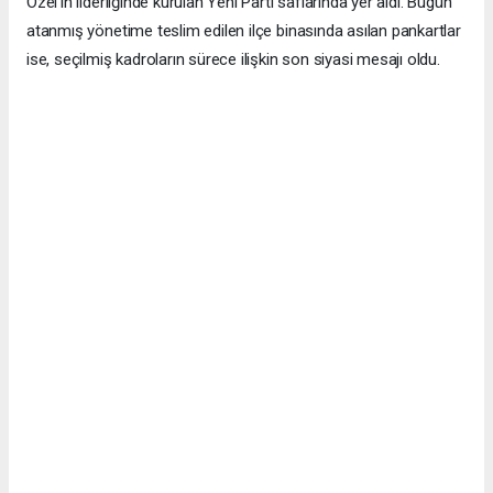
Özel’in liderliğinde kurulan Yeni Parti saflarında yer aldı. Bugün
atanmış yönetime teslim edilen ilçe binasında asılan pankartlar
ise, seçilmiş kadroların sürece ilişkin son siyasi mesajı oldu.