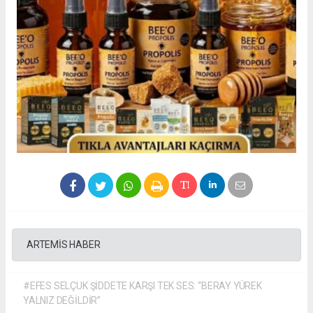
ARTEMİS HABER
#EFES SELÇUK ŞİDDETE KARŞI TEK SES: “BERAY YÜREK
YALNIZ DEĞİLDİR”