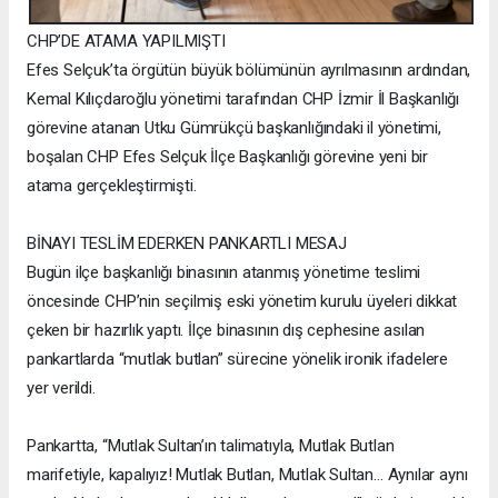
CHP’DE ATAMA YAPILMIŞTI
Efes Selçuk’ta örgütün büyük bölümünün ayrılmasının ardından,
Kemal Kılıçdaroğlu yönetimi tarafından CHP İzmir İl Başkanlığı
görevine atanan Utku Gümrükçü başkanlığındaki il yönetimi,
boşalan CHP Efes Selçuk İlçe Başkanlığı görevine yeni bir
atama gerçekleştirmişti.
BİNAYI TESLİM EDERKEN PANKARTLI MESAJ
Bugün ilçe başkanlığı binasının atanmış yönetime teslimi
öncesinde CHP’nin seçilmiş eski yönetim kurulu üyeleri dikkat
çeken bir hazırlık yaptı. İlçe binasının dış cephesine asılan
pankartlarda “mutlak butlan” sürecine yönelik ironik ifadelere
yer verildi.
Pankartta, “Mutlak Sultan’ın talimatıyla, Mutlak Butlan
marifetiyle, kapalıyız! Mutlak Butlan, Mutlak Sultan… Aynılar aynı