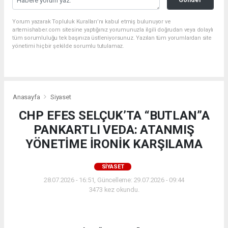
Yorum yazarak Topluluk Kuralları’nı kabul etmiş bulunuyor ve
artemishaber.com sitesine yaptığınız yorumunuzla ilgili doğrudan veya dolaylı
tüm sorumluluğu tek başınıza üstleniyorsunuz. Yazılan tüm yorumlardan site
yönetimi hiçbir şekilde sorumlu tutulamaz.
Filiz Ceritoğlu Sengel (@filizceritoglusengel)'in paylaştığı bir gönderi
Anasayfa
Siyaset
CHP EFES SELÇUK’TA “BUTLAN”A
PANKARTLI VEDA: ATANMIŞ
YÖNETİME İRONİK KARŞILAMA
SIYASET
28.07.2026 - 16:51, Güncelleme: 29.07.2026 - 09:44
3473 kez okundu.