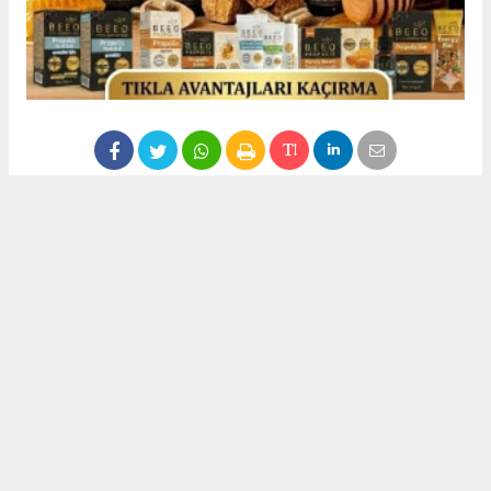
ARTEMİS HABER
#CHP Selçuk’ta Anahtar Teslim Edildi:
Okuyucu Yorumları
(0)
Gönder