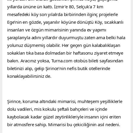
yıllarda ününe ün kattı. İzmir’e 80, Selçuk’a 7 km 
mesafedeki köy son yılalrda birbirinden ilginç projelerle 
Ege’nin en gözde, yaşanılır köyüne dönüştü Köy, sıcakkanlı 
insanları ve özgün mimarisinin yanında ev yapımı 
şaraplarıyla adını yıllardır duyurmuştu zaten ama belki hala 
yolunuz düşmemiş olabilir. Her geçen gün kalabalıklaşan 
sokakları tıka basa dolmadan bir haftasonu ziyaret etmeye 
bakın. Aracınız yoksa, 
Turna.com
 otobüs bileti sayfasından 
biletinizi alıp, gelip Şirince’nin nefis butik otellerinde 
konaklayabilirsiniz de.
Şirince, koruma altındaki mimarisi, muhteşem yeşilliklerle 
dolu vadileri, mis kokulu şeftali bahçeleri ve içinde 
kaybolacak kadar güzel zeytinlikleriyle insanın içini eriten 
bir atmosfere sahip. Mimarisi bu çekiciliğinin asıl nedeni.