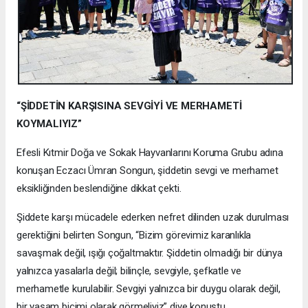
“ŞİDDETİN KARŞISINA SEVGİYİ VE MERHAMETİ
KOYMALIYIZ”
Efesli Kıtmir Doğa ve Sokak Hayvanlarını Koruma Grubu adına
konuşan Eczacı Ümran Songun, şiddetin sevgi ve merhamet
eksikliğinden beslendiğine dikkat çekti.
Şiddete karşı mücadele ederken nefret dilinden uzak durulması
gerektiğini belirten Songun, “Bizim görevimiz karanlıkla
savaşmak değil, ışığı çoğaltmaktır. Şiddetin olmadığı bir dünya
yalnızca yasalarla değil; bilinçle, sevgiyle, şefkatle ve
merhametle kurulabilir. Sevgiyi yalnızca bir duygu olarak değil,
bir yaşam biçimi olarak görmeliyiz” diye konuştu.