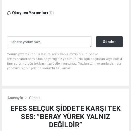
Okuyucu Yorumları
(0)
Gönder
Yorum yazarak Topluluk Kuralları’nı kabul etmiş bulunuyor ve
artemishaber.com sitesine yaptığınız yorumunuzla ilgili doğrudan veya dolaylı
tüm sorumluluğu tek başınıza üstleniyorsunuz. Yazılan tüm yorumlardan site
yönetimi hiçbir şekilde sorumlu tutulamaz.
Anasayfa
Güncel
EFES SELÇUK ŞİDDETE KARŞI TEK
SES: “BERAY YÜREK YALNIZ
DEĞİLDİR”