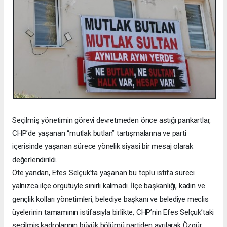
Seçilmiş yönetimin görevi devretmeden önce astığı pankartlar,
CHP’de yaşanan “mutlak butlan” tartışmalarına ve parti
içerisinde yaşanan sürece yönelik siyasi bir mesaj olarak
değerlendirildi.
Öte yandan, Efes Selçuk’ta yaşanan bu toplu istifa süreci
yalnızca ilçe örgütüyle sınırlı kalmadı. İlçe başkanlığı, kadın ve
gençlik kolları yönetimleri, belediye başkanı ve belediye meclis
üyelerinin tamamının istifasıyla birlikte, CHP’nin Efes Selçuk’taki
seçilmiş kadrolarının büyük bölümü partiden ayrılarak Özgür