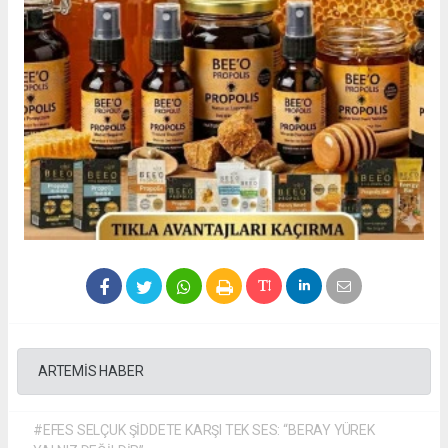
ARTEMİS HABER
#EFES SELÇUK ŞİDDETE KARŞI TEK SES: “BERAY YÜREK