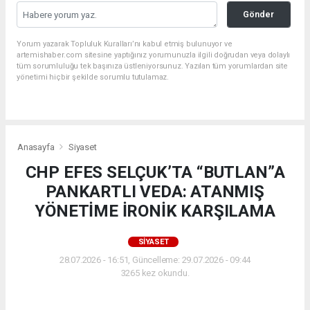
Gönder
Yorum yazarak Topluluk Kuralları’nı kabul etmiş bulunuyor ve
artemishaber.com sitesine yaptığınız yorumunuzla ilgili doğrudan veya dolaylı
tüm sorumluluğu tek başınıza üstleniyorsunuz. Yazılan tüm yorumlardan site
yönetimi hiçbir şekilde sorumlu tutulamaz.
Filiz Ceritoğlu Sengel (@filizceritoglusengel)'in paylaştığı bir gönderi
Anasayfa
Siyaset
CHP EFES SELÇUK’TA “BUTLAN”A
PANKARTLI VEDA: ATANMIŞ
YÖNETİME İRONİK KARŞILAMA
SIYASET
28.07.2026 - 16:51, Güncelleme: 29.07.2026 - 09:44
3265 kez okundu.