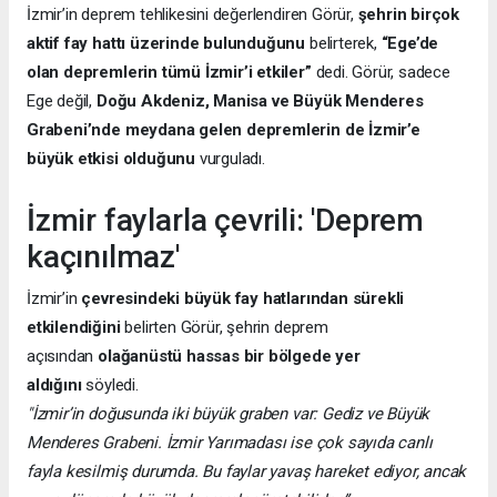
İzmir’in deprem tehlikesini değerlendiren Görür,
şehrin birçok
aktif fay hattı üzerinde bulunduğunu
belirterek,
“Ege’de
olan depremlerin tümü İzmir’i etkiler”
dedi. Görür, sadece
Ege değil,
Doğu Akdeniz, Manisa ve Büyük Menderes
Grabeni’nde meydana gelen depremlerin de İzmir’e
büyük etkisi olduğunu
vurguladı.
İzmir faylarla çevrili: 'Deprem
kaçınılmaz'
İzmir’in
çevresindeki büyük fay hatlarından sürekli
etkilendiğini
belirten Görür, şehrin deprem
açısından
olağanüstü hassas bir bölgede yer
aldığını
söyledi.
"İzmir’in doğusunda iki büyük graben var: Gediz ve Büyük
Menderes Grabeni. İzmir Yarımadası ise çok sayıda canlı
fayla kesilmiş durumda. Bu faylar yavaş hareket ediyor, ancak