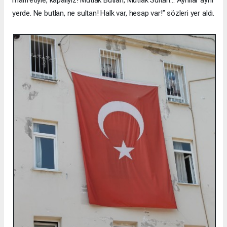
marifetiyle, kapalıyız! Mutlak Butlan, Mutlak Sultan… Aynılar aynı
yerde. Ne butlan, ne sultan! Halk var, hesap var!” sözleri yer aldı.