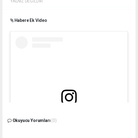
YALNIZ DEĞİLDİR”
Habere Ek Video
Bu gönderiyi Instagram'da gör
Okuyucu Yorumları
(0)