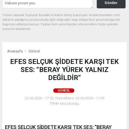
Gönder
Yorum yazarak Topluluk Kuralları’nı kabul etmiş bulunuyor ve artemishaber.com
sitesine yaptığınız yorumunuzla ilgili doğrudan veya dolaylı tüm sorumluluğu tek
başınıza üstleniyorsunuz. Yazılan tüm yorumlardan site yönetimi hiçbir şekilde
sorumlu tutulamaz.
Anasayfa
Güncel
EFES SELÇUK ŞİDDETE KARŞI TEK
SES: “BERAY YÜREK YALNIZ
DEĞİLDİR”
GÜNCEL
22.06.2026 - 17:52, Güncelleme: 23.06.2026 - 11:39
7994+ kez okundu.
EFES SELÇUK ŞİDDETE KARŞI TEK SES: “BERAY