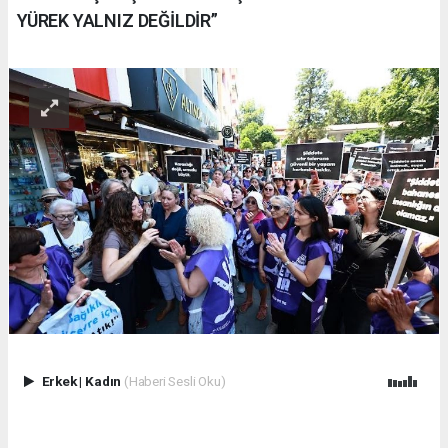
YÜREK YALNIZ DEĞİLDİR”
Erkek
|
Kadın
(Haberi Sesli Oku)