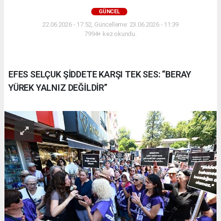
GÜNCEL
22.06.2026 - 17:52, Güncelleme: 23.06.2026 - 11:39
7994+ kez okundu.
EFES SELÇUK ŞİDDETE KARŞI TEK SES: “BERAY
YÜREK YALNIZ DEĞİLDİR”