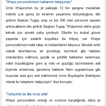
“İtfaiye personelimizin haklarının takipçisiyiz”
İzmir İtfaiyesi’nin bu yıl yaklaşık 12 bin yangına müdahale
ederek çok geniş bir kesimin yaşamına dokunduğunu dile
getiren Başkan Tugay, araç ve bin 500 olan personel sayısını
artıracaklarını dile getirdi. Başkan Tugay, “İtfaiyemizi daha güçlü
kılmak için sürekli çaba içindeyiz. Elbette bu kutsal görevi
yapanlar için adaletli koşullara da ihtiyaç var. İtfaiye
personelimizin haklı talep ve beklentilerini biliyoruz. Meslek sınıfı
olarak tanımlanma, ek gösterge, tazminat gibi hakların
standardize edilmesi, gazilik ve şehitlik haklarının tanınması,
riskin büyüklüğüne göre iş riski ve güçlüğü tazminatının adil
biçimde artırılması, yıpranma hakkının fiilen uygulanması gibi
hususlar asla göz ardı edilmemeli. İzmir Büyükşehir Belediyesi
olarak bu taleplerin takipçisiyiz” diye konuştu.
“Türkiye’de bir ilke imza attık”
İtfaiye personelinin emeği ve özverisi karşılığında, daha iyi