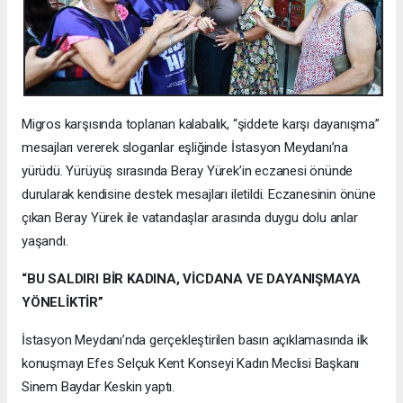
Migros karşısında toplanan kalabalık, “şiddete karşı dayanışma”
mesajları vererek sloganlar eşliğinde İstasyon Meydanı’na
yürüdü. Yürüyüş sırasında Beray Yürek’in eczanesi önünde
durularak kendisine destek mesajları iletildi. Eczanesinin önüne
çıkan Beray Yürek ile vatandaşlar arasında duygu dolu anlar
yaşandı.
“BU SALDIRI BİR KADINA, VİCDANA VE DAYANIŞMAYA
YÖNELİKTİR”
İstasyon Meydanı’nda gerçekleştirilen basın açıklamasında ilk
konuşmayı Efes Selçuk Kent Konseyi Kadın Meclisi Başkanı
Sinem Baydar Keskin yaptı.