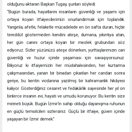
olduğunu aktaran Başkan Tugay, şunları söyledi:
“Bugün burada, hayatlarını insanların güvenliği ve yaşamı için
ortaya koyan itfaiyecilerimizi onurlandırmak için toplandık.
Yangınla, afetle, felaketle mücadelede en ön safta duran, hiçbir
tereddüt göstermeden kendini ateşe, dumana, yıkıntıya atan,
her gün canını ortaya koyan bir meslek grubundan söz
ediyoruz. Sizler yüzünüzü ateşe dönerken, yurttaşlarımızın can
güvenliği ve huzur içinde yaşaması için savaşıyorsunuz.
Biliyoruz ki itfaiyemizin her müdahalesinden, her kurtarma
çalışmasından, yanan bir binadan çıkarılan her candan sonra
geriye, bu kentin vicdanına yazılmış bir kahramanlık hikâyesi
kalıyor. Gösterdiğiniz cesaret ve fedakârlık sayesinde her yıl on
binlerce insanın evi, hayatı ve umudu korunuyor. Bu kentin size
minneti büyük. Bugün İzmir’in sahip olduğu dayanışma ruhunun
en güçlü temsilcileri sizlersiniz. Güçlü bir itfaiye, güven içinde
yaşayan bir İzmir demek.”