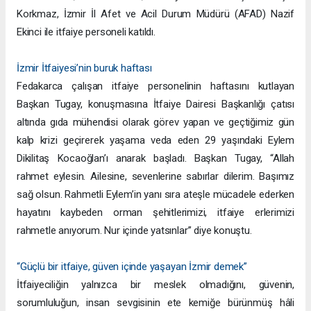
Korkmaz, İzmir İl Afet ve Acil Durum Müdürü (AFAD) Nazif
Ekinci ile itfaiye personeli katıldı.
İzmir İtfaiyesi’nin buruk haftası
Fedakarca çalışan itfaiye personelinin haftasını kutlayan
Başkan Tugay, konuşmasına İtfaiye Dairesi Başkanlığı çatısı
altında gıda mühendisi olarak görev yapan ve geçtiğimiz gün
kalp krizi geçirerek yaşama veda eden 29 yaşındaki Eylem
Dikilitaş Kocaoğlan’ı anarak başladı. Başkan Tugay, “Allah
rahmet eylesin. Ailesine, sevenlerine sabırlar dilerim. Başımız
sağ olsun. Rahmetli Eylem’in yanı sıra ateşle mücadele ederken
hayatını kaybeden orman şehitlerimizi, itfaiye erlerimizi
rahmetle anıyorum. Nur içinde yatsınlar” diye konuştu.
“Güçlü bir itfaiye, güven içinde yaşayan İzmir demek”
İtfaiyeciliğin yalnızca bir meslek olmadığını, güvenin,
sorumluluğun, insan sevgisinin ete kemiğe bürünmüş hâli