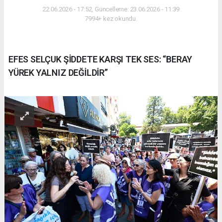
22.06.2026 - 17:52, Güncelleme: 23.06.2026 - 11:39
7994+ kez okundu.
EFES SELÇUK ŞİDDETE KARŞI TEK SES: “BERAY
YÜREK YALNIZ DEĞİLDİR”