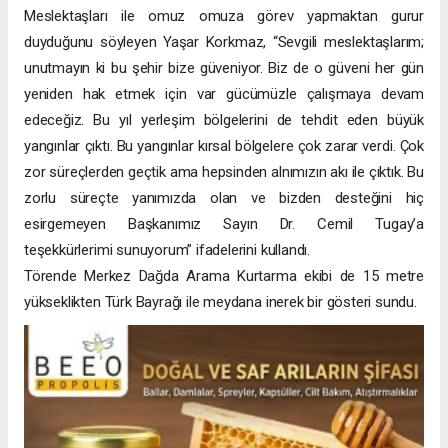
Meslektaşları ile omuz omuza görev yapmaktan gurur
duyduğunu söyleyen Yaşar Korkmaz, “Sevgili meslektaşlarım;
unutmayın ki bu şehir bize güveniyor. Biz de o güveni her gün
yeniden hak etmek için var gücümüzle çalışmaya devam
edeceğiz. Bu yıl yerleşim bölgelerini de tehdit eden büyük
yangınlar çıktı. Bu yangınlar kırsal bölgelere çok zarar verdi. Çok
zor süreçlerden geçtik ama hepsinden alnımızın akı ile çıktık. Bu
zorlu süreçte yanımızda olan ve bizden desteğini hiç
esirgemeyen Başkanımız Sayın Dr. Cemil Tugay’a
teşekkürlerimi sunuyorum” ifadelerini kullandı.
Törende Merkez Dağda Arama Kurtarma ekibi de 15 metre
yükseklikten Türk Bayrağı ile meydana inerek bir gösteri sundu.