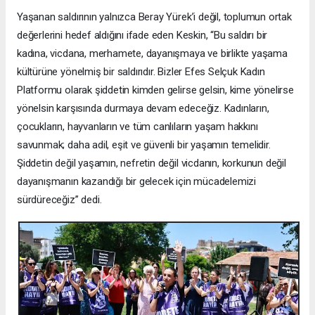
Yaşanan saldırının yalnızca Beray Yürek’i değil, toplumun ortak
değerlerini hedef aldığını ifade eden Keskin, “Bu saldırı bir
kadına, vicdana, merhamete, dayanışmaya ve birlikte yaşama
kültürüne yönelmiş bir saldırıdır. Bizler Efes Selçuk Kadın
Platformu olarak şiddetin kimden gelirse gelsin, kime yönelirse
yönelsin karşısında durmaya devam edeceğiz. Kadınların,
çocukların, hayvanların ve tüm canlıların yaşam hakkını
savunmak; daha adil, eşit ve güvenli bir yaşamın temelidir.
Şiddetin değil yaşamın, nefretin değil vicdanın, korkunun değil
dayanışmanın kazandığı bir gelecek için mücadelemizi
sürdüreceğiz” dedi.