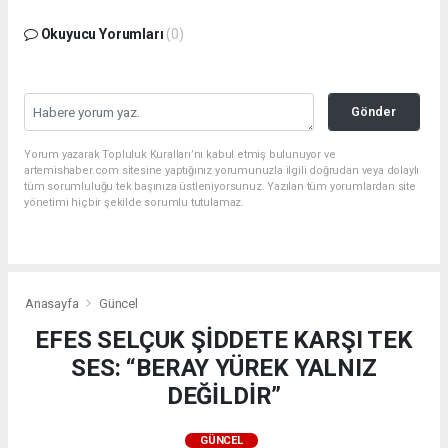
Okuyucu Yorumları
(0)
Gönder
Yorum yazarak Topluluk Kuralları’nı kabul etmiş bulunuyor ve
artemishaber.com sitesine yaptığınız yorumunuzla ilgili doğrudan veya dolaylı
tüm sorumluluğu tek başınıza üstleniyorsunuz. Yazılan tüm yorumlardan site
yönetimi hiçbir şekilde sorumlu tutulamaz.
Anasayfa
Güncel
EFES SELÇUK ŞİDDETE KARŞI TEK
SES: “BERAY YÜREK YALNIZ
DEĞİLDİR”
GÜNCEL