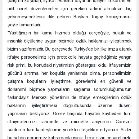
çalışma koşulları, liyakat esasına dayanan kariyer imkânları ve
adil ücret düzenlemeleri için gereken adımı atmaktan hiç
çekinmeyeceklerini dile getiren Başkan Tugay, konuşmasını
şöyle tamamladı:
“Yaptığınızın bir kamu hizmeti olduğu gerçeğiyle, hukuk ve
insanlık ölçülerine uygun biçimde özlük haklarınızı iyileştirmek
bizim vazifemizdir. Bu çerçevede Türkiye’de bir ilke imza atarak
itfaiye personelimiz için protokolle hayata geçirdiğimiz yangın
risk primi, bu konudaki niyetimizin göstergesi oldu. İtfaiyemizin
gücünü artırma, her koşulda yanlarında olma, personelimizin
çalışma koşullarını iyileştirme, görevlerini en güvenli ve
donanımlı biçimde yapmalarını sağlama sorumluluğumuzun
farkındayız. Merkezi yönetimin de itfaiye emekçilerinin özlük
haklarının iyileştirilmesi doğrultusunda üzerine düşeni
yapmasını bekliyoruz. Görev başında hayatını kaybeden tüm
itfaiyecilerimizi rahmetle ve minnetle anıyorum. Görevini
sürdüren tüm kardeşlerime yürekten teşekkür ediyorum. Sizler
bu şehrin görünmez kahramanlarısınız. İzmir sizin cesaretinizle