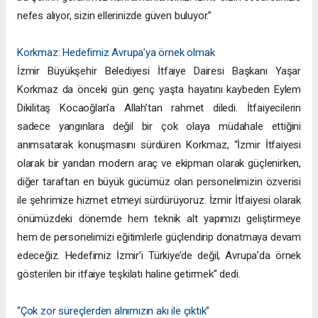
nefes alıyor, sizin ellerinizde güven buluyor.”
Korkmaz: Hedefimiz Avrupa’ya örnek olmak
İzmir Büyükşehir Belediyesi İtfaiye Dairesi Başkanı Yaşar
Korkmaz da önceki gün genç yaşta hayatını kaybeden Eylem
Dikilitaş Kocaoğlan’a Allah’tan rahmet diledi. İtfaiyecilerin
sadece yangınlara değil bir çok olaya müdahale ettiğini
anımsatarak konuşmasını sürdüren Korkmaz, “İzmir İtfaiyesi
olarak bir yandan modern araç ve ekipman olarak güçlenirken,
diğer taraftan en büyük gücümüz olan personelimizin özverisi
ile şehrimize hizmet etmeyi sürdürüyoruz. İzmir İtfaiyesi olarak
önümüzdeki dönemde hem teknik alt yapımızı geliştirmeye
hem de personelimizi eğitimlerle güçlendirip donatmaya devam
edeceğiz. Hedefimiz İzmir’i Türkiye’de değil, Avrupa’da örnek
gösterilen bir itfaiye teşkilatı haline getirmek” dedi.
“Çok zor süreçlerden alnımızın akı ile çıktık”