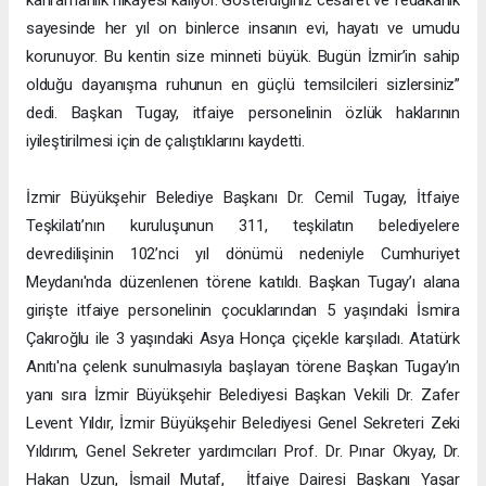
kahramanlık hikâyesi kalıyor. Gösterdiğiniz cesaret ve fedakârlık
sayesinde her yıl on binlerce insanın evi, hayatı ve umudu
korunuyor. Bu kentin size minneti büyük. Bugün İzmir’in sahip
olduğu dayanışma ruhunun en güçlü temsilcileri sizlersiniz”
dedi. Başkan Tugay, itfaiye personelinin özlük haklarının
iyileştirilmesi için de çalıştıklarını kaydetti.
İzmir Büyükşehir Belediye Başkanı Dr. Cemil Tugay, İtfaiye
Teşkilatı’nın kuruluşunun 311, teşkilatın belediyelere
devredilişinin 102’nci yıl dönümü nedeniyle Cumhuriyet
Meydanı'nda düzenlenen törene katıldı. Başkan Tugay’ı alana
girişte itfaiye personelinin çocuklarından 5 yaşındaki İsmira
Çakıroğlu ile 3 yaşındaki Asya Honça çiçekle karşıladı. Atatürk
Anıtı'na çelenk sunulmasıyla başlayan törene Başkan Tugay’ın
yanı sıra İzmir Büyükşehir Belediyesi Başkan Vekili Dr. Zafer
Levent Yıldır, İzmir Büyükşehir Belediyesi Genel Sekreteri Zeki
Yıldırım, Genel Sekreter yardımcıları Prof. Dr. Pınar Okyay, Dr.
Hakan Uzun, İsmail Mutaf, İtfaiye Dairesi Başkanı Yaşar