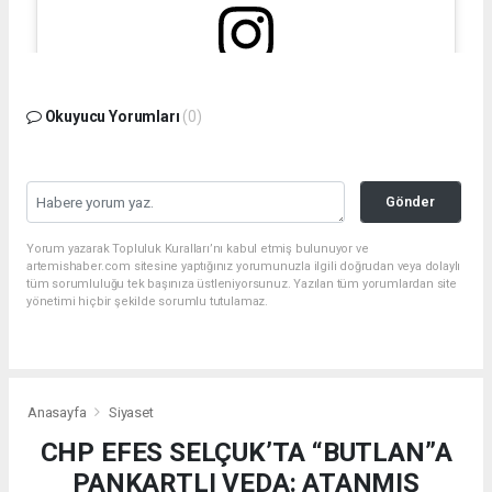
Bu gönderiyi Instagram'da gör
Okuyucu Yorumları
(0)
Gönder
Yorum yazarak Topluluk Kuralları’nı kabul etmiş bulunuyor ve
artemishaber.com sitesine yaptığınız yorumunuzla ilgili doğrudan veya dolaylı
tüm sorumluluğu tek başınıza üstleniyorsunuz. Yazılan tüm yorumlardan site
yönetimi hiçbir şekilde sorumlu tutulamaz.
Filiz Ceritoğlu Sengel (@filizceritoglusengel)'in paylaştığı bir gönderi
Anasayfa
Siyaset
CHP EFES SELÇUK’TA “BUTLAN”A
PANKARTLI VEDA: ATANMIŞ