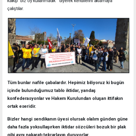
kalkıp “biz oy kullanmadık” diyerek kendilerini aklamaya
çalıştılar.
Tüm bunlar nafile çabalardır. Hepimiz biliyoruz ki bugün
içinde bulunduğumuz tablo iktidar, yandaş
konfederasyonlar ve Hakem Kurulundan oluşan ittifakın
ortak eseridir.
Bizler hangi sendikanın üyesi olursak olalım günden güne
daha fazla yoksullaşırken iktidar sözcüleri bozuk bir plak
gibi aynı nakaratı tekrarlayıp duruyorlar.