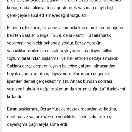
Efes Selçuk Belediye Başkanı Filiz Ceritoğlu Sengel ise yaptığı
konuşmada saldırıya tepki göstererek yaşanan olayın hiçbir
gerekçeyle kabul edilemeyeceğini vurguladı.
Bir insan, bir kadın, bir anne ve bir hukukçu olarak konuştuğunu
belirten Başkan Sengel, “Bu iş cana kasttır. Tasarlanarak
yapılmıştır ve hiçbir bahanesi yoktur. Beray Yürek’in
yaşadıklarını bilen biri olarak söylüyorum; bu olayın failleri
toplum tarafından dışlanmalı ve hak ettikleri cezayı almalıdır.
Saldırıyı gerçekleştiren kişinin belediye çalışanı olmasından
büyük üzüntü ve utanç duyuyorum. Kurumumuz gerekli
işlemleri derhal gerçekleştirmiştir. Ancak bundan sonrası
yalnızca hukukun değil, toplumun da sorumluluğudur” ifadelerini
kullandı.
Basın açıklaması, Beray Yürek’e destek mesajları ve kadına,
canlılara ve yaşam hakkına yönelik her türlü şiddete karşı
dayanışma çağrılarıyla sona erdi.