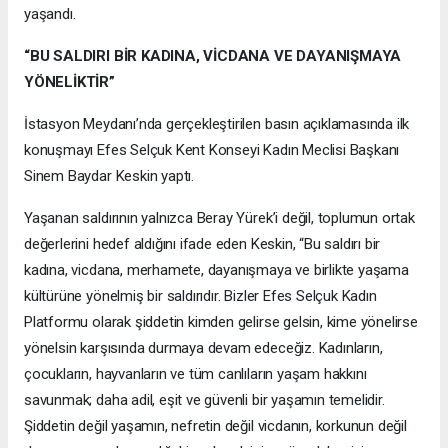
yaşandı.
“BU SALDIRI BİR KADINA, VİCDANA VE DAYANIŞMAYA
YÖNELİKTİR”
İstasyon Meydanı’nda gerçekleştirilen basın açıklamasında ilk
konuşmayı Efes Selçuk Kent Konseyi Kadın Meclisi Başkanı
Sinem Baydar Keskin yaptı.
Yaşanan saldırının yalnızca Beray Yürek’i değil, toplumun ortak
değerlerini hedef aldığını ifade eden Keskin, “Bu saldırı bir
kadına, vicdana, merhamete, dayanışmaya ve birlikte yaşama
kültürüne yönelmiş bir saldırıdır. Bizler Efes Selçuk Kadın
Platformu olarak şiddetin kimden gelirse gelsin, kime yönelirse
yönelsin karşısında durmaya devam edeceğiz. Kadınların,
çocukların, hayvanların ve tüm canlıların yaşam hakkını
savunmak; daha adil, eşit ve güvenli bir yaşamın temelidir.
Şiddetin değil yaşamın, nefretin değil vicdanın, korkunun değil