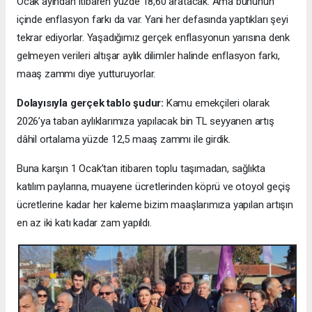
Ocak ayından itibaren yüzde 18,60 aratacak. Ama bununun
içinde enflasyon farkı da var. Yani her defasında yaptıkları şeyi
tekrar ediyorlar. Yaşadığımız gerçek enflasyonun yarısına denk
gelmeyen verileri altışar aylık dilimler halinde enflasyon farkı,
maaş zammı diye yutturuyorlar.
Dolayısıyla gerçek tablo şudur:
Kamu emekçileri olarak
2026’ya taban aylıklarımıza yapılacak bin TL seyyanen artış
dâhil ortalama yüzde 12,5 maaş zammı ile girdik.
Buna karşın 1 Ocak’tan itibaren toplu taşımadan, sağlıkta
katılım paylarına, muayene ücretlerinden köprü ve otoyol geçiş
ücretlerine kadar her kaleme bizim maaşlarımıza yapılan artışın
en az iki katı kadar zam yapıldı.