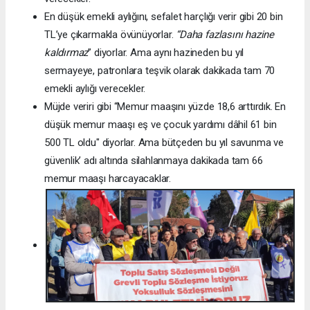
En düşük emekli aylığını, sefalet harçlığı verir gibi 20 bin
TL’ye çıkarmakla övünüyorlar.
“Daha fazlasını hazine
kaldırmaz
” diyorlar. Ama aynı hazineden bu yıl
sermayeye, patronlara teşvik olarak dakikada tam 70
emekli aylığı verecekler.
Müjde veriri gibi “Memur maaşını yüzde 18,6 arttırdık. En
düşük memur maaşı eş ve çocuk yardımı dâhil 61 bin
500 TL oldu" diyorlar. Ama bütçeden bu yıl savunma ve
güvenlik’ adı altında silahlanmaya dakikada tam 66
memur maaşı harcayacaklar.