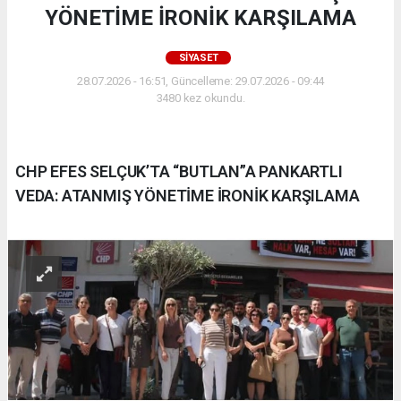
YÖNETİME İRONİK KARŞILAMA
SIYASET
28.07.2026 - 16:51, Güncelleme: 29.07.2026 - 09:44
3480 kez okundu.
CHP EFES SELÇUK’TA “BUTLAN”A PANKARTLI
VEDA: ATANMIŞ YÖNETİME İRONİK KARŞILAMA