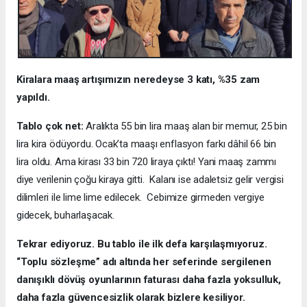
Kiralara maaş artışımızın neredeyse 3 katı, %35 zam
yapıldı.
Tablo çok net:
Aralıkta 55 bin lira maaş alan bir memur, 25 bin
lira kira ödüyordu. Ocak’ta maaşı enflasyon farkı dâhil 66 bin
lira oldu. Ama kirası 33 bin 720 liraya çıktı! Yani maaş zammı
diye verilenin çoğu kiraya gitti. Kalanı ise adaletsiz gelir vergisi
dilimleri ile lime lime edilecek. Cebimize girmeden vergiye
gidecek, buharlaşacak.
Tekrar ediyoruz. Bu tablo ile ilk defa karşılaşmıyoruz.
“Toplu sözleşme” adı altında her seferinde sergilenen
danışıklı dövüş oyunlarının faturası daha fazla yoksulluk,
daha fazla güvencesizlik olarak bizlere kesiliyor.