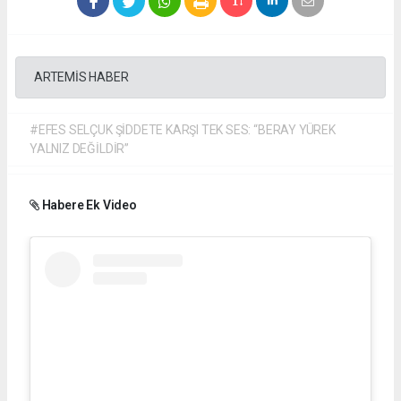
ARTEMİS HABER
#EFES SELÇUK ŞİDDETE KARŞI TEK SES: “BERAY YÜREK
YALNIZ DEĞİLDİR”
Habere Ek Video