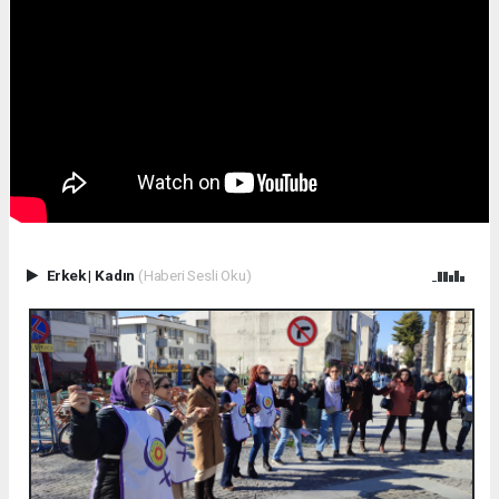
Erkek
|
Kadın
(Haberi Sesli Oku)