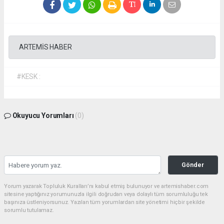
ARTEMİS HABER
#KESK :
Okuyucu Yorumları
(0)
Gönder
Yorum yazarak Topluluk Kuralları’nı kabul etmiş bulunuyor ve artemishaber.com
sitesine yaptığınız yorumunuzla ilgili doğrudan veya dolaylı tüm sorumluluğu tek
başınıza üstleniyorsunuz. Yazılan tüm yorumlardan site yönetimi hiçbir şekilde
sorumlu tutulamaz.