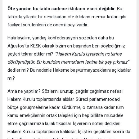
Öte yandan bu tablo sadece iktidarın eseri değildir.
Bu
tabloda yıllardır bir sendikadan öte iktidarın memur kolları gibi
faaliyet yürütenlerin de önemli payı vardır.
Hatırlayalım, yandaş konfederasyon sözcüleri daha bu
Ağustos’ta KESK olarak bizim en başından beri söylediğimiz
şeyleri tekrar ettiler mi?
“Hakem Kurulu işverenin noterine
dönüşmüştür. Bu kuruldan memurların lehine bir şey çıkmaz”
dediler mi? Bu nedenle Hakeme başvurmayacaklarını açıkladılar
mı?
Ama ne yaptılar? Sözlerini unutup, çağrılır çağrılmaz nefesi
Hakem Kurulu toplantısında aldılar. Süreci parlamentodaki
bütçe görüşmelerine kadar sürdürme, o zamana kadar tüm
kamu emekçilerinin ortak talepleri için hep birlikte mücadele
etme çağrılarımıza kulak tıkadılar. İşverenin noteri dedikleri
Hakem Kurulu toplantısına katıldılar. İş işten geçtikten sonra da