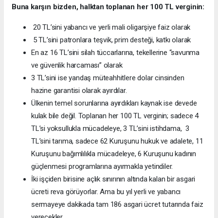
Buna karşın bizden, halktan toplanan her 100 TL verginin:
20 TL’sini yabancı ve yerli mali oligarşiye faiz olarak
5 TL’sini patronlara teşvik, prim desteği, katkı olarak
En az 16 TL’sini silah tüccarlarına, tekellerine “savunma
ve güvenlik harcaması” olarak
3 TL’sini ise yandaş müteahhitlere dolar cinsinden
hazine garantisi olarak ayırdılar.
Ülkenin temel sorunlarına ayırdıkları kaynak ise devede
kulak bile değil. Toplanan her 100 TL verginin; sadece 4
TL’si yoksullukla mücadeleye, 3 TL’sini istihdama, 3
TL’sini tarıma, sadece 62 Kuruşunu hukuk ve adalete, 11
Kuruşunu bağımlılıkla mücadeleye, 6 Kuruşunu kadının
güçlenmesi programlarına ayırmakla yetindiler.
İki işçiden birisine açlık sınırının altında kalan bir asgari
ücreti reva görüyorlar. Ama bu yıl yerli ve yabancı
sermayeye dakikada tam 186 asgari ücret tutarında faiz
verecekler.