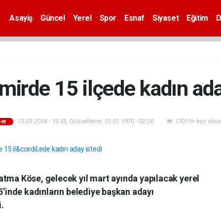
Asayiş
Güncel
Yerel
Spor
Esnaf
Siyaset
Eğitim
D
mirde 15 ilçede kadın ada
13.09.2018 - 15:43, Güncelleme: 01.01.1970 - 02:00
17015+ kez okun
set
atma Köse, gelecek yıl mart ayında yapılacak yerel
15’inde kadınların belediye başkan adayı
i.