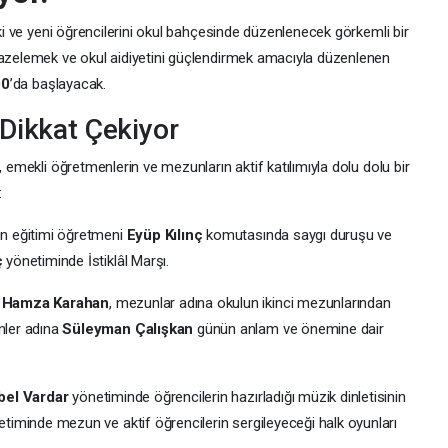
ski ve yeni öğrencilerini okul bahçesinde düzenlenecek görkemli bir
tazelemek ve okul aidiyetini güçlendirmek amacıyla düzenlenen
00
’da başlayacak.
Dikkat Çekiyor
, emekli öğretmenlerin ve mezunların aktif katılımıyla dolu dolu bir
:
n eğitimi öğretmeni
Eyüp Kılınç
komutasında saygı duruşu ve
ç
yönetiminde İstiklâl Marşı.
ü
Hamza Karahan
, mezunlar adına okulun ikinci mezunlarından
nler adına
Süleyman Çalışkan
günün anlam ve önemine dair
bel Vardar
yönetiminde öğrencilerin hazırladığı müzik dinletisinin
timinde mezun ve aktif öğrencilerin sergileyeceği halk oyunları