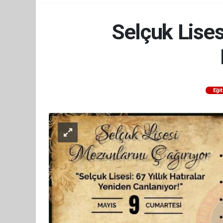
Selçuk Lises
Eği