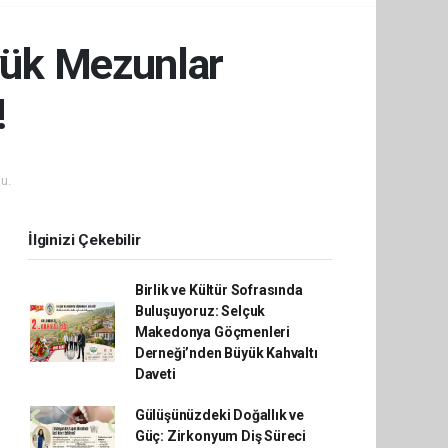
üyük Mezunlar
!
u.
İlginizi Çekebilir
Birlik ve Kültür Sofrasında
Buluşuyoruz: Selçuk
Makedonya Göçmenleri
Derneği’nden Büyük Kahvaltı
Daveti
Gülüşünüzdeki Doğallık ve
Güç: Zirkonyum Diş Süreci