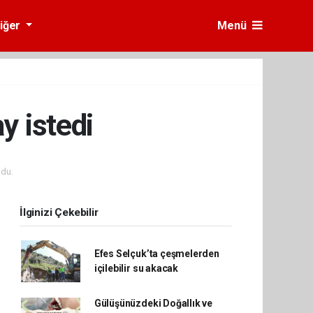
iğer
Menü
y istedi
du.
İlginizi Çekebilir
Efes Selçuk’ta çeşmelerden
içilebilir su akacak
Gülüşünüzdeki Doğallık ve