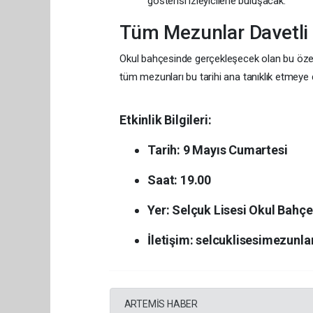
gösterisi izleyicilerle buluşacak.
Tüm Mezunlar Davetli
Okul bahçesinde gerçekleşecek olan bu özel 
tüm mezunları bu tarihi ana tanıklık etmeye d
Etkinlik Bilgileri:
Tarih:
9 Mayıs Cumartesi
Saat:
19.00
Yer:
Selçuk Lisesi Okul Bahçe
İletişim:
selcuklisesimezunl
ARTEMİS HABER