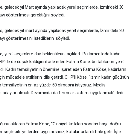
 gelecek yıl Mart ayında yapılacak yerel seçimlerde, İzmir’deki 30
ayı gösterilmesi gerektiğini söyledi.
 gelecek yıl mart ayında yapılacak yerel seçimlerde, İzmir’deki 30
yı gösterilmesini istediklerini söyledi.
yerel seçimlere dair beklentilerini açıkladı. Parlamentoda kadın
 CHP’de de düşük kaldığını ifade eden Fatma Köse, bu tablonun yerel
ledi. Kadın temsiliyetinin önemine işaret eden Fatma Köse, kadınların
için mücadele ettiklerini dile getirdi. CHP’li Köse, “İzmir, kadın gücünün
n temsiliyetinin en az yüzde 50 olmasını istiyoruz. Meclis
dın adaylar olmalı. Devamında da fermuar sistemi uygulanmalı” dedi.
uğunu aktaran Fatma Köse, “Cinsiyet kotaları sondan başa doğru
seçilebilir yerlerden uygularsanız, kotalar anlamlı hale gelir. İşte