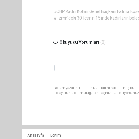
#CHP Kadın Kolları Genel Başkanı Fatma Kös
# İzmir’deki 30 ilçenin 15’inde kadınların bel
Okuyucu Yorumları
(0)
Yorum yazarak Topluluk Kuralları’nı kabul etmiş bulu
dolaylı tüm sorumluluğu tek başınıza üstleniyorsunuz
Anasayfa
Eğitim