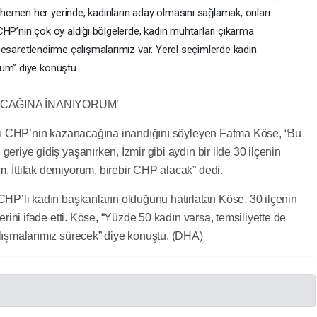
hemen her yerinde, kadınların aday olmasını sağlamak, onları
HP’nin çok oy aldığı bölgelerde, kadın muhtarları çıkarma
rı cesaretlendirme çalışmalarımız var. Yerel seçimlerde kadın
rum” diye konuştu.
LACAĞINA İNANIYORUM’
rını CHP’nin kazanacağına inandığını söyleyen Fatma Köse, “Bu
riye gidiş yaşanırken, İzmir gibi aydın bir ilde 30 ilçenin
 İttifak demiyorum, birebir CHP alacak” dedi.
CHP’li kadın başkanların olduğunu hatırlatan Köse, 30 ilçenin
erini ifade etti. Köse, “Yüzde 50 kadın varsa, temsiliyette de
lışmalarımız sürecek” diye konuştu. (DHA)