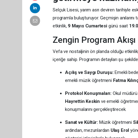
Selçuk Lisesi, yarım asrı deviren tarihiyle e
programla buluşturuyor. Geçmişin anılarını 
etkinlik,
9 Mayıs Cumartesi
günü saat
19.
Zengin Program Akışı 
Vefa ve nostaljinin ön planda olduğu etkinlik
içeriğe sahip. Programın detayları şu şekilde
Açılış ve Saygı Duruşu:
Emekli bede
emekli müzik öğretmeni
Fatma Kılın
Protokol Konuşmaları:
Okul müdür
Hayrettin Keskin
ve emekli öğretme
konuşmalarını gerçekleştirecek.
Sanat ve Kültür:
Müzik öğretmeni
Si
ardından, mezunlardan
Ulaş Erol
yöne