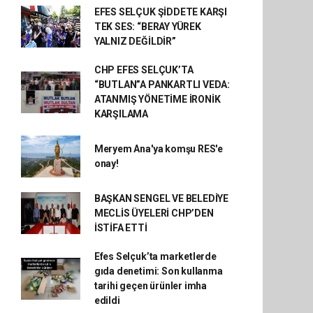
EFES SELÇUK ŞİDDETE KARŞI
TEK SES: “BERAY YÜREK
YALNIZ DEĞİLDİR”
CHP EFES SELÇUK’TA
“BUTLAN”A PANKARTLI VEDA:
ATANMIŞ YÖNETİME İRONİK
KARŞILAMA
Meryem Ana'ya komşu RES'e
onay!
BAŞKAN SENGEL VE BELEDİYE
MECLİS ÜYELERİ CHP’DEN
İSTİFA ETTİ
Efes Selçuk’ta marketlerde
gıda denetimi: Son kullanma
tarihi geçen ürünler imha
edildi