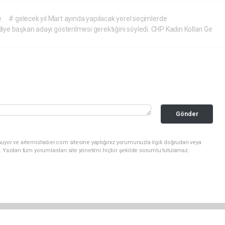
e
# gelecek yıl Mart ayında yapılacak yerel seçimlerde
ediye başkan adayı gösterilmesi gerektiğini söyledi. CHP Kadın Kolları Ge
Gönder
nuyor ve artemishaber.com sitesine yaptığınız yorumunuzla ilgili doğrudan veya
. Yazılan tüm yorumlardan site yönetimi hiçbir şekilde sorumlu tutulamaz.