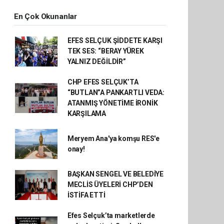
En Çok Okunanlar
EFES SELÇUK ŞİDDETE KARŞI
TEK SES: “BERAY YÜREK
YALNIZ DEĞİLDİR”
CHP EFES SELÇUK’TA
“BUTLAN”A PANKARTLI VEDA:
ATANMIŞ YÖNETİME İRONİK
KARŞILAMA
Meryem Ana'ya komşu RES'e
onay!
BAŞKAN SENGEL VE BELEDİYE
MECLİS ÜYELERİ CHP’DEN
İSTİFA ETTİ
Efes Selçuk’ta marketlerde