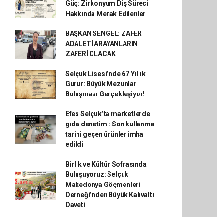
Güç: Zirkonyum Diş Süreci
Hakkında Merak Edilenler
BAŞKAN SENGEL: ZAFER
ADALETİ ARAYANLARIN
ZAFERİ OLACAK
Selçuk Lisesi’nde 67 Yıllık
Gurur: Büyük Mezunlar
Buluşması Gerçekleşiyor!
Efes Selçuk’ta marketlerde
gıda denetimi: Son kullanma
tarihi geçen ürünler imha
edildi
Birlik ve Kültür Sofrasında
Buluşuyoruz: Selçuk
Makedonya Göçmenleri
Derneği’nden Büyük Kahvaltı
Daveti