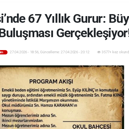
i’nde 67 Yıllık Gurur: B
Buluşması Gerçekleşiyor
27.04.2026 - 18:56, Güncelleme: 27.04.2026 - 20:12
3577+ kez okund
tim