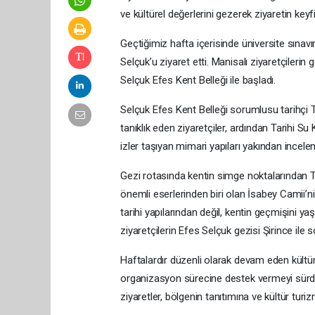
ve kültürel değerlerini gezerek ziyaretin keyfin
Geçtiğimiz hafta içerisinde üniversite sınav
Selçuk’u ziyaret etti. Manisalı ziyaretçilerin
Selçuk Efes Kent Belleği ile başladı.
Selçuk Efes Kent Belleği sorumlusu tarihçi To
tanıklık eden ziyaretçiler, ardından Tarihi
izler taşıyan mimari yapıları yakından incelem
Gezi rotasında kentin simge noktalarından Ta
önemli eserlerinden biri olan İsabey Camii’ni
tarihi yapılarından değil, kentin geçmişini ya
ziyaretçilerin Efes Selçuk gezisi Şirince ile 
Haftalardır düzenli olarak devam eden kültür
organizasyon sürecine destek vermeyi sürdür
ziyaretler, bölgenin tanıtımına ve kültür tu