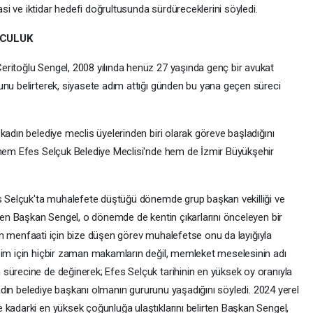
i ve iktidar hedefi doğrultusunda sürdüreceklerini söyledi.
LCULUK
ritoğlu Sengel, 2008 yılında henüz 27 yaşında genç bir avukat
unu belirterek, siyasete adım attığı günden bu yana geçen süreci
kadın belediye meclis üyelerinden biri olarak göreve başladığını
 hem Efes Selçuk Belediye Meclisi'nde hem de İzmir Büyükşehir
es Selçuk'ta muhalefete düştüğü dönemde grup başkan vekilliği ve
rten Başkan Sengel, o dönemde de kentin çıkarlarını önceleyen bir
entin menfaati için bize düşen görev muhalefetse onu da layığıyla
zim için hiçbir zaman makamların değil, memleket meselesinin adı
sürecine de değinerek; Efes Selçuk tarihinin en yüksek oy oranıyla
 kadın belediye başkanı olmanın gururunu yaşadığını söyledi. 2024 yerel
 kadarki en yüksek çoğunluğa ulaştıklarını belirten Başkan Sengel,