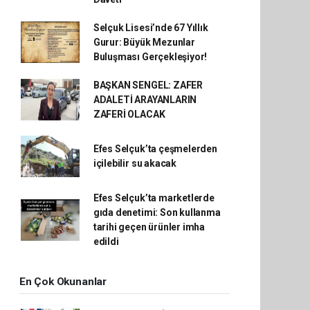
Selçuk Lisesi’nde 67 Yıllık
Gurur: Büyük Mezunlar
Buluşması Gerçekleşiyor!
BAŞKAN SENGEL: ZAFER
ADALETİ ARAYANLARIN
ZAFERİ OLACAK
Efes Selçuk’ta çeşmelerden
içilebilir su akacak
Efes Selçuk’ta marketlerde
gıda denetimi: Son kullanma
tarihi geçen ürünler imha
edildi
En Çok Okunanlar