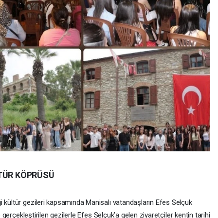
LTÜR KÖPRÜSÜ
i kültür gezileri kapsamında Manisalı vatandaşların Efes Selçuk
e gerçekleştirilen gezilerle Efes Selçuk’a gelen ziyaretçiler kentin tarihi