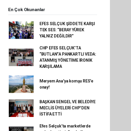
En Çok Okunanlar
EFES SELÇUK ŞİDDETE KARŞI
TEK SES: “BERAY YÜREK
YALNIZ DEĞİLDİR”
CHP EFES SELÇUK’TA
“BUTLAN”A PANKARTLI VEDA:
ATANMIŞ YÖNETİME İRONİK
KARŞILAMA
Meryem Ana'ya komşu RES'e
onay!
BAŞKAN SENGEL VE BELEDİYE
MECLİS ÜYELERİ CHP’DEN
İSTİFA ETTİ
Efes Selçuk’ta marketlerde