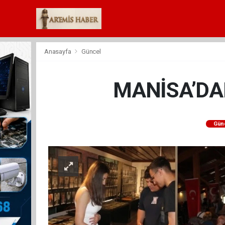
Anasayfa
Güncel
MANİSA’DA
Gün