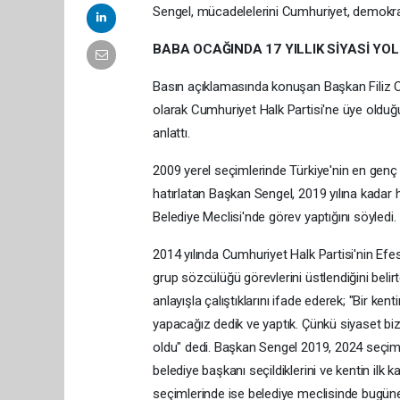
Sengel, mücadelelerini Cumhuriyet, demokras
BABA OCAĞINDA 17 YILLIK SİYASİ YO
Basın açıklamasında konuşan Başkan Filiz Ce
olarak Cumhuriyet Halk Partisi'ne üye olduğ
anlattı.
2009 yerel seçimlerinde Türkiye'nin en genç 
hatırlatan Başkan Sengel, 2019 yılına kadar
Belediye Meclisi'nde görev yaptığını söyledi.
2014 yılında Cumhuriyet Halk Partisi'nin Ef
grup sözcülüğü görevlerini üstlendiğini beli
anlayışla çalıştıklarını ifade ederek; "Bir k
yapacağız dedik ve yaptık. Çünkü siyaset bi
oldu" dedi. Başkan Sengel 2019, 2024 seçim 
belediye başkanı seçildiklerini ve kentin ilk
seçimlerinde ise belediye meclisinde bugüne