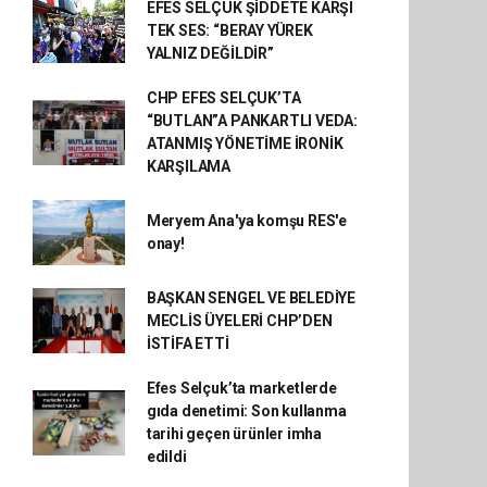
EFES SELÇUK ŞİDDETE KARŞI
TEK SES: “BERAY YÜREK
YALNIZ DEĞİLDİR”
CHP EFES SELÇUK’TA
“BUTLAN”A PANKARTLI VEDA:
ATANMIŞ YÖNETİME İRONİK
KARŞILAMA
Meryem Ana'ya komşu RES'e
onay!
BAŞKAN SENGEL VE BELEDİYE
MECLİS ÜYELERİ CHP’DEN
İSTİFA ETTİ
Efes Selçuk’ta marketlerde
gıda denetimi: Son kullanma
tarihi geçen ürünler imha
edildi