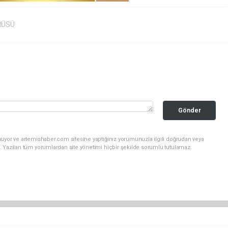
RÜSÜ
Gönder
nuyor ve artemishaber.com sitesine yaptığınız yorumunuzla ilgili doğrudan veya
. Yazılan tüm yorumlardan site yönetimi hiçbir şekilde sorumlu tutulamaz.