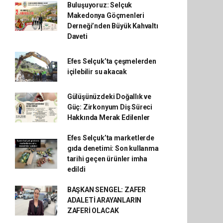
Buluşuyoruz: Selçuk
Makedonya Göçmenleri
Derneği’nden Büyük Kahvaltı
Daveti
Efes Selçuk’ta çeşmelerden
içilebilir su akacak
Gülüşünüzdeki Doğallık ve
Güç: Zirkonyum Diş Süreci
Hakkında Merak Edilenler
Efes Selçuk’ta marketlerde
gıda denetimi: Son kullanma
tarihi geçen ürünler imha
edildi
BAŞKAN SENGEL: ZAFER
ADALETİ ARAYANLARIN
ZAFERİ OLACAK