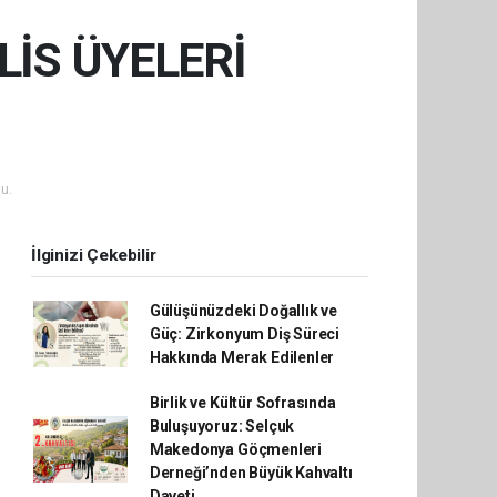
İS ÜYELERİ
u.
İlginizi Çekebilir
Gülüşünüzdeki Doğallık ve
Güç: Zirkonyum Diş Süreci
Hakkında Merak Edilenler
Birlik ve Kültür Sofrasında
Buluşuyoruz: Selçuk
Makedonya Göçmenleri
Derneği’nden Büyük Kahvaltı
Daveti