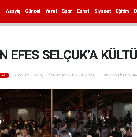
Asayiş
Güncel
Yerel
Spor
Esnaf
Siyaset
Eğitim
D
N EFES SELÇUK’A KÜLT
15.05.2026 - 09:14, Güncelleme: 15.05.2026 - 09:41
6222+ kez okun
cel