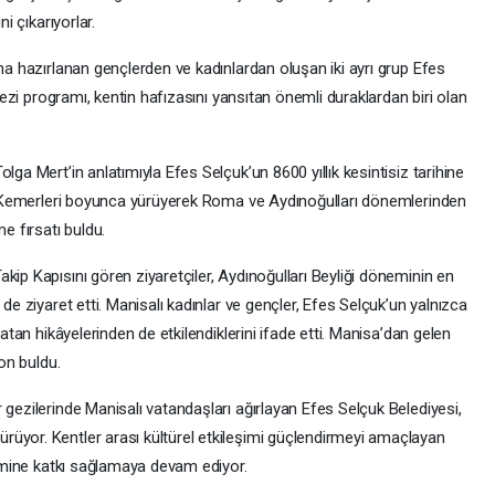
i çıkarıyorlar.
ına hazırlanan gençlerden ve kadınlardan oluşan iki ayrı grup Efes
 gezi programı, kentin hafızasını yansıtan önemli duraklardan biri olan
lga Mert’in anlatımıyla Efes Selçuk’un 8600 yıllık kesintisiz tarihine
 Su Kemerleri boyunca yürüyerek Roma ve Aydınoğulları dönemlerinden
e fırsatı buldu.
kip Kapısını gören ziyaretçiler, Aydınoğulları Beyliği döneminin en
 de ziyaret etti. Manisalı kadınlar ve gençler, Efes Selçuk’un yalnızca
şatan hikâyelerinden de etkilendiklerini ifade etti. Manisa’dan gelen
son buldu.
 gezilerinde Manisalı vatandaşları ağırlayan Efes Selçuk Belediyesi,
üyor. Kentler arası kültürel etkileşimi güçlendirmeyi amaçlayan
rizmine katkı sağlamaya devam ediyor.