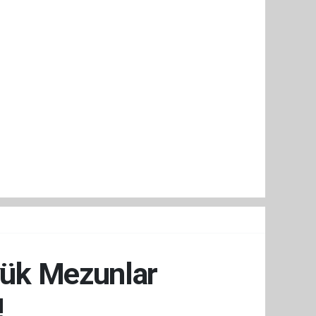
üyük Mezunlar
!