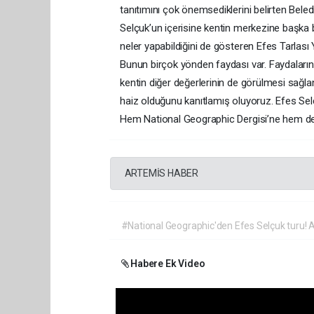
tanıtımını çok önemsediklerini belirten Bele
Selçuk’un içerisine kentin merkezine başka bi
neler yapabildiğini de gösteren Efes Tarlas
Bunun birçok yönden faydası var. Faydaları
kentin diğer değerlerinin de görülmesi sağla
haiz olduğunu kanıtlamış oluyoruz. Efes Selç
Hem National Geographic Dergisi’ne hem de 
ARTEMİS HABER
#National Geographic'den Efes Selçuk turu! A
Habere Ek Video