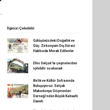
u.
İlginizi Çekebilir
Gülüşünüzdeki Doğallık ve
Güç: Zirkonyum Diş Süreci
Hakkında Merak Edilenler
Efes Selçuk’ta çeşmelerden
içilebilir su akacak
Birlik ve Kültür Sofrasında
Buluşuyoruz: Selçuk
Makedonya Göçmenleri
Derneği’nden Büyük Kahvaltı
Daveti