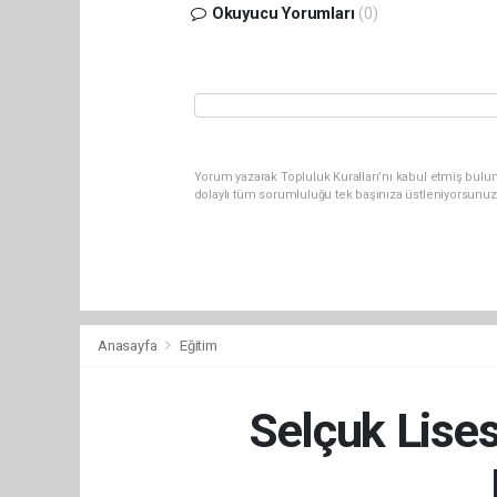
Okuyucu Yorumları
(0)
Yorum yazarak Topluluk Kuralları’nı kabul etmiş bulu
dolaylı tüm sorumluluğu tek başınıza üstleniyorsunuz
Anasayfa
Eğitim
Selçuk Lises