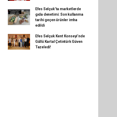
Efes Selçuk’ta marketlerde
gıda denetimi: Son kullanma
tarihi geçen ürünler imha
edildi
Efes Selçuk Kent Konseyi’nde
Güllü Kartal Çetintürk Güven
Tazeledi!