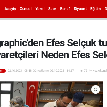
Asayiş
Güncel
Yerel
Spor
Esnaf
Siyaset
Eğitim
D
raphic'den Efes Selçuk tu
yaretçileri Neden Efes Sel
02.10.2023 - 08:48, Güncelleme: 02.10.2023 - 14:27
7514+ kez okund
el