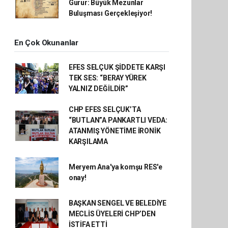
Gurur: Büyük Mezunlar
Buluşması Gerçekleşiyor!
En Çok Okunanlar
EFES SELÇUK ŞİDDETE KARŞI
TEK SES: “BERAY YÜREK
YALNIZ DEĞİLDİR”
CHP EFES SELÇUK’TA
“BUTLAN”A PANKARTLI VEDA:
ATANMIŞ YÖNETİME İRONİK
KARŞILAMA
Meryem Ana'ya komşu RES'e
onay!
BAŞKAN SENGEL VE BELEDİYE
MECLİS ÜYELERİ CHP’DEN
İSTİFA ETTİ