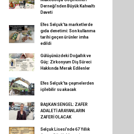
Derneği’nden Büyük Kahvaltı
Daveti
Efes Selçuk’ta marketlerde
gıda denetimi: Son kullanma
tarihi geçen ürünler imha
edildi
Gülüşünüzdeki Doğallık ve
Güç: Zirkonyum Diş Süreci
Hakkında Merak Edilenler
Efes Selçuk’ta çeşmelerden
içilebilir su akacak
BAŞKAN SENGEL: ZAFER
ADALETİ ARAYANLARIN
ZAFERİ OLACAK
Selçuk Lisesi’nde 67 Yıllık