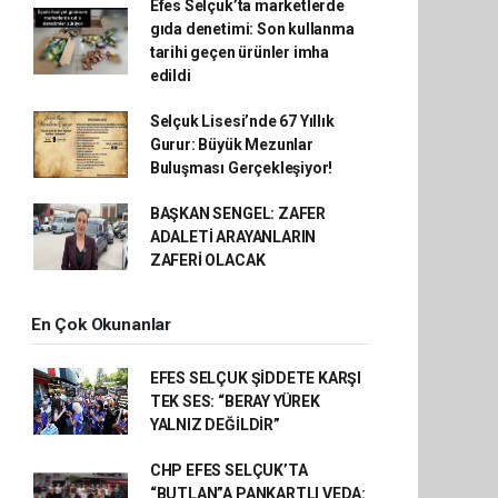
Efes Selçuk’ta marketlerde
gıda denetimi: Son kullanma
tarihi geçen ürünler imha
edildi
Selçuk Lisesi’nde 67 Yıllık
Gurur: Büyük Mezunlar
Buluşması Gerçekleşiyor!
BAŞKAN SENGEL: ZAFER
ADALETİ ARAYANLARIN
ZAFERİ OLACAK
En Çok Okunanlar
EFES SELÇUK ŞİDDETE KARŞI
TEK SES: “BERAY YÜREK
YALNIZ DEĞİLDİR”
CHP EFES SELÇUK’TA
“BUTLAN”A PANKARTLI VEDA: