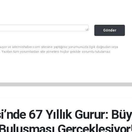
Gönder
nuyor ve artemishaber.com sitesine yaptığınız yorumunuzla ilgili doğrudan veya
. Yazılan tüm yorumlardan site yönetimi hiçbir şekilde sorumlu tutulamaz.
i’nde 67 Yıllık Gurur: B
Buluşması Gerçekleşiyor