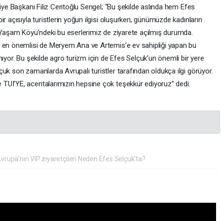
diye Başkanı Filiz Ceritoğlu Sengel; “Bu şekilde aslında hem Efes
r açısıyla turistlerin yoğun ilgisi oluşurken, günümüzde kadınların
ı Yaşam Köyü’ndeki bu eserlerimiz de ziyarete açılmış durumda.
n en önemlisi de Meryem Ana ve Artemis’e ev sahipliği yapan bu
nıyor. Bu şekilde agro turizm için de Efes Selçuk’un önemli bir yere
uk son zamanlarda Avrupalı turistler tarafından oldukça ilgi görüyor.
TUI’YE, acentalarımızın hepsine çok teşekkür ediyoruz” dedi.
vrupa’nın VIP ziyaretçileri Neden Efes Selçuk'ta?