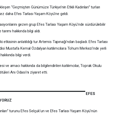
kleşen “Geçmişten Günümüze Türkiye’nin Etkili Kadınları” turları
 kez daha Efes Tarlası Yaşam Köyü’ne geldi.
asyonlarını gezen grup Efes Tarlası Yaşam Köyü’nde sürdürülebilir
tarımı hakkında bilgi aldı.
 etkisinin anlatıldığı tur Artemis Tapınağı’ndan başladı. Efes Tarlası
si Mustafa Kemal Özdalyan katılımcılara Tohum Merkezi’nde yerli
akkında bilgi verdi.
i ve amacı hakkında da bilgilendirilen katılımcılar, Toprak Okulu
leri Anı Odası’nı ziyaret etti.
EFES
UYORUZ
ınları” turunu Efes Selçuk’un ve Efes Tarlası Yaşam Köyü’nün