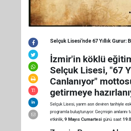
Selçuk Lisesi’nde 67 Yıllık Gurur
İzmir'in köklü eğit
Selçuk Lisesi, "67 Y
Canlanıyor" mottos
getirmeye hazırlanı
Selçuk Lisesi, yarım asrı deviren tarihiyle e
programla buluşturuyor. Geçmişin anılarını 
etkinlik,
9 Mayıs Cumartesi
günü saat
19.