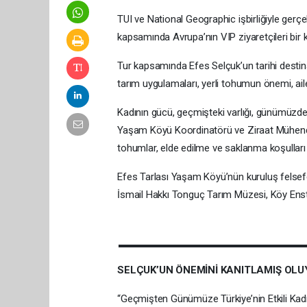
TUI ve National Geographic işbirliğiyle gerçe
kapsamında Avrupa’nın VIP ziyaretçileri bir
Tur kapsamında Efes Selçuk’un tarihi destin
tarım uygulamaları, yerli tohumun önemi, aile 
Kadının gücü, geçmişteki varlığı, günümüzdeki
Yaşam Köyü Koordinatörü ve Ziraat Mühendi
tohumlar, elde edilme ve saklanma koşulları h
Efes Tarlası Yaşam Köyü’nün kuruluş felsefes
İsmail Hakkı Tonguç Tarım Müzesi, Köy Enstitü
SELÇUK’UN ÖNEMİNİ KANITLAMIŞ OL
“Geçmişten Günümüze Türkiye’nin Etkili Kad