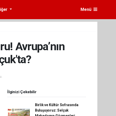
iğer
Menü
ru! Avrupa’nın
çuk'ta?
u.
İlginizi Çekebilir
Birlik ve Kültür Sofrasında
Buluşuyoruz: Selçuk
Makedonya Göçmenleri