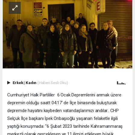
Erkek
|
Kadın
(Haberi Sesli Oku)
Cumhuriyet Halk Partililer 6 Ocak Depremlerini anmak üzere
depremin olduğu saatt 04.17' de İlçe binasında buluşturak
depremde hayatını kaybeden vatandaşlarımızı andılar.. CHP
Selçuk İlçe başkanı İpek Onbaşıoğlu yaşanan felaketle ilgili
yaptığı konuşmada: "6 Şubat 2023 tarihinde Kahramanmaraş
merkezli olarak gerçekleşen ve 11 ilimizi etkileyen büyük