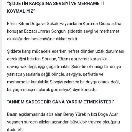
“ŞİDDETİN KARŞISINA SEVGİYİ VE MERHAMETİ
KOYMALIYIZ”
Efesli Kıtmir Doğa ve Sokak Hayvanlarını Koruma Grubu adına
konuşan Eczacı Ümran Songun, şiddetin sevgi ve merhamet
eksikliğinden beslendiğine dikkat çekti.
Şiddete karşı mücadele ederken nefret dilinden uzak durulması
gerektiğini belirten Songun, “Bizim görevimiz karanlıkla
savaşmak değil, ışığı çoğaltmaktır. Şiddetin olmadığı bir dünya
yalnızca yasalarla değil; bilinçle, sevgiyle, şefkatle ve
merhametle kurulabilir. Sevgiyi yalnızca bir duygu olarak değil,
bir yaşam biçimi olarak görmeliyiz” diye konuştu.
“ANNEM SADECE BİR CANA YARDIM ETMEK İSTEDİ”
Basın açıklamasında söz alan Beray Yürek’in kızı Doğa Acar,
yaşanan sürecin aileleri açısından büyük bir travma olduğunu
ifade etti.