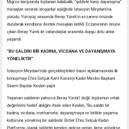
Migros karşısında toplanan kalabalık, “şiddete karşı dayanışma”
mesajları vererek sloganlar eşliğinde İstasyon Meydanı’na
yürüdü. Yürüyüş sırasında Beray Yürek’in eczanesi önünde
durularak kendisine destek mesajları iletildi. Eczanesinin önüne
çıkan Beray Yürek ile vatandaşlar arasında duygu dolu anlar
yaşandı.
“BU SALDIRI BİR KADINA, VİCDANA VE DAYANIŞMAYA
YÖNELİKTİR”
İstasyon Meydanı’nda gerçekleştirilen basın açıklamasında ilk
konuşmayı Efes Selçuk Kent Konseyi Kadın Meclisi Başkanı
Sinem Baydar Keskin yaptı.
Yaşanan saldırının yalnızca Beray Yürek’i değil, toplumun ortak
değerlerini hedef aldığını ifade eden Keskin, “Bu saldırı bir
kadına, vicdana, merhamete, dayanışmaya ve birlikte yaşama
kültürüne yönelmiş bir saldırıdır. Bizler Efes Selçuk Kadın
Platformu olarak şiddetin kimden gelirse gelsin, kime yönelirse