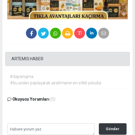
ARTEMİS HABER
#dayanışma
#bu acıları paylaşarak azaltmanın en etkili yoludur.
Okuyucu Yorumları
(0)
Gönder