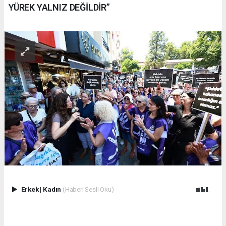
YÜREK YALNIZ DEĞİLDİR”
Erkek
|
Kadın
(Haberi Sesli Oku)