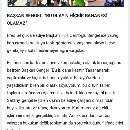
BAŞKAN SENGEL: “BU OLAYIN HİÇBİR BAHANESİ
OLAMAZ”
Efes Selçuk Belediye Başkanı Filiz Ceritoğlu Sengel ise yaptığı
konuşmada saldırıya tepki göstererek yaşanan olayın hiçbir
gerekçeyle kabul edilemeyeceğini vurguladı.
Bir insan, bir kadın, bir anne ve bir hukukçu olarak konuştuğunu
belirten Başkan Sengel, “Bu iş cana kasttır. Tasarlanarak
yapılmıştır ve hiçbir bahanesi yoktur. Beray Yürek’in
yaşadıklarını bilen biri olarak söylüyorum; bu olayın failleri
toplum tarafından dışlanmalı ve hak ettikleri cezayı almalıdır.
Saldırıyı gerçekleştiren kişinin belediye çalışanı olmasından
büyük üzüntü ve utanç duyuyorum. Kurumumuz gerekli
işlemleri derhal gerçekleştirmiştir. Ancak bundan sonrası
yalnızca hukukun değil, toplumun da sorumluluğudur” ifadelerini