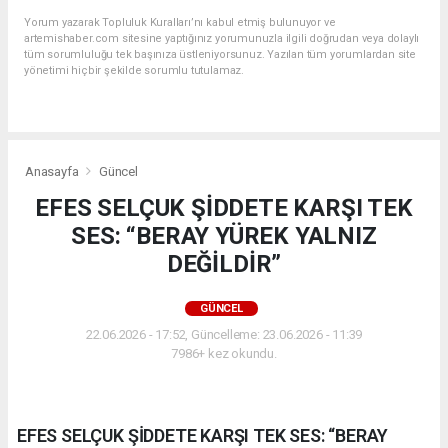
Yorum yazarak Topluluk Kuralları’nı kabul etmiş bulunuyor ve
artemishaber.com sitesine yaptığınız yorumunuzla ilgili doğrudan veya dolaylı
tüm sorumluluğu tek başınıza üstleniyorsunuz. Yazılan tüm yorumlardan site
yönetimi hiçbir şekilde sorumlu tutulamaz.
Anasayfa
Güncel
EFES SELÇUK ŞİDDETE KARŞI TEK
SES: “BERAY YÜREK YALNIZ
DEĞİLDİR”
GÜNCEL
22.06.2026 - 17:52, Güncelleme: 23.06.2026 - 11:39
7986+ kez okundu.
EFES SELÇUK ŞİDDETE KARŞI TEK SES: “BERAY