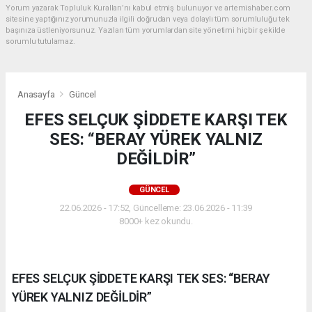
Yorum yazarak Topluluk Kuralları’nı kabul etmiş bulunuyor ve artemishaber.com
sitesine yaptığınız yorumunuzla ilgili doğrudan veya dolaylı tüm sorumluluğu tek
başınıza üstleniyorsunuz. Yazılan tüm yorumlardan site yönetimi hiçbir şekilde
sorumlu tutulamaz.
Anasayfa
Güncel
EFES SELÇUK ŞİDDETE KARŞI TEK
SES: “BERAY YÜREK YALNIZ
DEĞİLDİR”
GÜNCEL
22.06.2026 - 17:52, Güncelleme: 23.06.2026 - 11:39
8000+ kez okundu.
EFES SELÇUK ŞİDDETE KARŞI TEK SES: “BERAY
YÜREK YALNIZ DEĞİLDİR”