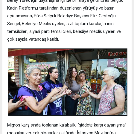
Beray Yürek için dayanışma içinde bir araya geldi. Efes Selçuk
Kadın Platformu tarafından düzenlenen yürüyüş ve basın
açıklamasına; Efes Selçuk Belediye Başkanı Filiz Ceritoğlu
Sengel, Belediye Meclis üyeleri, sivil toplum kuruluşlarının
temsilcileri, siyasi parti temsilcileri, belediye meclis üyeleri ve
çok sayıda vatandaş katıldı.
Migros karşısında toplanan kalabalık, “şiddete karşı dayanışma”
mesajları vererek sloganlar eşliğinde İstasyon Meydanı’na