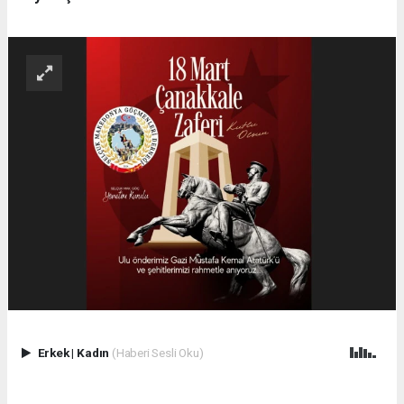
Erkek
|
Kadın
(Haberi Sesli Oku)