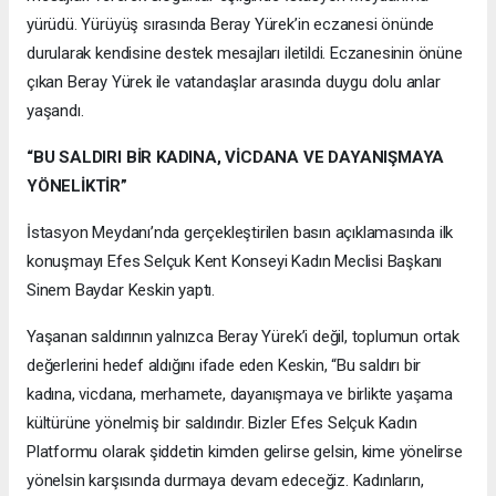
yürüdü. Yürüyüş sırasında Beray Yürek’in eczanesi önünde
durularak kendisine destek mesajları iletildi. Eczanesinin önüne
çıkan Beray Yürek ile vatandaşlar arasında duygu dolu anlar
yaşandı.
“BU SALDIRI BİR KADINA, VİCDANA VE DAYANIŞMAYA
YÖNELİKTİR”
İstasyon Meydanı’nda gerçekleştirilen basın açıklamasında ilk
konuşmayı Efes Selçuk Kent Konseyi Kadın Meclisi Başkanı
Sinem Baydar Keskin yaptı.
Yaşanan saldırının yalnızca Beray Yürek’i değil, toplumun ortak
değerlerini hedef aldığını ifade eden Keskin, “Bu saldırı bir
kadına, vicdana, merhamete, dayanışmaya ve birlikte yaşama
kültürüne yönelmiş bir saldırıdır. Bizler Efes Selçuk Kadın
Platformu olarak şiddetin kimden gelirse gelsin, kime yönelirse
yönelsin karşısında durmaya devam edeceğiz. Kadınların,