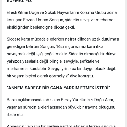
KOYMALIYIZ”
Efesli Kıtmir Doğa ve Sokak Hayvanlarını Koruma Grubu adına
konuşan Eczacı Ümran Songun, şiddetin sevgi ve merhamet
eksikliğinden beslendiğine dikkat çekti.
Şiddete karşı mücadele ederken nefret dilinden uzak durulması
gerektiğini belirten Songun, “Bizim görevimiz karanlıkla
savaşmak değil, ışığı çoğaltmaktır. Şiddetin olmadığı bir dünya
yalnızca yasalarla değil; bilinçle, sevgiyle, şefkatle ve
merhametle kurulabilir. Sevgiyi yalnızca bir duygu olarak değil,
bir yaşam biçimi olarak görmeliyiz” diye konuştu.
“ANNEM SADECE BİR CANA YARDIM ETMEK İSTEDİ”
Basın açıklamasında söz alan Beray Yürek’in kızı Doğa Acar,
yaşanan sürecin aileleri açısından büyük bir travma olduğunu
ifade etti.
Annesinin yalnızca bir canlıya yardım etmek isterken saldırıya