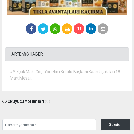
ARTEMİS HABER
#Selçuk Mak. Göç. Yönetim Kurulu Başkanı Kaan Uçak’tan 18
Mart Mesajı:
Okuyucu Yorumları
(0)
Gönder