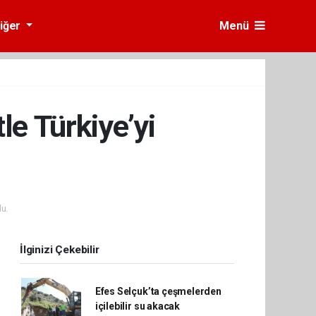
iğer
Menü
le Türkiye’yi
u.
İlginizi Çekebilir
Efes Selçuk’ta çeşmelerden
içilebilir su akacak