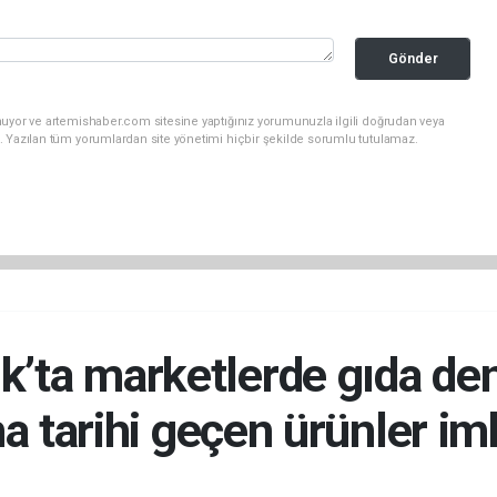
Gönder
nuyor ve artemishaber.com sitesine yaptığınız yorumunuzla ilgili doğrudan veya
. Yazılan tüm yorumlardan site yönetimi hiçbir şekilde sorumlu tutulamaz.
k’ta marketlerde gıda de
a tarihi geçen ürünler imh