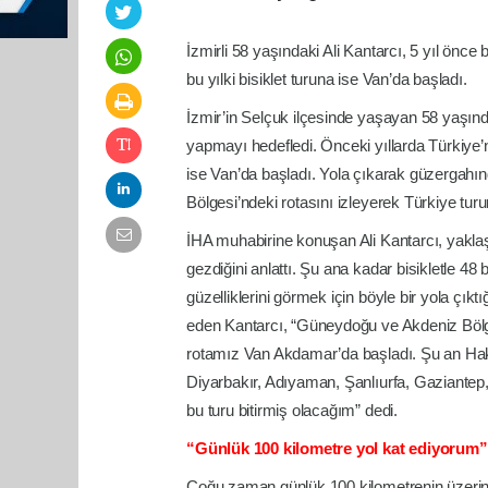
İzmirli 58 yaşındaki Ali Kantarcı, 5 yıl önce b
bu yılki bisiklet turuna ise Van’da başladı.
İzmir’in Selçuk ilçesinde yaşayan 58 yaşında
yapmayı hedefledi. Önceki yıllarda Türkiye’nin
ise Van’da başladı. Yola çıkarak güzergahın
Bölgesi’ndeki rotasını izleyerek Türkiye turun
İHA muhabirine konuşan Ali Kantarcı, yaklaşık
gezdiğini anlattı. Şu ana kadar bisikletle 48 
güzelliklerini görmek için böyle bir yola çıktığ
eden Kantarcı, “Güneydoğu ve Akdeniz Bölges
rotamız Van Akdamar’da başladı. Şu an Hakk
Diyarbakır, Adıyaman, Şanlıurfa, Gaziantep
bu turu bitirmiş olacağım” dedi.
“Günlük 100 kilometre yol kat ediyorum”
Çoğu zaman günlük 100 kilometrenin üzerinde