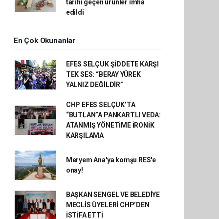
tarihi geçen ürünler imha
edildi
En Çok Okunanlar
EFES SELÇUK ŞİDDETE KARŞI
TEK SES: “BERAY YÜREK
YALNIZ DEĞİLDİR”
CHP EFES SELÇUK’TA
“BUTLAN”A PANKARTLI VEDA:
ATANMIŞ YÖNETİME İRONİK
KARŞILAMA
Meryem Ana'ya komşu RES'e
onay!
BAŞKAN SENGEL VE BELEDİYE
MECLİS ÜYELERİ CHP’DEN
İSTİFA ETTİ