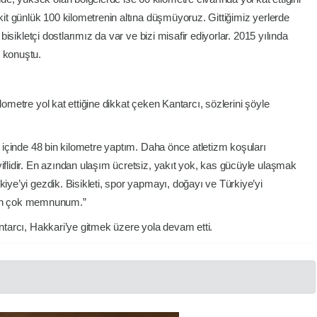
akit günlük 100 kilometrenin altına düşmüyoruz. Gittiğimiz yerlerde
 bisikletçi dostlarımız da var ve bizi misafir ediyorlar. 2015 yılında
e konuştu.
lometre yol kat ettiğine dikkat çeken Kantarcı, sözlerini şöyle
ıl içinde 48 bin kilometre yaptım. Daha önce atletizm koşuları
iflidir. En azından ulaşım ücretsiz, yakıt yok, kas gücüyle ulaşmak
kiye’yi gezdik. Bisikleti, spor yapmayı, doğayı ve Türkiye’yi
an çok memnunum.”
antarcı, Hakkari’ye gitmek üzere yola devam etti.