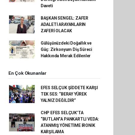
Daveti
BAŞKAN SENGEL: ZAFER
ADALETİ ARAYANLARIN
ZAFERİ OLACAK
Gülüşünüzdeki Doğallık ve
Güç: Zirkonyum Diş Süreci
Hakkında Merak Edilenler
En Çok Okunanlar
EFES SELÇUK ŞİDDETE KARŞI
TEK SES: “BERAY YÜREK
YALNIZ DEĞİLDİR”
CHP EFES SELÇUK’TA
“BUTLAN”A PANKARTLI VEDA:
ATANMIŞ YÖNETİME İRONİK
KARŞILAMA