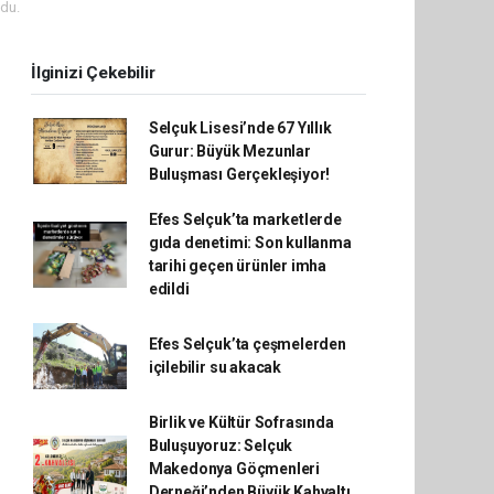
du.
İlginizi Çekebilir
Selçuk Lisesi’nde 67 Yıllık
Gurur: Büyük Mezunlar
Buluşması Gerçekleşiyor!
Efes Selçuk’ta marketlerde
gıda denetimi: Son kullanma
tarihi geçen ürünler imha
edildi
Efes Selçuk’ta çeşmelerden
içilebilir su akacak
Birlik ve Kültür Sofrasında
Buluşuyoruz: Selçuk
Makedonya Göçmenleri
Derneği’nden Büyük Kahvaltı