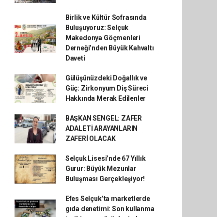
Birlik ve Kültür Sofrasında
Buluşuyoruz: Selçuk
Makedonya Göçmenleri
Derneği’nden Büyük Kahvaltı
Daveti
Gülüşünüzdeki Doğallık ve
Güç: Zirkonyum Diş Süreci
Hakkında Merak Edilenler
BAŞKAN SENGEL: ZAFER
ADALETİ ARAYANLARIN
ZAFERİ OLACAK
Selçuk Lisesi’nde 67 Yıllık
Gurur: Büyük Mezunlar
Buluşması Gerçekleşiyor!
Efes Selçuk’ta marketlerde
gıda denetimi: Son kullanma