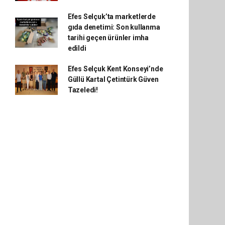
Efes Selçuk’ta marketlerde
gıda denetimi: Son kullanma
tarihi geçen ürünler imha
edildi
Efes Selçuk Kent Konseyi’nde
Güllü Kartal Çetintürk Güven
Tazeledi!