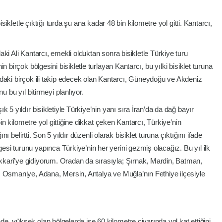
isikletle çıktığı turda şu ana kadar 48 bin kilometre yol gitti. Kantarcı,
ki Ali Kantarcı, emekli olduktan sonra bisikletle Türkiye turu
 birçok bölgesini bisikletle turlayan Kantarcı, bu yılki bisiklet turuna
daki birçok ili takip edecek olan Kantarcı, Güneydoğu ve Akdeniz
u bu yıl bitirmeyi planlıyor.
 5 yıldır bisikletiyle Türkiye’nin yanı sıra İran’da da dağ bayır
bin kilometre yol gittiğine dikkat çeken Kantarcı, Türkiye’nin
ını belirtti. Son 5 yıldır düzenli olarak bisiklet turuna çıktığını ifade
i turunu yapınca Türkiye’nin her yerini gezmiş olacağız. Bu yıl ilk
ari’ye gidiyorum. Oradan da sırasıyla; Şırnak, Mardin, Batman,
, Osmaniye, Adana, Mersin, Antalya ve Muğla’nın Fethiye ilçesiyle
, yüksek olan bölgelerde ise 60 kilometre civarında yol kat ettiğini