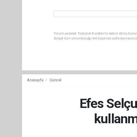
Yorum yazarak Topluluk Kuralları’nı kabul etmiş bulu
dolaylı tüm sorumluluğu tek başınıza üstleniyorsunuz
Anasayfa
Güncel
Efes Selçu
kullanm