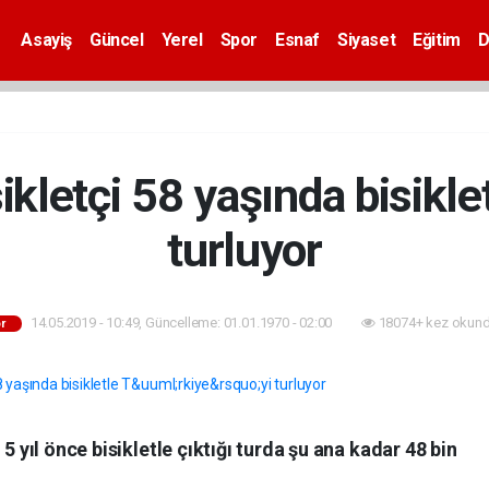
Asayiş
Güncel
Yerel
Spor
Esnaf
Siyaset
Eğitim
D
ikletçi 58 yaşında bisiklet
turluyor
14.05.2019 - 10:49, Güncelleme: 01.01.1970 - 02:00
18074+ kez okund
r
5 yıl önce bisikletle çıktığı turda şu ana kadar 48 bin