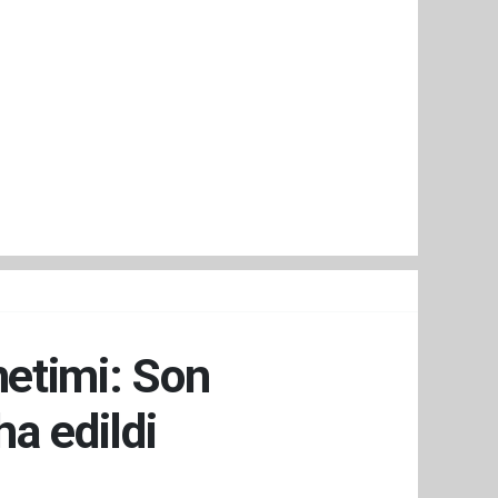
netimi: Son
a edildi