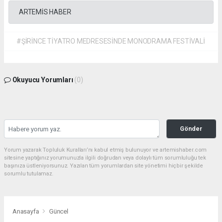
ARTEMİS HABER
#ŞİRİNCE TİYATRO MEDRESESİNDE MONODRAMA FESTİVALİ
Okuyucu Yorumları
(0)
Gönder
Yorum yazarak Topluluk Kuralları’nı kabul etmiş bulunuyor ve artemishaber.com
sitesine yaptığınız yorumunuzla ilgili doğrudan veya dolaylı tüm sorumluluğu tek
başınıza üstleniyorsunuz. Yazılan tüm yorumlardan site yönetimi hiçbir şekilde
sorumlu tutulamaz.
Anasayfa
Güncel