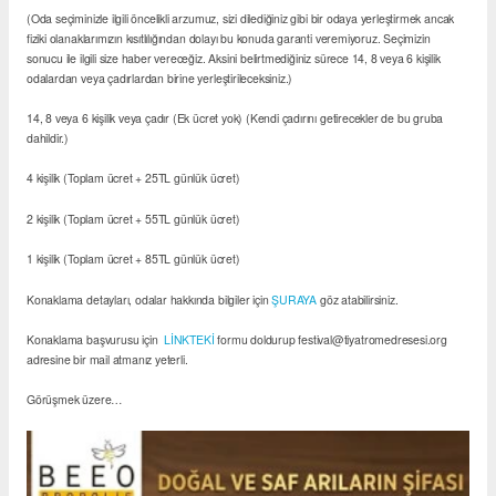
(Oda seçiminizle ilgili öncelikli arzumuz, sizi dilediğiniz gibi bir odaya yerleştirmek ancak
fiziki olanaklarımızın kısıtlılığından dolayı bu konuda garanti veremiyoruz. Seçimizin
sonucu ile ilgili size haber vereceğiz. Aksini belirtmediğiniz sürece 14, 8 veya 6 kişilik
odalardan veya çadırlardan birine yerleştirileceksiniz.)
14, 8 veya 6 kişilik veya çadır (Ek ücret yok) (Kendi çadırını getirecekler de bu gruba
dahildir.)
4 kişilik (Toplam ücret + 25TL günlük ücret)
2 kişilik (Toplam ücret + 55TL günlük ücret)
1 kişilik (Toplam ücret + 85TL günlük ücret)
Konaklama detayları, odalar hakkında bilgiler için
ŞURAYA
göz atabilirsiniz.
Konaklama başvurusu için
LİNKTEKİ
formu doldurup festival@tiyatromedresesi.org
adresine bir mail atmanız yeterli.
Görüşmek üzere…