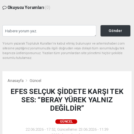
Okuyucu Yorumları
(0)
Gönder
Yorum yazarak Topluluk Kuralları’nı kabul etmiş bulunuyor ve artemishaber.com
sitesine yaptığınız yorumunuzla ilgili doğrudan veya dolaylı tüm sorumluluğu tek
başınıza üstleniyorsunuz. Yazılan tüm yorumlardan site yönetimi hiçbir şekilde
sorumlu tutulamaz.
Anasayfa
Güncel
EFES SELÇUK ŞİDDETE KARŞI TEK
SES: “BERAY YÜREK YALNIZ
DEĞİLDİR”
GÜNCEL
22.06.2026 - 17:52, Güncelleme: 23.06.2026 - 11:39