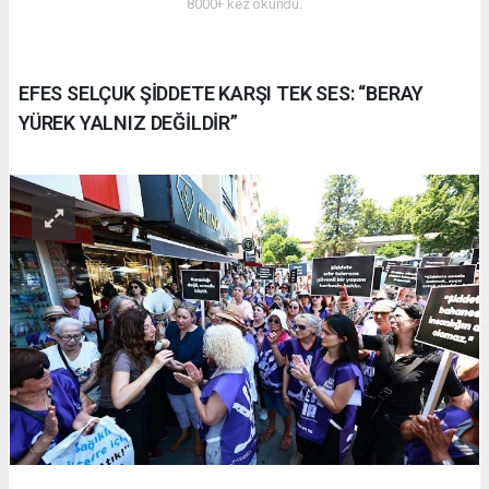
8000+ kez okundu.
EFES SELÇUK ŞİDDETE KARŞI TEK SES: “BERAY
YÜREK YALNIZ DEĞİLDİR”