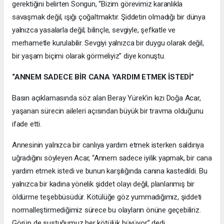
gerektiğini belirten Songun, “Bizim görevimiz karanlıkla
savaşmak değil, ışığı çoğaltmaktır. Şiddetin olmadığı bir dünya
yalnızca yasalarla değil; bilinçle, sevgiyle, şefkatle ve
merhametle kurulabilir. Sevgiyi yalnızca bir duygu olarak değil,
bir yaşam biçimi olarak görmeliyiz” diye konuştu.
“ANNEM SADECE BİR CANA YARDIM ETMEK İSTEDİ”
Basın açıklamasında söz alan Beray Yürek’in kızı Doğa Acar,
yaşanan sürecin aileleri açısından büyük bir travma olduğunu
ifade etti.
Annesinin yalnızca bir canlıya yardım etmek isterken saldırıya
uğradığını söyleyen Acar, “Annem sadece iyilik yapmak, bir cana
yardım etmek istedi ve bunun karşılığında canına kastedildi. Bu
yalnızca bir kadına yönelik şiddet olayı değil, planlanmış bir
öldürme teşebbüsüdür. Kötülüğe göz yummadığımız, şiddeti
normalleştirmediğimiz sürece bu olayların önüne geçebiliriz.
Görüp de sustuğumuz her kötülük büyüyor” dedi.