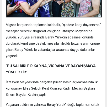
Migros karşısında toplanan kalabalık, “şiddete karşı dayanışma”
mesajları vererek sloganlar eşliğinde İstasyon Meydanı’na
yürüdü. Yürüyüş sırasında Beray Yürek’in eczanesi önünde
durularak kendisine destek mesajları iletildi. Eczanesinin önüne
çıkan Beray Yürek ile vatandaşlar arasında duygu dolu anlar
yaşandı.
“BU SALDIRI BİR KADINA, VİCDANA VE DAYANIŞMAYA
YÖNELİKTİR”
İstasyon Meydanı’nda gerçekleştirilen basın açıklamasında ilk
konuşmayı Efes Selçuk Kent Konseyi Kadın Meclisi Başkanı
Sinem Baydar Keskin yaptı.
Yaşanan saldırının yalnızca Beray Yürek’i değil, toplumun ortak