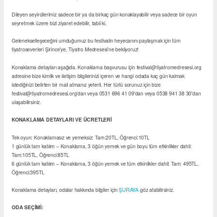
Dileyen seyircilerimiz sadece bir ya da birkaç gün konaklayabilir veya sadece bir oyun
seyretmek üzere bizi ziyaret edebilir, tabii ki.
Gelenekselleşeceğini umduğumuz bu festivalin heyecanını paylaşmak için tüm
tiyatroseverleri Şirince’ye, Tiyatro Medresesi’ne bekliyoruz!
Konaklama detayları aşağıda. Konaklama başvurusu için festival@tiyatromedresesi.org
adresine bize kimlik ve iletişim bilgilerinizi içeren ve hangi odada kaç gün kalmak
istediğinizi belirten bir mail atmanız yeterli. Her türlü sorunuz için bize
festival@tiyatromedresesi.org’dan veya 0531 696 41 09′dan veya 0538 941 38 30′dan
ulaşabilirsiniz.
KONAKLAMA DETAYLARI VE ÜCRETLERİ
Tek oyun: Konaklamasız ve yemeksiz: Tam:20TL, Öğrenci:10TL
1 günlük tam katılım – Konaklama, 3 öğün yemek ve gün boyu tüm etkinlikler dahil:
Tam:105TL, Öğrenci:85TL
6 günlük tam katılım – Konaklama, 3 öğün yemek ve tüm etkinlikler dahil: Tam: 495TL,
Öğrenci:395TL
Konaklama detayları, odalar hakkında bilgiler için
ŞURAYA
göz atabilirsiniz.
ODA SEÇİMİ: