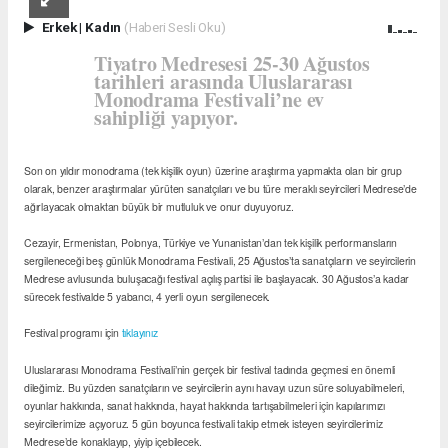
Erkek
|
Kadın
(Haberi Sesli Oku)
Tiyatro Medresesi 25-30 Ağustos
tarihleri arasında Uluslararası
Monodrama Festivali’ne ev
sahipliği yapıyor.
Son on yıldır monodrama (tek kişilik oyun) üzerine araştırma yapmakta olan bir grup
olarak, benzer araştırmalar yürüten sanatçıları ve bu türe meraklı seyircileri Medrese’de
ağırlayacak olmaktan büyük bir mutluluk ve onur duyuyoruz.
Cezayir, Ermenistan, Polonya, Türkiye ve Yunanistan’dan tek kişilik performansların
sergileneceği beş günlük Monodrama Festivali, 25 Ağustos’ta sanatçıların ve seyircilerin
Medrese avlusunda buluşacağı festival açılış partisi ile başlayacak. 30 Ağustos’a kadar
sürecek festivalde 5 yabancı, 4 yerli oyun sergilenecek.
Festival programı için
tıklayınız
Uluslararası Monodrama Festivali’nin gerçek bir festival tadında geçmesi en önemli
dileğimiz. Bu yüzden sanatçıların ve seyircilerin aynı havayı uzun süre soluyabilmeleri,
oyunlar hakkında, sanat hakkında, hayat hakkında tartışabilmeleri için kapılarımızı
seyircilerimize açıyoruz. 5 gün boyunca festivali takip etmek isteyen seyircilerimiz
Medrese’de konaklayıp, yiyip içebilecek.