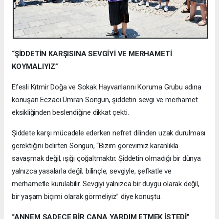
“ŞİDDETİN KARŞISINA SEVGİYİ VE MERHAMETİ
KOYMALIYIZ”
Efesli Kıtmir Doğa ve Sokak Hayvanlarını Koruma Grubu adına
konuşan Eczacı Ümran Songun, şiddetin sevgi ve merhamet
eksikliğinden beslendiğine dikkat çekti.
Şiddete karşı mücadele ederken nefret dilinden uzak durulması
gerektiğini belirten Songun, “Bizim görevimiz karanlıkla
savaşmak değil, ışığı çoğaltmaktır. Şiddetin olmadığı bir dünya
yalnızca yasalarla değil; bilinçle, sevgiyle, şefkatle ve
merhametle kurulabilir. Sevgiyi yalnızca bir duygu olarak değil,
bir yaşam biçimi olarak görmeliyiz” diye konuştu.
“ANNEM SADECE BİR CANA YARDIM ETMEK İSTEDİ”