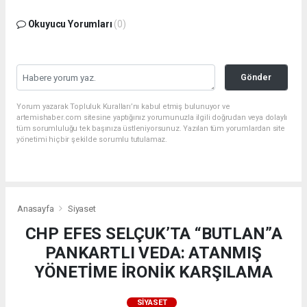
Bu gönderiyi Instagram'da gör
Okuyucu Yorumları
(0)
Gönder
Yorum yazarak Topluluk Kuralları’nı kabul etmiş bulunuyor ve
artemishaber.com sitesine yaptığınız yorumunuzla ilgili doğrudan veya dolaylı
tüm sorumluluğu tek başınıza üstleniyorsunuz. Yazılan tüm yorumlardan site
yönetimi hiçbir şekilde sorumlu tutulamaz.
Filiz Ceritoğlu Sengel (@filizceritoglusengel)'in paylaştığı bir gönderi
Anasayfa
Siyaset
CHP EFES SELÇUK’TA “BUTLAN”A
PANKARTLI VEDA: ATANMIŞ
YÖNETİME İRONİK KARŞILAMA
SIYASET