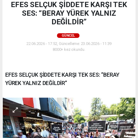
EFES SELÇUK ŞİDDETE KARŞI TEK
SES: “BERAY YÜREK YALNIZ
DEĞİLDİR”
GÜNCEL
22.06.2026 - 17:52, Güncelleme: 23.06.2026 - 11:39
8000+ kez okundu.
EFES SELÇUK ŞİDDETE KARŞI TEK SES: “BERAY
YÜREK YALNIZ DEĞİLDİR”