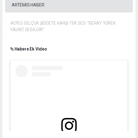
ARTEMİS HABER
#EFES SELÇUK ŞİDDETE KARŞI TEK SES: “BERAY YÜREK
YALNIZ DEĞİLDİR”
Habere Ek Video