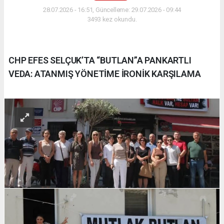
28.07.2026 - 16:51, Güncelleme: 29.07.2026 - 09:44
3493 kez okundu.
CHP EFES SELÇUK’TA “BUTLAN”A PANKARTLI
VEDA: ATANMIŞ YÖNETİME İRONİK KARŞILAMA